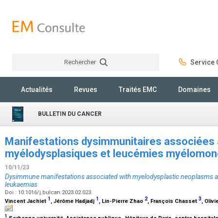
Rechercher
Service C
Rechercher
Actualités
Revues
Traités EMC
Domaines
BULLETIN DU CANCER
Manifestations dysimmunitaires associées
myélodysplasiques et leucémies myélomon
10/11/23
Dysimmune manifestations associated with myelodysplastic neoplasms 
leukaemias
Doi : 10.1016/j.bulcan.2023.02.023
1
1
2
3
Vincent Jachiet
, Jérôme Hadjadj
, Lin-Pierre Zhao
, François Chasset
, Olivi
1
Sorbonne université, Assistance publique–Hôpitaux de Paris, centre hospitalo-