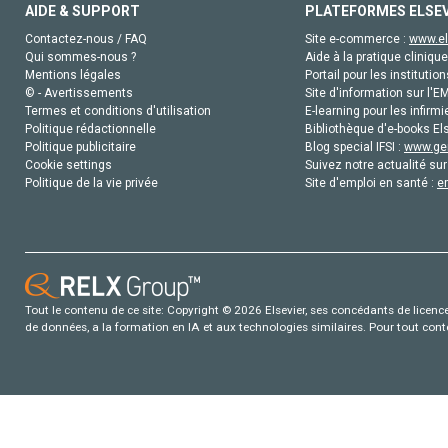
AIDE & SUPPORT
PLATEFORMES ELSE
Contactez-nous / FAQ
Site e-commerce :
www.el
Qui sommes-nous ?
Aide à la pratique clinique
Mentions légales
Portail pour les institution
© - Avertissements
Site d'information sur l'E
Termes et conditions d'utilisation
E-learning pour les infirmi
Politique rédactionnelle
Bibliothèque d'e-books Els
Politique publicitaire
Blog special IFSI :
www.gen
Cookie settings
Suivez notre actualité sur
Politique de la vie privée
Site d'emploi en santé :
e
Tout le contenu de ce site: Copyright © 2026 Elsevier, ses concédants de licence e
de données, a la formation en IA et aux technologies similaires. Pour tout con