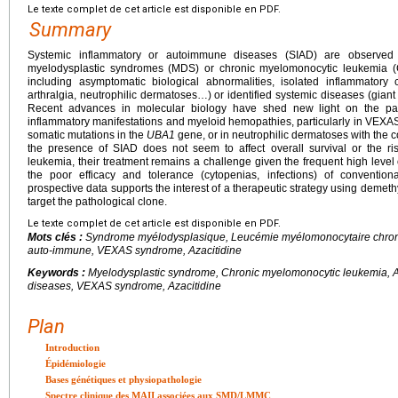
Le texte complet de cet article est disponible en PDF.
Summary
Systemic inflammatory or autoimmune diseases (SIAD) are observed 
myelodysplastic syndromes (MDS) or chronic myelomonocytic leukemia (
including asymptomatic biological abnormalities, isolated inflammatory cl
arthralgia, neutrophilic dermatoses…) or identified systemic diseases (giant c
Recent advances in molecular biology have shed new light on the pat
inflammatory manifestations and myeloid hemopathies, particularly in VEXAS 
somatic mutations in the
UBA1
gene, or in neutrophilic dermatoses with the c
the presence of SIAD does not seem to affect overall survival or the ris
leukemia, their treatment remains a challenge given the frequent high level
the poor efficacy and tolerance (cytopenias, infections) of conventi
prospective data supports the interest of a therapeutic strategy using demeth
target the pathological clone.
Le texte complet de cet article est disponible en PDF.
Mots clés :
Syndrome myélodysplasique, Leucémie myélomonocytaire chroni
auto-immune, VEXAS syndrome, Azacitidine
Keywords :
Myelodysplastic syndrome, Chronic myelomonocytic leukemia, 
diseases, VEXAS syndrome, Azacitidine
Plan
Introduction
Épidémiologie
Bases génétiques et physiopathologie
Spectre clinique des MAII associées aux SMD/LMMC