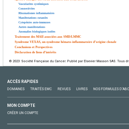
Vascularites systémiques
Connectivites
Rhumatismes inflammatoires
Manifestations cutanées
Cytopénies auto-immunes
Autres manifestations
Anomalies biologiques isolées
Traitement des MAII associées aux SMD/LMMC
Syndrome VEXAS, un syndrome hémato-inflammatoire d’origine clonale
Conclusions et Perspectives
Déclaration de liens d’intérêts
© 2023 Société Française du Cancer. Publié par Elsevier Masson SAS. Tous dro
ACCÈS RAPIDES
DOMAINES
TRAITÉS EMC
REVUES
LIVRES
NOS FORMULES D'AB
MON COMPTE
CRÉER UN COMPTE