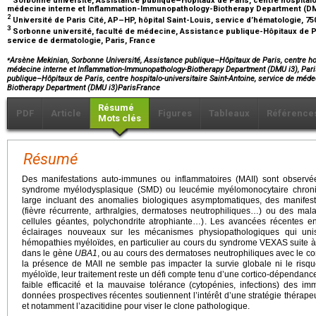
médecine interne et Inflammation-Immunopathology-Biotherapy Department (DMU
2
Université de Paris Cité, AP–HP, hôpital Saint-Louis, service d’hématologie, 75
3
Sorbonne université, faculté de médecine, Assistance publique-Hôpitaux de Pa
service de dermatologie, Paris, France
⁎
Arsène Mekinian, Sorbonne Université, Assistance publique–Hôpitaux de Paris, centre hosp
médecine interne et Inflammation-Immunopathology-Biotherapy Department (DMU i3), Pari
publique–Hôpitaux de Paris, centre hospitalo-universitaire Saint-Antoine, service de méd
Biotherapy Department (DMU i3)ParisFrance
Résumé
PDF
Article
Figures
Tableaux
Référence
Mots clés
Résumé
Des manifestations auto-immunes ou inflammatoires (MAII) sont observ
syndrome myélodysplasique (SMD) ou leucémie myélomonocytaire chroni
large incluant des anomalies biologiques asymptomatiques, des manifesta
(fièvre récurrente, arthralgies, dermatoses neutrophiliques…) ou des malad
cellules géantes, polychondrite atrophiante…). Les avancées récentes e
éclairages nouveaux sur les mécanismes physiopathologiques qui uniss
hémopathies myéloïdes, en particulier au cours du syndrome VEXAS suite à l
dans le gène
UBA1
, ou au cours des dermatoses neutrophiliques avec le c
la présence de MAII ne semble pas impacter la survie globale ni le risq
myéloïde, leur traitement reste un défi compte tenu d’une cortico-dépendance
faible efficacité et la mauvaise tolérance (cytopénies, infections) des 
données prospectives récentes soutiennent l’intérêt d’une stratégie thérape
et notamment l’azacitidine pour viser le clone pathologique.