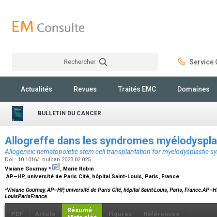
Rechercher
Service C
Rechercher
Actualités
Revues
Traités EMC
Domaines
BULLETIN DU CANCER
Allogreffe dans les syndromes myélodyspl
Allogeneic hematopoietic stem cell transplantation for myelodysplastic 
Doi : 10.1016/j.bulcan.2023.02.025
⁎
Viviane Gournay
, Marie Robin
AP–HP, université de Paris Cité, hôpital Saint-Louis, Paris, France
⁎
Viviane Gournay, AP–HP, université de Paris Cité, hôpital Saint-Louis, Paris, France.AP–HP,
LouisParisFrance
Résumé
PDF
Article
Figures
Références