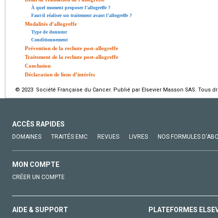
À quel moment proposer l’allogreffe ?
Faut-il réaliser un traitement avant l’allogreffe ?
Modalités d’allogreffe
Type de donneur
Conditionnement
Prévention de la rechute post-allogreffe
Traitement de la rechute post-allogreffe
Conclusion
Déclaration de liens d’intérêts
© 2023 Société Française du Cancer. Publié par Elsevier Masson SAS. Tous dro
ACCÈS RAPIDES
DOMAINES
TRAITÉS EMC
REVUES
LIVRES
NOS FORMULES D'AB
MON COMPTE
CRÉER UN COMPTE
AIDE & SUPPORT
PLATEFORMES ELSE