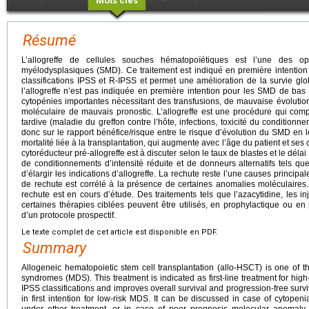
Mots clés
Résumé
L’allogreffe de cellules souches hématopoïétiques est l’une des o
myélodysplasiques (SMD). Ce traitement est indiqué en première intention
classifications IPSS et R-IPSS et permet une amélioration de la survie gl
l’allogreffe n’est pas indiquée en première intention pour les SMD de bas
cytopénies importantes nécessitant des transfusions, de mauvaise évolutio
moléculaire de mauvais pronostic. L’allogreffe est une procédure qui comp
tardive (maladie du greffon contre l’hôte, infections, toxicité du condition
donc sur le rapport bénéfice/risque entre le risque d’évolution du SMD en 
mortalité liée à la transplantation, qui augmente avec l’âge du patient et ses 
cytoréducteur pré-allogreffe est à discuter selon le taux de blastes et le délai d
de conditionnements d’intensité réduite et de donneurs alternatifs tels q
d’élargir les indications d’allogreffe. La rechute reste l’une causes principal
de rechute est corrélé à la présence de certaines anomalies moléculaires. L
rechute est en cours d’étude. Des traitements tels que l’azacytidine, les 
certaines thérapies ciblées peuvent être utilisés, en prophylactique ou en
d’un protocole prospectif.
Le texte complet de cet article est disponible en PDF.
Summary
Allogeneic hematopoietic stem cell transplantation (allo-HSCT) is one of t
syndromes (MDS). This treatment is indicated as first-line treatment for hi
IPSS classifications and improves overall survival and progression-free surv
in first intention for low-risk MDS. It can be discussed in case of cytopen