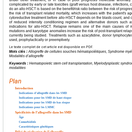
under other treatment, or in case of poor prognosis molecular anomaly.
complicated by early or late toxicities (graft versus host disease, infections
do an allo-HSCT is based on the benefit/risk ratio between the risk of prog
the risk of transplant related mortality, which increases with the patient's a
cytoreductive treatment before allo-HSCT depends on the blasts count, and on
of reduced intensity conditioning regimen and alternative donors such 
indications for allo-HSCT. Relapse remains one of the main causes of m
mutations and karyotype anomalies increase the risk of post-transplant relap
currently being studied. Treatments such as azacytidine, donor lymphocytes
used, prophylactically or preemptively.
Le texte complet de cet article est disponible en PDF.
Mots clés :
Allogreffe de cellules souches hématopoïétiques, Syndrome myélo
Modalités d’allogreffe
Keywords :
Hematopoietic stem cell transplantation, Myelodysplastic syndrome
modalities
Plan
Introduction
Indications d’allogreffe dans les SMD
Indications pour les SMD de haut risque
Indications pour les SMD de bas risque
Indications pour les LMMC
Spécificités de l’allogreffe dans les SMD
Âge
Comorbidités
Caractéristiques génétiques
Délai de réalisation de l’allogreffe