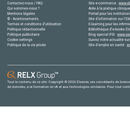
Contactez-nous / FAQ
Site e-commerce :
www.el
Qui sommes-nous ?
Aide à la pratique clinique
Mentions légales
Portail pour les institution
© - Avertissements
Site d'information sur l'E
Termes et conditions d'utilisation
E-learning pour les infirmi
Politique rédactionnelle
Bibliothèque d'e-books Els
Politique publicitaire
Blog special IFSI :
www.gen
Cookie settings
Suivez notre actualité sur
Politique de la vie privée
Site d'emploi en santé :
e
Tout le contenu de ce site: Copyright © 2026 Elsevier, ses concédants de licence e
de données, a la formation en IA et aux technologies similaires. Pour tout con