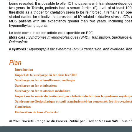
being revealed. It is possible to offer ICT to patients with transfusion-depend
two years. In Telesto, patients had a serum ferritin (F) level of at least 10
threshold as a trigger for chelation seem to be reinforced. It remains an o
started earlier for effective suppression of IO-related oxidative stress. IC
MDS patients with life expectancy greater than two years. including poss
hypomethylating agents.
Le texte complet de cet article est disponible en PDF.
Mots clés :
Syndromes myélodysplasiques (SMD), Transfusion, Surcharge en fe
Déférasirox
Keywords :
Myelodysplastic syndrome (MDS) transfusion, Iron overload, Iron 
Plan
Introduction
Impact de la surcharge en fer dans les SMD
Surcharge en fer et insuffisance cardiaque
Surcharge en fer et infections
Surcharge en fer et atteinte médullaire
Impact sur la survie du traitement par chélation du fer dans le syndrome myélody
Syndrome myélodysplasique et seuil transfusionnel (en concentrés érythrocytaires)
Conclusion
Déclaration de liens d’intérêts
© 2023 Société Française du Cancer. Publié par Elsevier Masson SAS. Tous dro