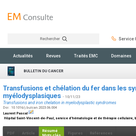
Rechercher
Service C
Rechercher
Actualités
Revues
Traités EMC
Domaines
BULLETIN DU CANCER
Transfusions et chélation du fer dans les 
myélodysplasiques
- 10/11/23
Transfusions and iron chelation in myelodysplastic syndromes
Doi : 10.1016/j.bulcan.2023.06.004
Laurent Pascal
Hôpital Saint-Vincent-de-Paul, service d’hématologie et de thérapie cellulaire, b
Résumé
PDF
Article
Figures
Références
Mots clés