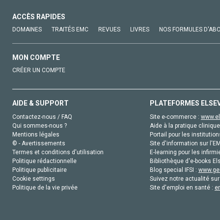
ACCÈS RAPIDES
DOMAINES
TRAITÉS EMC
REVUES
LIVRES
NOS FORMULES D'AB
MON COMPTE
CRÉER UN COMPTE
AIDE & SUPPORT
PLATEFORMES ELSE
Contactez-nous / FAQ
Site e-commerce :
www.el
Qui sommes-nous ?
Aide à la pratique clinique
Mentions légales
Portail pour les institution
© - Avertissements
Site d'information sur l'E
Termes et conditions d'utilisation
E-learning pour les infirmi
Politique rédactionnelle
Bibliothèque d'e-books Els
Politique publicitaire
Blog special IFSI :
www.gen
Cookie settings
Suivez notre actualité sur
Politique de la vie privée
Site d'emploi en santé :
e