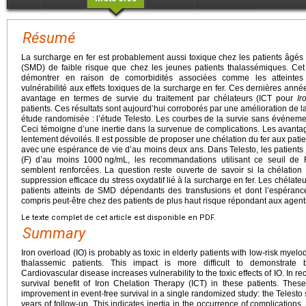
Résumé
La surcharge en fer est probablement aussi toxique chez les patients âgé
(SMD) de faible risque que chez les jeunes patients thalassémiques. Cet 
démontrer en raison de comorbidités associées comme les atteintes 
vulnérabilité aux effets toxiques de la surcharge en fer. Ces dernières anné
avantage en termes de survie du traitement par chélateurs (ICT pour
Ir
patients. Ces résultats sont aujourd’hui corroborés par une amélioration de
étude randomisée : l’étude Telesto. Les courbes de la survie sans événeme
Ceci témoigne d’une inertie dans la survenue de complications. Les avantage
lentement dévoilés. Il est possible de proposer une chélation du fer aux pa
avec une espérance de vie d’au moins deux ans. Dans Telesto, les patients p
(F) d’au moins 1000
ng/mL, les recommandations utilisant ce seuil de
semblent renforcées. La question reste ouverte de savoir si la chélation
suppression efficace du stress oxydatif lié à la surcharge en fer. Les chélateur
patients atteints de SMD dépendants des transfusions et dont l’espéran
compris peut-être chez des patients de plus haut risque répondant aux agen
Le texte complet de cet article est disponible en PDF.
Summary
Iron overload (IO) is probably as toxic in elderly patients with low-risk my
thalassemic patients. This impact is more difficult to demonstrate 
Cardiovascular disease increases vulnerability to the toxic effects of IO. In r
survival benefit of Iron Chelation Therapy (ICT) in these patients. The
improvement in event-free survival in a single randomized study: the Telesto
years of follow-up. This indicates inertia in the occurrence of complications.