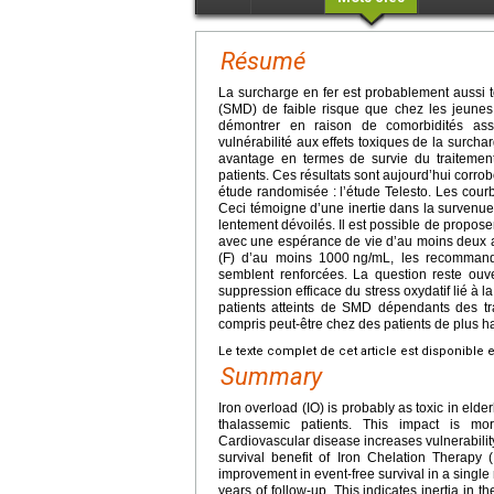
Résumé
La surcharge en fer est probablement aussi 
(SMD) de faible risque que chez les jeunes 
démontrer en raison de comorbidités ass
vulnérabilité aux effets toxiques de la surch
avantage en termes de survie du traitemen
patients. Ces résultats sont aujourd’hui corr
étude randomisée : l’étude Telesto. Les cour
Ceci témoigne d’une inertie dans la survenue 
lentement dévoilés. Il est possible de propos
avec une espérance de vie d’au moins deux ans
(F) d’au moins 1000
ng/mL, les recommand
semblent renforcées. La question reste ouve
suppression efficace du stress oxydatif lié à la
patients atteints de SMD dépendants des tr
compris peut-être chez des patients de plus 
Le texte complet de cet article est disponible 
Summary
Iron overload (IO) is probably as toxic in eld
thalassemic patients. This impact is mor
Cardiovascular disease increases vulnerability 
survival benefit of Iron Chelation Therapy
improvement in event-free survival in a single
years of follow-up. This indicates inertia in 