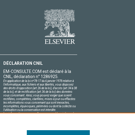
DÉCLARATION CNIL
EM-CONSULTE.COM est déclaré à la
CNIL, déclaration n° 1286925.
En application de la loi nº78-17 du 6 janvier 1978 relative à
l'informatique, aux fichiers et aux libertés, vous disposez
des droits d'opposition (art.26 de la loi), d'accès (art.34 à 38
de la loi), et de rectification (art.36 de la loi) des données
vous concernant. Ainsi, vous pouvez exiger que soient
rectifiées, complétées, clarifiées, mises à jour ou effacées
les informations vous concernant qui sont inexactes,
incomplètes, équivoques, périmées ou dont la collecte ou
l'utilisation ou la conservation est interdite.
Les informations personnelles concernant les visiteurs de
notre site, y compris leur identité, sont confidentielles.
Le responsable du site s'engage sur l'honneur à respecter
les conditions légales de confidentialité applicables en
France et à ne pas divulguer ces informations à des tiers.