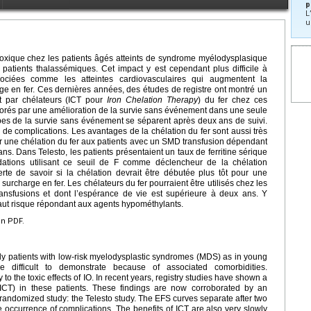
p
L
u
toxique chez les patients âgés atteints de syndrome myélodysplasique
patients thalassémiques. Cet impact y est cependant plus difficile à
ociées comme les atteintes cardiovasculaires qui augmentent la
arge en fer. Ces dernières années, des études de registre ont montré un
t par chélateurs (ICT pour
Iron Chelation Therapy
) du fer chez ces
oborés par une amélioration de la survie sans événement dans une seule
bes de la survie sans événement se séparent après deux ans de suivi.
de complications. Les avantages de la chélation du fer sont aussi très
er une chélation du fer aux patients avec un SMD transfusion dépendant
. Dans Telesto, les patients présentaient un taux de ferritine sérique
ations utilisant ce seuil de F comme déclencheur de la chélation
rte de savoir si la chélation devrait être débutée plus tôt pour une
 surcharge en fer. Les chélateurs du fer pourraient être utilisés chez les
ansfusions et dont l’espérance de vie est supérieure à deux ans. Y
haut risque répondant aux agents hypométhylants.
en PDF.
erly patients with low-risk myelodysplastic syndromes (MDS) as in young
e difficult to demonstrate because of associated comorbidities.
to the toxic effects of IO. In recent years, registry studies have shown a
 (ICT) in these patients. These findings are now corroborated by an
 randomized study: the Telesto study. The EFS curves separate after two
the occurrence of complications. The benefits of ICT are also very slowly