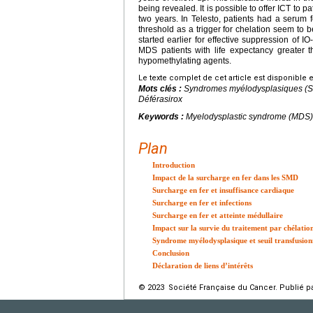
being revealed. It is possible to offer ICT to 
two years. In Telesto, patients had a serum fe
threshold as a trigger for chelation seem to 
started earlier for effective suppression of I
MDS patients with life expectancy greater t
hypomethylating agents.
Le texte complet de cet article est disponible 
Mots clés :
Syndromes myélodysplasiques (SMD)
Déférasirox
Keywords :
Myelodysplastic syndrome (MDS) tr
Plan
Introduction
Impact de la surcharge en fer dans les SMD
Surcharge en fer et insuffisance cardiaque
Surcharge en fer et infections
Surcharge en fer et atteinte médullaire
Impact sur la survie du traitement par chélati
Syndrome myélodysplasique et seuil transfusion
Conclusion
Déclaration de liens d’intérêts
© 2023 Société Française du Cancer. Publié pa