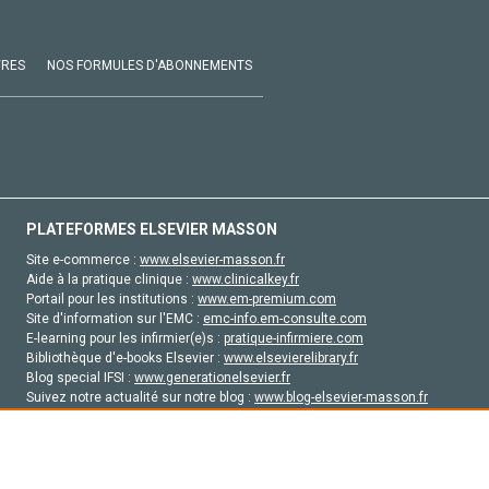
VRES
NOS FORMULES D'ABONNEMENTS
PLATEFORMES ELSEVIER MASSON
Site e-commerce :
www.elsevier-masson.fr
Aide à la pratique clinique :
www.clinicalkey.fr
Portail pour les institutions :
www.em-premium.com
Site d'information sur l'EMC :
emc-info.em-consulte.com
E-learning pour les infirmier(e)s :
pratique-infirmiere.com
Bibliothèque d'e-books Elsevier :
www.elsevierelibrary.fr
Blog special IFSI :
www.generationelsevier.fr
Suivez notre actualité sur notre blog :
www.blog-elsevier-masson.fr
Site d'emploi en santé :
emploisante.com