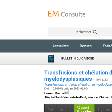
Rechercher
Actualités
Revues
Trait
BULLETIN DU CANCER
Transfusions et chélation 
myélodysplasiques
- 10/11/23
Transfusions and iron chelation in myelodys
Doi : 10.1016/j.bulcan.2023.06.004
Laurent Pascal
Hôpital Saint-Vincent-de-Paul, service d’hématolog
Résumé
PDF
Article
Figures
Mots clés