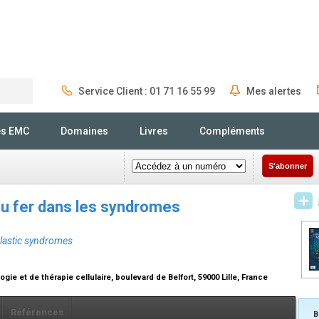
Service Client : 01 71 16 55 99
Mes alertes
Rechercher
és EMC
Domaines
Livres
Compléments
S'abonner
du fer dans les syndromes
plastic syndromes
ie et de thérapie cellulaire, boulevard de Belfort, 59000 Lille, France
Références
B