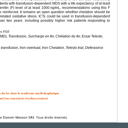
patients with transfusion-dependent MDS with a life expectancy of at least
rritin (F) level of at least 1000
ng/mL, recommendations using this F
be reinforced. It remains an open question whether chelation should be
O-related oxidative stress. ICTs could be used in transfusion-dependent
han two years. including possibly higher risk patients responding to
en PDF.
, Transfusion, Surcharge en fer, Chélation du fer, Essai Telesto,
ansfusion, Iron overload, Iron Chelation, Telesto trial, Deferasirox
on du fer dans le syndrome myélodysplasique
nel (en concentrés érythrocytaires)
r Elsevier Masson SAS. Tous droits réservés.