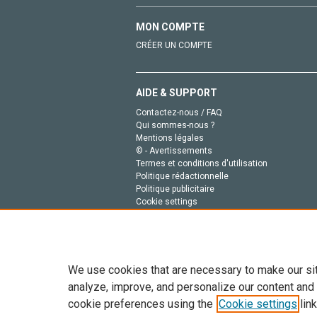
MON COMPTE
CRÉER UN COMPTE
AIDE & SUPPORT
Contactez-nous / FAQ
Qui sommes-nous ?
Mentions légales
© - Avertissements
Termes et conditions d'utilisation
Politique rédactionnelle
Politique publicitaire
Cookie settings
Politique de la vie privée
We use cookies that are necessary to make our si
analyze, improve, and personalize our content and
cookie preferences using the
Cookie settings
link
Tout le contenu de ce site: Copyright © 2026 Else
de données, a la formation en IA et aux technol