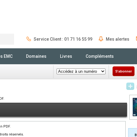
Service Client : 01 71 16 55 99
Mes alertes
Rechercher
és EMC
Domaines
Livres
Compléments
S'abonner
DF.
en PDF.
roits réservés.
B