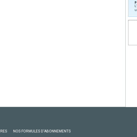
p
L
u
VRES
NOS FORMULES D'ABONNEMENTS