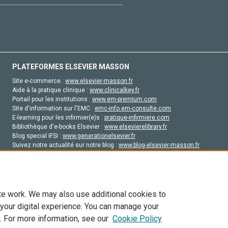
PLATEFORMES ELSEVIER MASSON
Site e-commerce :
www.elsevier-masson.fr
Aide à la pratique clinique :
www.clinicalkey.fr
Portail pour les institutions :
www.em-premium.com
Site d'information sur l'EMC :
emc-info.em-consulte.com
E-learning pour les infirmier(e)s :
pratique-infirmiere.com
Bibliothèque d'e-books Elsevier :
www.elsevierelibrary.fr
Blog special IFSI :
www.generationelsevier.fr
Suivez notre actualité sur notre blog :
www.blog-elsevier-masson.fr
Site d'emploi en santé :
emploisante.com
te work. We may also use additional cookies to
 your digital experience. You can manage your
. For more information, see our
Cookie Policy
vier, ses concédants de licence et ses contributeurs. Tout les droits sont réservés, y 
ogies similaires. Pour tout contenu en libre accès, les conditions de licence Creati