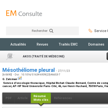
Rechercher
Service C
Rechercher
Actualités
Revues
Traités EMC
Domaines
AKOS (TRAITÉ DE MÉDECINE)
Mésothéliome pleural
- 27/11/23
[6-0690] - Doi : 10.1016/S1634-6939(23)46653-7
G. Zalcman
Service d'oncologie thoracique, Hôpital Bichat-Claude-Bernard, Centre de com
cancer, AP-HP Nord Université Paris-Cité, 46, rue Henri-Huchard, 75018 Paris, F
Résumé
PDF
Article
Références
Mots clés