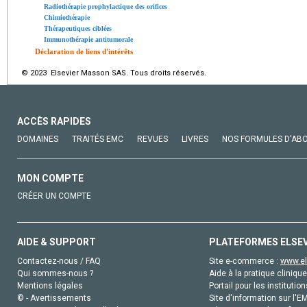
Radiothérapie prophylactique des orifices
Chimiothérapie
Thérapeutiques ciblées
Immunothérapie antitumorale
Déclaration de liens d'intérêts
© 2023 Elsevier Masson SAS. Tous droits réservés.
ACCÈS RAPIDES
DOMAINES
TRAITÉS EMC
REVUES
LIVRES
NOS FORMULES D'AB
MON COMPTE
CRÉER UN COMPTE
AIDE & SUPPORT
PLATEFORMES ELSE
Contactez-nous / FAQ
Site e-commerce :
www.el
Qui sommes-nous ?
Aide à la pratique clinique
Mentions légales
Portail pour les institution
© - Avertissements
Site d'information sur l'E