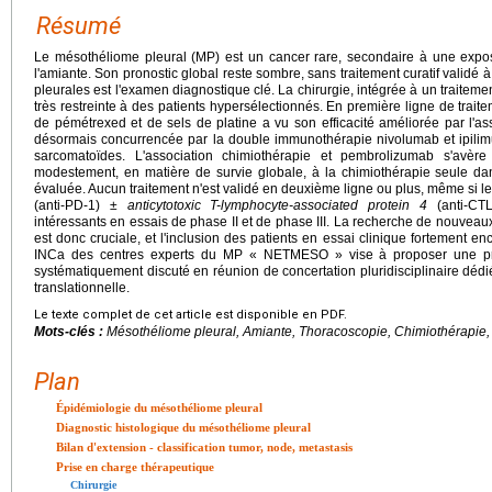
Résumé
Le mésothéliome pleural (MP) est un cancer rare, secondaire à une exposi
l'amiante. Son pronostic global reste sombre, sans traitement curatif validé 
pleurales est l'examen diagnostique clé. La chirurgie, intégrée à un traiteme
très restreinte à des patients hypersélectionnés. En première ligne de trait
de pémétrexed et de sels de platine a vu son efficacité améliorée par l'as
désormais concurrencée par la double immunothérapie nivolumab et ipilim
sarcomatoïdes. L'association chimiothérapie et pembrolizumab s'avère
modestement, en matière de survie globale, à la chimiothérapie seule dan
évaluée. Aucun traitement n'est validé en deuxième ligne ou plus, même si l
(anti-PD-1) ±
anticytotoxic T-lymphocyte-associated protein 4
(anti-CTL
intéressants en essais de phase II et de phase III. La recherche de nouveaux
est donc cruciale, et l'inclusion des patients en essai clinique fortement e
INCa des centres experts du MP « NETMESO » vise à proposer une pri
systématiquement discuté en réunion de concertation pluridisciplinaire dédié
translationnelle.
Le texte complet de cet article est disponible en PDF.
Mots-clés :
Mésothéliome pleural, Amiante, Thoracoscopie, Chimiothérapie
Plan
Épidémiologie du mésothéliome pleural
Diagnostic histologique du mésothéliome pleural
Bilan d'extension - classification tumor, node, metastasis
Prise en charge thérapeutique
Chirurgie