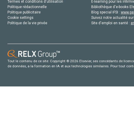
Termes et conditions d'utilisation
E-learning pour les infirmi
Politique rédactionnelle
Bibliothèque d'e-books Els
Politique publicitaire
Blog special IFSI :
www.gen
Cookie settings
Suivez notre actualité sur
Politique de la vie privée
Site d'emploi en santé :
e
Tout le contenu de ce site: Copyright © 2026 Elsevier, ses concédants de licence e
de données, a la formation en IA et aux technologies similaires. Pour tout con