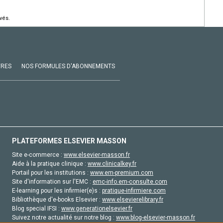
vés.
VRES
NOS FORMULES D'ABONNEMENTS
PLATEFORMES ELSEVIER MASSON
Site e-commerce :
www.elsevier-masson.fr
Aide à la pratique clinique :
www.clinicalkey.fr
Portail pour les institutions :
www.em-premium.com
Site d'information sur l'EMC :
emc-info.em-consulte.com
E-learning pour les infirmier(e)s :
pratique-infirmiere.com
Bibliothèque d'e-books Elsevier :
www.elsevierelibrary.fr
Blog special IFSI :
www.generationelsevier.fr
Suivez notre actualité sur notre blog :
www.blog-elsevier-masson.fr