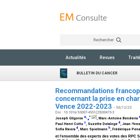
Rechercher
Actualités
Revues
Trait
BULLETIN DU CANCER
Recommandations francopho
concernant la prise en cha
Vence 2022-2023
- 06/12/23
Doi : 10.1016/S0007-4551(23)00473-3
a
,
*
Joseph Gligorov
⁎
, Marc-Antoine Benderra
c
d
Paul Henri Cottu
, Suzette Delaloge
, Jean-Yve
d
h
Sofia Rivera
, Marc Spielmann
, Frédérique Pen
et l'ensemble des experts des votes des RPC S