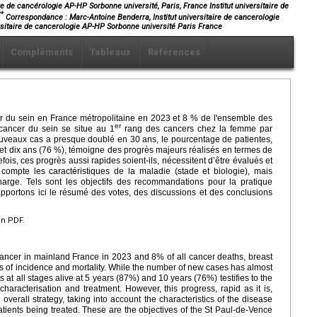
ire de cancérologie AP-HP Sorbonne université, Paris, France Institut universitaire de
**
Correspondance : Marc-Antoine Benderra,
Institut universitaire de cancerologie
ersitaire de cancerologie AP-HP Sorbonne université Paris France
Compléments
Tableaux
Références
 du sein en France métropolitaine en 2023 et 8 % de l'ensemble des
er
cancer du sein se situe au 1
rang des cancers chez la femme par
 nouveaux cas a presque doublé en 30 ans, le pourcentage de patientes,
 et dix ans (76 %), témoigne des progrès majeurs réalisés en termes de
efois, ces progrès aussi rapides soient-ils, nécessitent d’être évalués et
 compte les caractéristiques de la maladie (stade et biologie), mais
harge. Tels sont les objectifs des recommandations pour la pratique
pportons ici le résumé des votes, des discussions et des conclusions
en PDF.
ancer in mainland France in 2023 and 8% of all cancer deaths, breast
s of incidence and mortality. While the number of new cases has almost
 at all stages alive at 5 years (87%) and 10 years (76%) testifies to the
haracterisation and treatment. However, this progress, rapid as it is,
verall strategy, taking into account the characteristics of the disease
atients being treated. These are the objectives of the St Paul-de-Vence