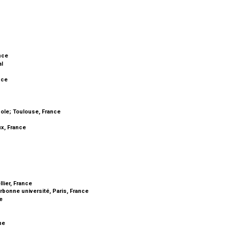
ance
al
ance
e
pole; Toulouse, France
ux, France
llier, France
rbonne université, Paris, France
ce
gne