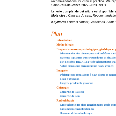
recommendations for clinical practice. We re
Saint-Paul-de-Vence 2022-2023 RPCs.
Le texte complet de cet article est disponible 
Mots clés :
Cancers du sein, Recommandation
Keywords :
Breast cancer, Guidelines, Saint-
Plan
Introduction
Méthodologie
Diagnostic anatomopathologique, génétique et
Détermination des biomarqueurs d'intérêt en rou
Place des signatures transcriptomiques en situati
Test des gènes BRCA1/2 à visée théranostique (sta
Autres marqueurs théranostiques (stade avancé)
Imagerie
Dépistage des populations à haut risque de cancer
Bilan d'extension
Imagerie pendant la grossesse
Chirurgie
Chirurgie de l'aisselle
Chirurgie du sein
Radiothérapie
Radiothérapie des aires ganglionnaires après chi
Radiothérapie hypofractionnée
Omission de la radiothérapie