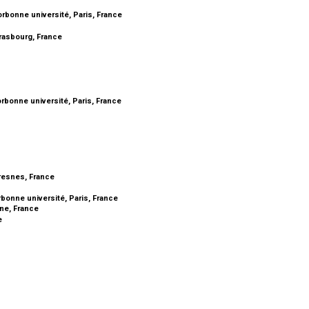
orbonne université, Paris, France
trasbourg, France
orbonne université, Paris, France
resnes, France
rbonne université, Paris, France
ine, France
ce