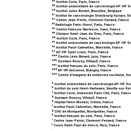
ao
Institut Curie, Paris, France
ap
Institut universitaire de cancérologie AP-HP S
aq
Institut Jules-Bordet, Bruxelles, Belgique
ar
Institut de cancérologie Strasbourg-Europe, S
as
Centre Jean-Perrin, Clermont-Ferrand, France
at
Radiologie Paris-Ouest, Paris, France
au
Centre François-Baclesse, Caen, France
av
Clinique Saint-Jean-de-Dieu, Paris, France
aw
Institut Curie, Paris, France
ax
Institut universitaire de cancérologie AP-HP S
ay
Institut Paoli-Calmettes, Marseille, France
az
AP-HP Saint-Louis, Paris, France
aaa
Centre Léon-Bérard, Lyon, France
aab
Gustave-Roussy, Villejuif, France
aac
Institut français du sein, Paris, France
aad
AP-HP Avicenne, Bobigny, France
aae
Centre d'imagerie de médecine nucléaire, Su
a
Institut universitaire de cancérologie AP-HP So
b
Institut du sein Henri-Hartmann, Neuilly-sur-Se
c
Institut Curie, Université Paris Cité, Paris, Fran
d
Gustave-Roussy, Villejuif, France
e
Hôpital Henri-Mondor, Créteil, France
f
Institut Paoli-Calmettes, Marseille, France
g
CHU de Montpellier, Montpellier, France
h
Institut français du sein, Paris, France
i
Centre Jean-Perrin, Clermont-Ferrand, France
j
Cours Saint-Paul-de-Vence, Nice, France