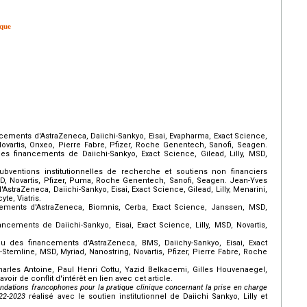
ique
cements d'AstraZeneca, Daiichi-Sankyo, Eisai, Evapharma, Exact Science,
 Novartis, Onxeo, Pierre Fabre, Pfizer, Roche Genentech, Sanofi, Seagen.
es financements de Daiichi-Sankyo, Exact Science, Gilead, Lilly, MSD,
bventions institutionnelles de recherche et soutiens non financiers
SD, Novartis, Pfizer, Puma, Roche Genentech, Sanofi, Seagen. Jean-Yves
straZeneca, Daiichi-Sankyo, Eisai, Exact Science, Gilead, Lilly, Menarini,
te, Viatris.
cements d'AstraZeneca, Biomnis, Cerba, Exact Science, Janssen, MSD,
cements de Daiichi-Sankyo, Eisai, Exact Science, Lilly, MSD, Novartis,
çu des financements d'AstraZeneca, BMS, Daiichy-Sankyo, Eisai, Exact
ni-Stemline, MSD, Myriad, Nanostring, Novartis, Pfizer, Pierre Fabre, Roche
Charles Antoine, Paul Henri Cottu, Yazid Belkacemi, Gilles Houvenaegel,
oir de conflit d'intérêt en lien avec cet article.
ations francophones pour la pratique clinique concernant la prise en charge
22-2023
réalisé avec le soutien institutionnel de Daiichi Sankyo, Lilly et