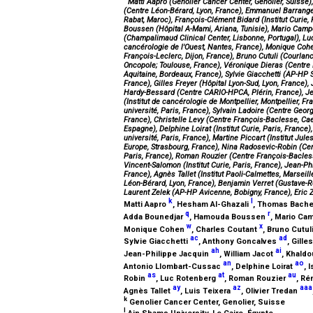
Matti Aapro (Genolier Cancer Center, Genolier, Suisse
(Centre Léon-Bérard, Lyon, France), Emmanuel Barrange
Rabat, Maroc), François-Clément Bidard (Institut Curie,
Boussen (Hôpital A-Mami, Ariana, Tunisie), Mario Campo
(Champalimaud Clinical Center, Lisbonne, Portugal), Luc
cancérologie de l'Ouest, Nantes, France), Monique Cohen
François-Leclerc, Dijon, France), Bruno Cutuli (Courlanc
Oncopole; Toulouse, France), Véronique Dieras (Centre
Aquitaine, Bordeaux, France), Sylvie Giacchetti (AP-HP S
France), Gilles Freyer (Hôpital Lyon-Sud, Lyon, France
Hardy-Bessard (Centre CARIO-HPCA, Plérin, France), Jean
(Institut de cancérologie de Montpellier, Montpellier, 
université, Paris, France), Sylvain Ladoire (Centre Georg
France), Christelle Levy (Centre François-Baclesse, Ca
Espagne), Delphine Loirat (Institut Curie, Paris, Franc
université, Paris, France), Martine Piccart (Institut Jule
Europe, Strasbourg, France), Nina Radosevic-Robin (Cen
Paris, France), Roman Rouzier (Centre François-Bacless
Vincent-Salomon (Institut Curie, Paris, France), Jean-Ph
France), Agnès Tallet (Institut Paoli-Calmettes, Marseill
Léon-Bérard, Lyon, France), Benjamin Verret (Gustave-Rous
Laurent Zelek (AP-HP Avicenne, Bobigny, France), Eric 
k
l
Matti Aapro
, Hesham Al-Ghazali
, Thomas Bache
q
r
Adda Bounedjar
, Hamouda Boussen
, Mario C
w
x
Monique Cohen
, Charles Coutant
, Bruno Cutul
ac
ad
Sylvie Giacchetti
, Anthony Goncalves
, Gille
ah
ai
Jean-Philippe Jacquin
, William Jacot
, Khald
an
ao
Antonio Llombart-Cussac
, Delphine Loirat
, 
as
at
au
Robin
, Luc Rotenberg
, Roman Rouzier
, R
ay
az
aaa
Agnès Tallet
, Luis Teixera
, Olivier Tredan
k
Genolier Cancer Center, Genolier, Suisse
l
Ain Shams University, Le Caire, Égypte