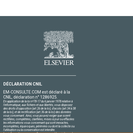
DÉCLARATION CNIL
EM-CONSULTE.COM est déclaré à la
CNIL, déclaration n° 1286925.
En application de la loi nº78-17 du 6 janvier 1978 relative à
l'informatique, aux fichiers et aux libertés, vous disposez
des droits d'opposition (art.26 de la loi), d'accès (art.34 à 38
de la loi), et de rectification (art.36 de la loi) des données
vous concernant. Ainsi, vous pouvez exiger que soient
rectifiées, complétées, clarifiées, mises à jour ou effacées
les informations vous concernant qui sont inexactes,
incomplètes, équivoques, périmées ou dont la collecte ou
l'utilisation ou la conservation est interdite.