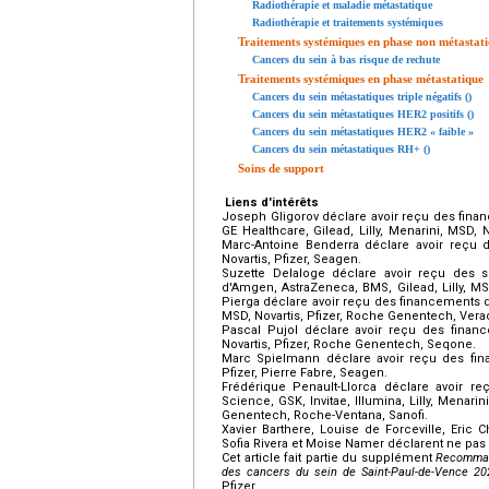
Radiothérapie et maladie métastatique
Radiothérapie et traitements systémiques
Traitements systémiques en phase non métastat
Cancers du sein à bas risque de rechute
Traitements systémiques en phase métastatique
Cancers du sein métastatiques triple négatifs ()
Cancers du sein métastatiques HER2 positifs ()
Cancers du sein métastatiques HER2 « faible »
Cancers du sein métastatiques RH+ ()
Soins de support
Liens d'intérêts
Joseph Gligorov déclare avoir reçu des finan
GE Healthcare, Gilead, Lilly, Menarini, MSD,
Marc-Antoine Benderra déclare avoir reçu d
Novartis, Pfizer, Seagen.
Suzette Delaloge déclare avoir reçu des su
d'Amgen, AstraZeneca, BMS, Gilead, Lilly, M
Pierga déclare avoir reçu des financements d'A
MSD, Novartis, Pfizer, Roche Genentech, Veracy
Pascal Pujol déclare avoir reçu des finan
Novartis, Pfizer, Roche Genentech, Seqone.
Marc Spielmann déclare avoir reçu des finan
Pfizer, Pierre Fabre, Seagen.
Frédérique Penault-Llorca déclare avoir re
Science, GSK, Invitae, Illumina, Lilly, Menari
Genentech, Roche-Ventana, Sanofi.
Xavier Barthere, Louise de Forceville, Eric 
Sofia Rivera et Moise Namer déclarent ne pas av
Cet article fait partie du supplément
Recommand
des cancers du sein de Saint-Paul-de-Vence 20
Pfizer.