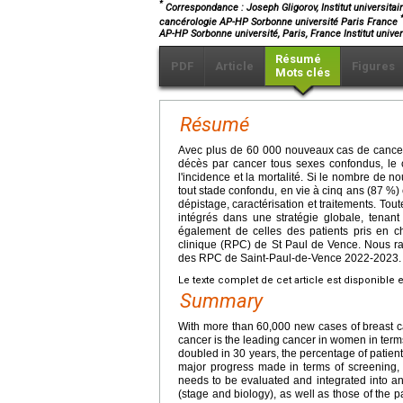
*
Correspondance : Joseph Gligorov,
Institut universita
cancérologie AP-HP Sorbonne université Paris France
AP-HP Sorbonne université, Paris, France Institut univ
Résumé
PDF
Article
Figures
Mots clés
Résumé
Avec plus de 60 000 nouveaux cas de cancer
décès par cancer tous sexes confondus, le 
l'incidence et la mortalité. Si le nombre de
tout stade confondu, en vie à cinq ans (87 %)
dépistage, caractérisation et traitements. Tout
intégrés dans une stratégie globale, tenant
également de celles des patients pris en c
clinique (RPC) de St Paul de Vence. Nous ra
des RPC de Saint-Paul-de-Vence 2022-2023.
Le texte complet de cet article est disponible 
Summary
With more than 60,000 new cases of breast c
cancer is the leading cancer in women in term
doubled in 30 years, the percentage of patients
major progress made in terms of screening, c
needs to be evaluated and integrated into an o
(stage and biology), as well as those of the p