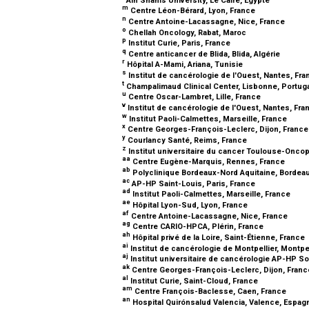
m
Centre Léon-Bérard, Lyon, France
n
Centre Antoine-Lacassagne, Nice, France
o
Chellah Oncology, Rabat, Maroc
p
Institut Curie, Paris, France
q
Centre anticancer de Blida, Blida, Algérie
r
Hôpital A-Mami, Ariana, Tunisie
s
Institut de cancérologie de l'Ouest, Nantes, Fr
t
Champalimaud Clinical Center, Lisbonne, Portug
u
Centre Oscar-Lambret, Lille, France
v
Institut de cancérologie de l'Ouest, Nantes, Fr
w
Institut Paoli-Calmettes, Marseille, France
x
Centre Georges-François-Leclerc, Dijon, Franc
y
Courlancy Santé, Reims, France
z
Institut universitaire du cancer Toulouse-Onco
aa
Centre Eugène-Marquis, Rennes, France
ab
Polyclinique Bordeaux-Nord Aquitaine, Bordea
ac
AP-HP Saint-Louis, Paris, France
ad
Institut Paoli-Calmettes, Marseille, France
ae
Hôpital Lyon-Sud, Lyon, France
af
Centre Antoine-Lacassagne, Nice, France
ag
Centre CARIO-HPCA, Plérin, France
ah
Hôpital privé de la Loire, Saint-Étienne, France
ai
Institut de cancérologie de Montpellier, Montpe
aj
Institut universitaire de cancérologie AP-HP So
ak
Centre Georges-François-Leclerc, Dijon, Fran
al
Institut Curie, Saint-Cloud, France
am
Centre François-Baclesse, Caen, France
an
Hospital Quirónsalud Valencia, Valence, Espa