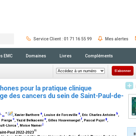
Service Client : 01 71 16 55 99
Mes alertes
Rechercher
és EMC
Domaines
Livres
Compléments
S'abonner
nes pour la pratique clinique
rge des cancers du sein de Saint-Paul-de-
a
,
a
a
b
*
⁎
,
, Xavier Barthere
, Louise de Forceville
, Eric Charles Antoine
,
c
e
f
g
s Pierga
, Yazid Belkacemi
, Gilles Houvenaegel
, Pascal Pujol
,
i
j
ault-Llorca
, Moise Namer
11
aint-Paul 2022-2023
B