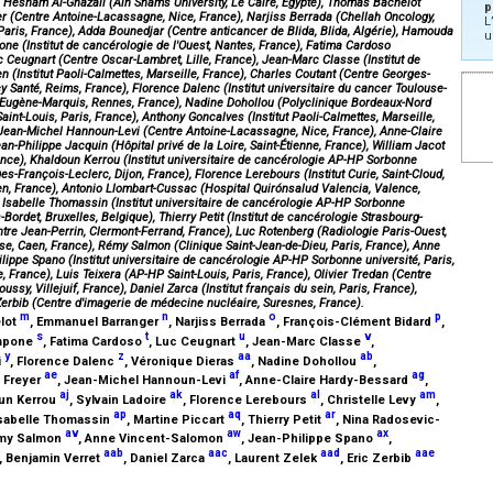
), Hesham Al-Ghazali (Ain Shams University, Le Caire, Égypte), Thomas Bachelot
p
r (Centre Antoine-Lacassagne, Nice, France), Narjiss Berrada (Chellah Oncology,
L
 Paris, France), Adda Bounedjar (Centre anticancer de Blida, Blida, Algérie), Hamouda
u
ne (Institut de cancérologie de l'Ouest, Nantes, France), Fatima Cardoso
 Ceugnart (Centre Oscar-Lambret, Lille, France), Jean-Marc Classe (Institut de
 (Institut Paoli-Calmettes, Marseille, France), Charles Coutant (Centre Georges-
y Santé, Reims, France), Florence Dalenc (Institut universitaire du cancer Toulouse-
 Eugène-Marquis, Rennes, France), Nadine Dohollou (Polyclinique Bordeaux-Nord
aint-Louis, Paris, France), Anthony Goncalves (Institut Paoli-Calmettes, Marseille,
), Jean-Michel Hannoun-Levi (Centre Antoine-Lacassagne, Nice, France), Anne-Claire
-Philippe Jacquin (Hôpital privé de la Loire, Saint-Étienne, France), William Jacot
France), Khaldoun Kerrou (Institut universitaire de cancérologie AP-HP Sorbonne
es-François-Leclerc, Dijon, France), Florence Lerebours (Institut Curie, Saint-Cloud,
en, France), Antonio Llombart-Cussac (Hospital Quirónsalud Valencia, Valence,
e), Isabelle Thomassin (Institut universitaire de cancérologie AP-HP Sorbonne
s-Bordet, Bruxelles, Belgique), Thierry Petit (Institut de cancérologie Strasbourg-
tre Jean-Perrin, Clermont-Ferrand, France), Luc Rotenberg (Radiologie Paris-Ouest,
e, Caen, France), Rémy Salmon (Clinique Saint-Jean-de-Dieu, Paris, France), Anne
ilippe Spano (Institut universitaire de cancérologie AP-HP Sorbonne université, Paris,
e, France), Luis Teixera (AP-HP Saint-Louis, Paris, France), Olivier Tredan (Centre
sy, Villejuif, France), Daniel Zarca (Institut français du sein, Paris, France),
Zerbib (Centre d'imagerie de médecine nucléaire, Suresnes, France).
m
n
o
p
lot
, Emmanuel Barranger
, Narjiss Berrada
, François-Clément Bidard
,
s
t
u
v
ampone
, Fatima Cardoso
, Luc Ceugnart
, Jean-Marc Classe
,
y
z
aa
ab
i
, Florence Dalenc
, Véronique Dieras
, Nadine Dohollou
,
ae
af
ag
s Freyer
, Jean-Michel Hannoun-Levi
, Anne-Claire Hardy-Bessard
,
aj
ak
al
am
oun Kerrou
, Sylvain Ladoire
, Florence Lerebours
, Christelle Levy
,
ap
aq
ar
Isabelle Thomassin
, Martine Piccart
, Thierry Petit
, Nina Radosevic-
av
aw
ax
émy Salmon
, Anne Vincent-Salomon
, Jean-Philippe Spano
,
aab
aac
aad
aae
, Benjamin Verret
, Daniel Zarca
, Laurent Zelek
, Eric Zerbib