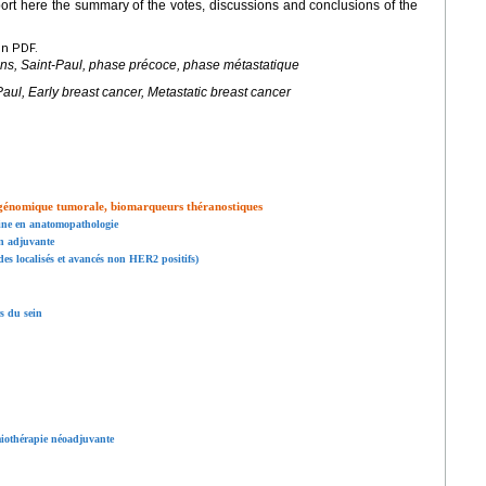
port here the summary of the votes, discussions and conclusions of the
en PDF.
s, Saint-Paul, phase précoce, phase métastatique
Paul, Early breast cancer, Metastatic breast cancer
 génomique tumorale, biomarqueurs théranostiques
tine en anatomopathologie
on adjuvante
des localisés et avancés non HER2 positifs)
s du sein
miothérapie néoadjuvante