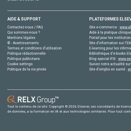
AIDE & SUPPORT
PLATEFORMES ELSE
Contactez-nous / FAQ
Site e-commerce :
www.el
Qui sommes-nous ?
Aide à la pratique clinique
Mentions légales
Portail pour les institution
© - Avertissements
Site d'information sur l'E
Termes et conditions d'utilisation
E-learning pour les infirmi
Politique rédactionnelle
Bibliothèque d'e-books Els
Politique publicitaire
Blog special IFSI :
www.gen
Cookie settings
Suivez notre actualité sur
Politique de la vie privée
Site d'emploi en santé :
e
Tout le contenu de ce site: Copyright © 2026 Elsevier, ses concédants de licence e
de données, a la formation en IA et aux technologies similaires. Pour tout con