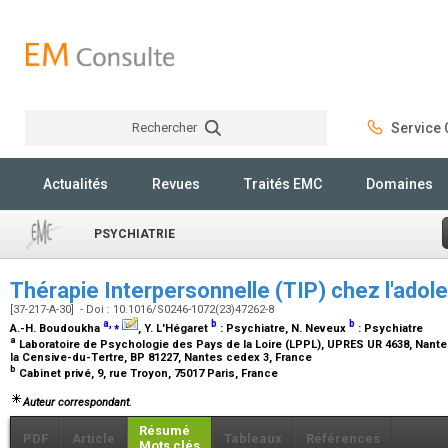
Rechercher
Service C
Rechercher
Actualités
Revues
Traités EMC
Domaines
PSYCHIATRIE
Thérapie Interpersonnelle (TIP) chez l'ado
[37-217-A-30] - Doi : 10.1016/S0246-1072(23)47262-8
a
,
⁎
b
b
A.-H. Boudoukha
, Y. L'Hégaret
:
Psychiatre
, N. Neveux
:
Psychiatre
a
Laboratoire de Psychologie des Pays de la Loire (LPPL), UPRES UR 4638, Nante
la Censive-du-Tertre, BP 81227, Nantes cedex 3, France
b
Cabinet privé, 9, rue Troyon, 75017 Paris, France
Auteur correspondant.
Résumé
PDF
Article
Tableaux
Références
Mots clés