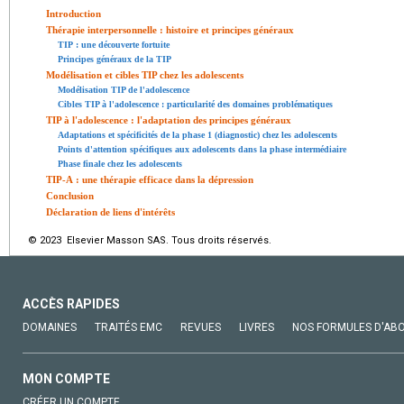
Introduction
Thérapie interpersonnelle : histoire et principes généraux
TIP : une découverte fortuite
Principes généraux de la TIP
Modélisation et cibles TIP chez les adolescents
Modélisation TIP de l'adolescence
Cibles TIP à l'adolescence : particularité des domaines problématiques
TIP à l'adolescence : l'adaptation des principes généraux
Adaptations et spécificités de la phase 1 (diagnostic) chez les adolescents
Points d'attention spécifiques aux adolescents dans la phase intermédiaire
Phase finale chez les adolescents
TIP-A : une thérapie efficace dans la dépression
Conclusion
Déclaration de liens d'intérêts
© 2023 Elsevier Masson SAS. Tous droits réservés.
ACCÈS RAPIDES
DOMAINES
TRAITÉS EMC
REVUES
LIVRES
NOS FORMULES D'AB
MON COMPTE
CRÉER UN COMPTE