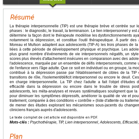
Résumé
La thérapie interpersonnelle (TIP) est une thérapie brève et centrée sur l
phases : le diagnostic, le travail, la terminaison. Le lien interpersonnel y est
détermine la façon dont le thérapeute modélise les dysfonctionnements aya
notamment la dépression, et constitue l'outil thérapeutique. À partir d
Moreau et Mufson adaptent aux adolescents (TIP-A) les trois phases de la 
liées à cette période de développement physique et psychique. Les adol
plus grand nombre d'événements de vie interpersonnels négatifs, un style
scores plus élevés d'attachement insécures en comparaison avec des adole
l'adolescence, marquée par un ensemble de défis interpersonnels, comme u
de l'enfance vers l'âge adulte. Que ce soit en individuel ou en groupe, la m
contribué à la dépression passe par l'établissement de cibles de la TIP 
transitions de rôle, l'isolement/déficit interpersonnel ou encore le deuil. Ce
en charge interpersonnelle. La TIP chez l'adulte a fait l'objet d'études
efficacité dans la dépression ou encore dans le trouble de stress pos
adolescents, les méta-analyses et revues systématiques soulignent que la T
pour diminuer les symptômes dépressifs, améliorer la qualité de vie et po
traitement, comparée à des conditions « contrôle » (liste d'attente ou traitemen
de mener des études explorant les mécanismes sous-jacents du changem
cliniciens français auprès d'adolescents.
Le texte complet de cet article est disponible en PDF.
Mots-clés :
Psychothérapie, TIP, Lien interpersonnel, Adolescents, Efficacit
Plan