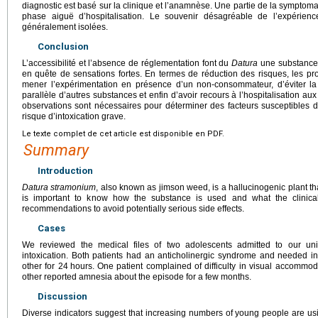
diagnostic est basé sur la clinique et l’anamnèse. Une partie de la symptoma
phase aiguë d’hospitalisation. Le souvenir désagréable de l’expérien
généralement isolées.
Conclusion
L’accessibilité et l’absence de réglementation font du
Datura
une substance 
en quête de sensations fortes. En termes de réduction des risques, les p
mener l’expérimentation en présence d’un non-consommateur, d’éviter 
parallèle d’autres substances et enfin d’avoir recours à l’hospitalisation aux
observations sont nécessaires pour déterminer des facteurs susceptibles 
risque d’intoxication grave.
Le texte complet de cet article est disponible en PDF.
Summary
Introduction
Datura stramonium
, also known as jimson weed, is a hallucinogenic plant tha
is important to know how the substance is used and what the clinical
recommendations to avoid potentially serious side effects.
Cases
We reviewed the medical files of two adolescents admitted to our univ
intoxication. Both patients had an anticholinergic syndrome and needed in-
other for 24
hours. One patient complained of difficulty in visual accommod
other reported amnesia about the episode for a few months.
Discussion
Diverse indicators suggest that increasing numbers of young people are usi