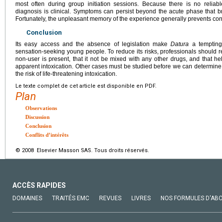
most often during group initiation sessions. Because there is no reliabl
diagnosis is clinical. Symptoms can persist beyond the acute phase that br
Fortunately, the unpleasant memory of the experience generally prevents con
Conclusion
Its easy access and the absence of legislation make
Datura
a tempting 
sensation-seeking young people. To reduce its risks, professionals should 
non-user is present, that it not be mixed with any other drugs, and that hel
apparent intoxication. Other cases must be studied before we can determine t
the risk of life-threatening intoxication.
Le texte complet de cet article est disponible en PDF.
Plan
Observations
Discussion
Conclusion
Conflits d’intérêts
© 2008 Elsevier Masson SAS. Tous droits réservés.
ACCÈS RAPIDES
DOMAINES
TRAITÉS EMC
REVUES
LIVRES
NOS FORMULES D'AB