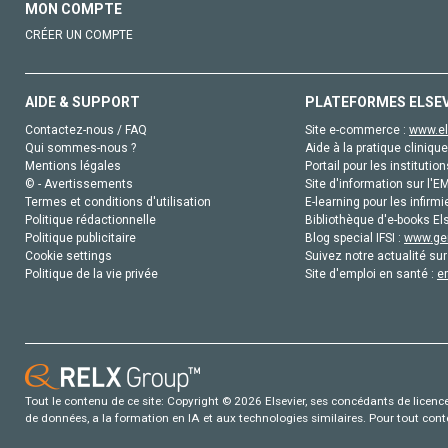
MON COMPTE
CRÉER UN COMPTE
AIDE & SUPPORT
PLATEFORMES ELSE
Contactez-nous / FAQ
Site e-commerce :
www.el
Qui sommes-nous ?
Aide à la pratique clinique
Mentions légales
Portail pour les institution
© - Avertissements
Site d'information sur l'E
Termes et conditions d'utilisation
E-learning pour les infirmi
Politique rédactionnelle
Bibliothèque d'e-books Els
Politique publicitaire
Blog special IFSI :
www.gen
Cookie settings
Suivez notre actualité sur
Politique de la vie privée
Site d'emploi en santé :
e
Tout le contenu de ce site: Copyright © 2026 Elsevier, ses concédants de licence e
de données, a la formation en IA et aux technologies similaires. Pour tout con