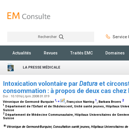
Rechercher
Service C
Rechercher
Actualités
Revues
Traités EMC
Domaines
LA PRESSE MÉDICALE
Intoxication volontaire par
Datura
et circons
consommation : à propos de deux cas chez 
Doi : 10.1016/j.lpm.2008.01.019
1
,
⁎
1
2
Véronique de Germond-Burquier
, Françoise Narring
, Barbara Broers
1
Département de l’Enfant et de l’Adolescent, Unité santé jeunes, Hôpitaux Univ
Suisse
2
Département de Médecine Communautaire, Hôpitaux Universitaires de Genève,
Suisse
Véronique de Germond-Burquier,
Consultation santé jeunes, Hôpitaux Universitaires de