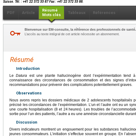
Suisse. Tél. : +41 22 372 33 87 Fax : +41 22 372 33 88.
Résumé
PDF
Article
Tableaux
Références
Mots clés
Bienvenue sur EM-consulte, la référence des professionnels de santé.
L’accès au texte intégral de cet article nécessite un abonnement.
Résumé
Introduction
Le
Datura
est une plante hallucinogène dont l’expérimentation tend 
connaissance des circonstances de consommation et des signes d’intoxic
recommandations pour prévenir des complications potentiellement graves.
Observations
Nous avons repris les dossiers médicaux de 2 adolescents hospitalisés po
précisé les circonstances de l’expérimentation. L’un et l’autre ont eu un sy
une courte hospitalisation (8 et 24
heures). Les troubles de l’accommodatio
sortie pour l’un des patients, l’autre a eu une amnésie circonstancielle duran
Discussion
Divers indicateurs montrent un engouement pour les substances hallucinog
jeunes consommateurs. L’initiation s’effectue souvent en groupe. En l’abse