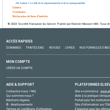
Où évaluer ? Le défi de la représentativité et de la transposabilité
Limites
Conclusion
Déclaration de liens d’intérêts
© 2023 Société Française du Cancer. Publié par Elsevier Masson SAS. Tous dro
ACCÈS RAPIDES
DOMAINES
TRAITÉS EMC
REVUES
LIVRES
NOS FORMULES D'AB
MON COMPTE
CRÉER UN COMPTE
AIDE & SUPPORT
PLATEFORMES ELSE
Contactez-nous / FAQ
Site e-commerce :
www.el
Qui sommes-nous ?
Aide à la pratique clinique
Mentions légales
Portail pour les institution
© - Avertissements
Site d'information sur l'E
Termes et conditions d'utilisation
E-learning pour les infirmi