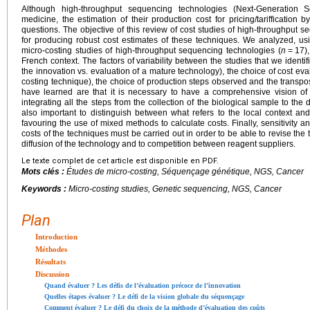
Although high-throughput sequencing technologies (Next-Generation S
medicine, the estimation of their production cost for pricing/tariffication
questions. The objective of this review of cost studies of high-throughput 
for producing robust cost estimates of these techniques. We analyzed, us
micro-costing studies of high-throughput sequencing technologies (
n
=
17),
French context. The factors of variability between the studies that we identif
the innovation vs. evaluation of a mature technology), the choice of cost ev
costing technique), the choice of production steps observed and the transpos
have learned are that it is necessary to have a comprehensive vision o
integrating all the steps from the collection of the biological sample to the del
also important to distinguish between what refers to the local context and
favouring the use of mixed methods to calculate costs. Finally, sensitivity a
costs of the techniques must be carried out in order to be able to revise the 
diffusion of the technology and to competition between reagent suppliers.
Le texte complet de cet article est disponible en PDF.
Mots clés :
Études de
micro-costing
, Séquençage génétique, NGS, Cancer
Keywords :
Micro-costing studies, Genetic sequencing, NGS, Cancer
Plan
Introduction
Méthodes
Résultats
Discussion
Quand évaluer ? Les défis de l’évaluation précoce de l’innovation
Quelles étapes évaluer ? Le défi de la vision globale du séquençage
Comment évaluer ? Le défi du choix de la méthode d’évaluation des coûts