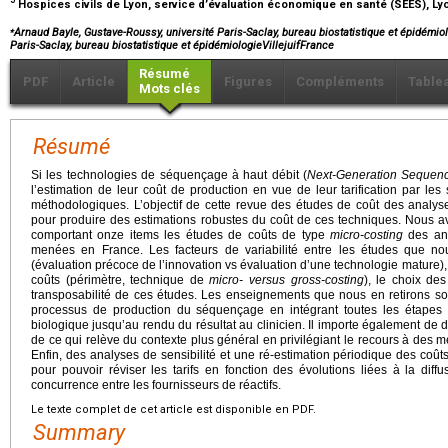
Hospices civils de Lyon, service d’évaluation économique en santé (SEES), Ly
⁎
Arnaud Bayle, Gustave-Roussy, université Paris-Saclay, bureau biostatistique et épidémiolo
Paris-Saclay, bureau biostatistique et épidémiologieVillejuifFrance
Résumé
PDF
Article
Figures
Compléments
Table
Mots clés
Résumé
Si les technologies de séquençage à haut débit (
Next-Generation Sequen
l’estimation de leur coût de production en vue de leur tarification par l
méthodologiques. L’objectif de cette revue des études de coût des analy
pour produire des estimations robustes du coût de ces techniques. Nous a
comportant onze items les études de coûts de type
micro-costing
des an
menées en France. Les facteurs de variabilité entre les études que nou
(évaluation précoce de l’innovation vs évaluation d’une technologie mature),
coûts (périmètre, technique de
micro-
versus
gross-costing
), le choix de
transposabilité de ces études. Les enseignements que nous en retirons sont
processus de production du séquençage en intégrant toutes les étapes d
biologique jusqu’au rendu du résultat au clinicien. Il importe également de d
de ce qui relève du contexte plus général en privilégiant le recours à des m
Enfin, des analyses de sensibilité et une ré-estimation périodique des coût
pour pouvoir réviser les tarifs en fonction des évolutions liées à la diff
concurrence entre les fournisseurs de réactifs.
Le texte complet de cet article est disponible en PDF.
Summary