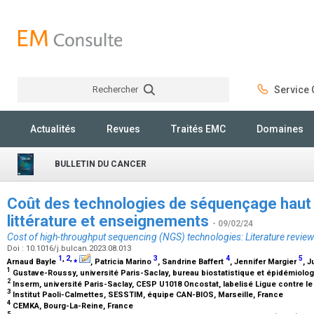
Rechercher
Service C
Rechercher
Actualités
Revues
Traités EMC
Domaines
BULLETIN DU CANCER
Coût des technologies de séquençage haut d
littérature et enseignements
- 09/02/24
Cost of high-throughput sequencing (NGS) technologies: Literature review
Doi : 10.1016/j.bulcan.2023.08.013
1
,
2
,
⁎
3
4
5
Arnaud Bayle
, Patricia Marino
, Sandrine Baffert
, Jennifer Margier
, 
1
Gustave-Roussy, université Paris-Saclay, bureau biostatistique et épidémiologie
2
Inserm, université Paris-Saclay, CESP U1018 Oncostat, labelisé Ligue contre le 
3
Institut Paoli-Calmettes, SESSTIM, équipe CAN-BIOS, Marseille, France
4
CEMKA, Bourg-La-Reine, France
5