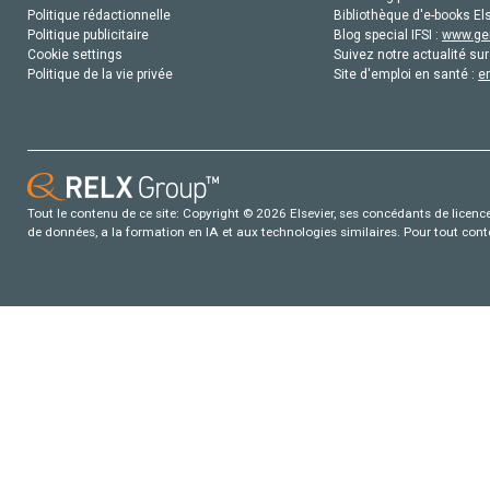
Politique rédactionnelle
Bibliothèque d'e-books Els
Politique publicitaire
Blog special IFSI :
www.gen
Cookie settings
Suivez notre actualité sur
Politique de la vie privée
Site d'emploi en santé :
e
Tout le contenu de ce site: Copyright © 2026 Elsevier, ses concédants de licence e
de données, a la formation en IA et aux technologies similaires. Pour tout con