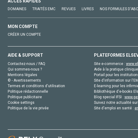
ACCÈS RAPIDES
DOMAINES
TRAITÉS EMC
REVUES
LIVRES
NOS FORMULES D'AB
MON COMPTE
CRÉER UN COMPTE
AIDE & SUPPORT
PLATEFORMES ELSE
Contactez-nous / FAQ
Site e-commerce :
www.el
Qui sommes-nous ?
Aide à la pratique clinique
Mentions légales
Portail pour les institution
© - Avertissements
Site d'information sur l'E
Termes et conditions d'utilisation
E-learning pour les infirmi
Politique rédactionnelle
Bibliothèque d'e-books Els
Politique publicitaire
Blog special IFSI :
www.gen
Cookie settings
Suivez notre actualité sur
Politique de la vie privée
Site d'emploi en santé :
e