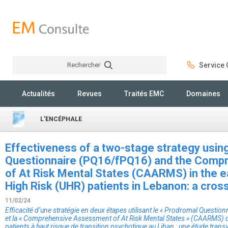
Rechercher
Service C
Rechercher
Actualités
Revues
Traités EMC
Domaines
L'ENCÉPHALE
Effectiveness of a two-stage strategy usin
Questionnaire (PQ16/fPQ16) and the Com
of At Risk Mental States (CAARMS) in the ea
High Risk (UHR) patients in Lebanon: a cross
11/02/24
Efficacité d’une stratégie en deux étapes utilisant le « Prodromal Questi
et la « Comprehensive Assessment of At Risk Mental States » (CAARMS) d
patients à haut risque de transition psychotique au Liban : une étude transv