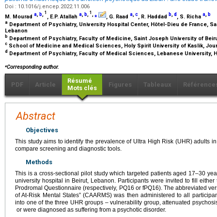
Doi : 10.1016/j.encep.2022.11.006
1
1
a
,
b
,
a
,
b
,
,
⁎
a
,
c
b
,
d
a
,
b
M. Mourad
, E.P. Atallah
, G. Raad
, R. Haddad
, S. Richa
a
Department of Psychiatry, University Hospital Center, Hôtel-Dieu de France, Sain
Lebanon
b
Department of Psychiatry, Faculty of Medicine, Saint Joseph University of Beir
c
School of Medicine and Medical Sciences, Holy Spirit University of Kaslik, Jo
d
Department of Psychiatry, Faculty of Medical Sciences, Lebanese University,
⁎
Corresponding author.
Résumé
PDF
Article
Figures
Tableaux
Référence
Mots clés
Abstract
Objectives
This study aims to identify the prevalence of Ultra High Risk (UHR) adults i
compare screening and diagnostic tools.
Methods
This is a cross-sectional pilot study which targeted patients aged 17–30 year
university hospital in Beirut, Lebanon. Participants were invited to fill eithe
Prodromal Questionnaire (respectively, PQ16 or fPQ16). The abbreviated v
of At-Risk Mental States” (CAARMS) was then administered to all participan
into one of the three UHR groups – vulnerability group, attenuated psychosis
or were diagnosed as suffering from a psychotic disorder.