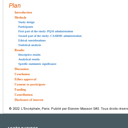
Plan
Introduction
Methods
Study design
Participants
First part of the study: PQ16 administration
Second part of the study: CAARMS administration
Ethical considerations
Statistical analysis
Results
Descriptive results
Analytical results
Specific statements significance
Discussion
Conclusion
Ethics approval
Consent to participate
Funding
Contribution
Disclosure of interest
© 2022 L'Encéphale, Paris. Publié par Elsevier Masson SAS. Tous droits réserv