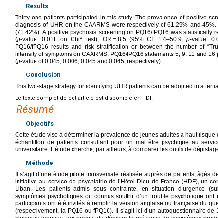
Results
Thirty-one patients participated in this study. The prevalence of positive 
diagnosis of UHR on the CAARMS were respectively of 61.29% and 45%. 
(71.42%). A positive psychosis screening on PQ16/fPQ16 was statisticall
2
(
p
-value: 0.011 on Chi
test), OR
=
8.5 (95% CI: 1.4–50.9;
p
-value: 0
PQ16/fPQ16 results and risk stratification or between the number of “
intensity of symptoms on CAARMS. PQ16/fPQ16 statements 5, 9, 11 and 1
(
p
-value of 0.045, 0.006, 0.045 and 0.045, respectively).
Conclusion
This two-stage strategy for identifying UHR patients can be adopted in a tertia
Le texte complet de cet article est disponible en PDF.
Résumé
Objectifs
Cette étude vise à déterminer la prévalence de jeunes adultes à haut risque
échantillon de patients consultant pour un mal être psychique au servic
universitaire. L’étude cherche, par ailleurs, à comparer les outils de dépista
Méthode
Il s’agit d’une étude pilote transversale réalisée auprès de patients, âgés 
initiative au service de psychiatrie de l’Hôtel-Dieu de France (HDF), un cen
Liban. Les patients admis sous contrainte, en situation d’urgence (suic
symptômes psychotiques ou connus souffrir d’un trouble psychotique ont 
participants ont été invités à remplir la version anglaise ou française du 
(respectivement, la PQ16 ou fPQ16). Il s’agit ici d’un autoquestionnaire de 