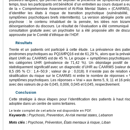
plusieurs langues, qui permet de dépister la présence de symptômes pro
temps, tous les participants ont bénéficié d’un entretien au cours duquel a e
de la « Comprehensive Assesment of At-Risk Mental States » (CAARMS), u
d’identifier les états à risque de transition psychotique (vulnérabili
symptômes psychotiques brefs intermittents). La version abrégée porte un
psychose : le contenu inhabituel de la pensée, les idées non bizarre
désorganisation du discours. Le résultat de l’évaluation a été communiqué 
consultation gratuite avec un psychiatre lui a été proposée afin de discu
approuvée par le Comité d’éthique de l’HDF.
Résultats
Trente et un patients ont participé à cette étude. La prévalence des patie
prodromes psychotiques au PQ16/fPQ16 est de 61,29 %, alors que la préva
étant UHR au CAARMS est de 45 %. Le groupe « symptômes psychotiques at
les catégories UHR (prévalence de 71,42 %). Un dépistage positif d
statistiquement significatif avec un diagnostic d’UHR au CAARMS (valeur 
8,5 (95 % CI : 1,4–50,9 ; valeur de
p
: 0,018). Il n’existe pas de relation
stratification du risque sur le CAARMS ni entre le nombre de réponses « 
symptômes psychotiques. Les réponses « Vrai » aux items 5, 9, 11 et 16 p
avec des valeurs de
p
de 0,045, 0,006, 0,045 et 0,045, respectivement.
Conclusion
Cette stratégie à deux étapes pour l’identification des patients à haut ri
adoptée dans un centre de soins tertiaires.
Le texte complet de cet article est disponible en PDF.
Keywords :
Psychosis, Prevention, At-risk mental states, Lebanon
Mots clés :
Psychose, Prévention, États mentaux à risque, Liban