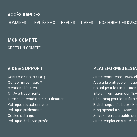
ACCÈS RAPIDES
DOMAINES
TRAITÉS EMC
REVUES
LIVRES
NOS FORMULES D'AB
MON COMPTE
CRÉER UN COMPTE
AIDE & SUPPORT
PLATEFORMES ELSE
Contactez-nous / FAQ
Site e-commerce :
www.el
Qui sommes-nous ?
Aide à la pratique clinique
Mentions légales
Portail pour les institution
© - Avertissements
Site d'information sur l'E
Termes et conditions d'utilisation
E-learning pour les infirmi
Politique rédactionnelle
Bibliothèque d'e-books Els
Politique publicitaire
Blog special IFSI :
www.gen
Cookie settings
Suivez notre actualité sur
Politique de la vie privée
Site d'emploi en santé :
e