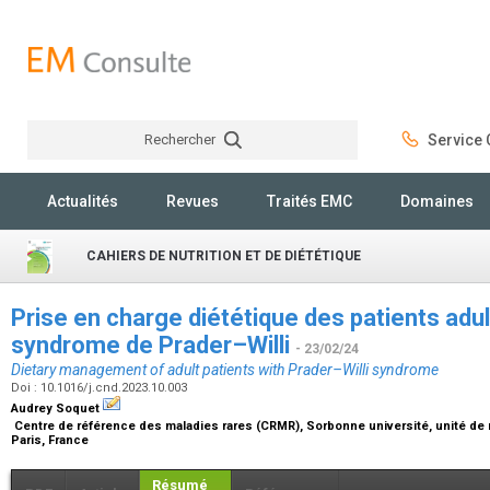
Rechercher
Service C
Rechercher
Actualités
Revues
Traités EMC
Domaines
CAHIERS DE NUTRITION ET DE DIÉTÉTIQUE
Prise en charge diététique des patients adul
syndrome de Prader–Willi
- 23/02/24
Dietary management of adult patients with Prader–Willi syndrome
Doi : 10.1016/j.cnd.2023.10.003
Audrey Soquet
Centre de référence des maladies rares (CRMR), Sorbonne université, unité de nut
Paris, France
Résumé