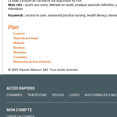
Le texte complet de cet article est disponible en PDF.
Mots clés :
accès aux soins, littératie en santé, pratique avancée infirmière,
infirmières
Keywords :
access to care, advanced practice nursing, health literacy, menta
Plan
Contexte
Objectifs de l’étude
Méthode
Résultats
Discussion
Conclusion
Déclaration de liens d’intérêts
© 2023 Elsevier Masson SAS. Tous droits réservés.
ACCÈS RAPIDES
DOMAINES
TRAITÉS EMC
REVUES
LIVRES
NOS FORMULES D'AB
MON COMPTE
CRÉER UN COMPTE