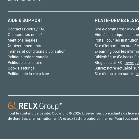
AIDE & SUPPORT
PLATEFORMES ELSE
Contactez-nous / FAQ
Site e-commerce :
www.el
Qui sommes-nous ?
Aide à la pratique clinique
Mentions légales
Portail pour les institution
© - Avertissements
Site d'information sur l'E
Termes et conditions d'utilisation
E-learning pour les infirmi
Politique rédactionnelle
Bibliothèque d'e-books Els
Politique publicitaire
Blog special IFSI :
www.gen
Cookie settings
Suivez notre actualité sur
Politique de la vie privée
Site d'emploi en santé :
e
Tout le contenu de ce site: Copyright © 2026 Elsevier, ses concédants de licence e
de données, a la formation en IA et aux technologies similaires. Pour tout con