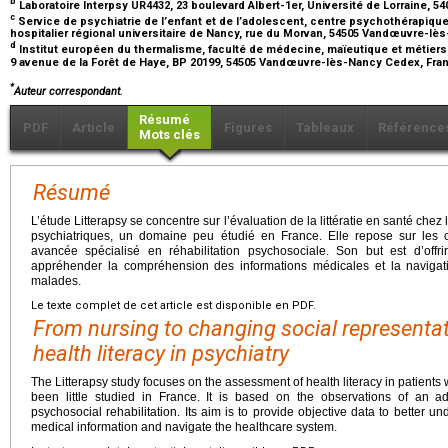
b
Laboratoire Interpsy UR4432, 23 boulevard Albert-1er, Université de Lorraine, 
c
Service de psychiatrie de l’enfant et de l’adolescent, centre psychothérapique
hospitalier régional universitaire de Nancy, rue du Morvan, 54505 Vandœuvre-l
d
Institut européen du thermalisme, faculté de médecine, maïeutique et métiers
9 avenue de la Forêt de Haye, BP 20199, 54505 Vandœuvre-lès-Nancy Cedex, Fr
*
Auteur correspondant.
Résumé
PDF
Article
Figures
Tableaux
Référence
Mots clés
Résumé
L’étude Litterapsy se concentre sur l’évaluation de la littératie en santé chez
psychiatriques, un domaine peu étudié en France. Elle repose sur les o
avancée spécialisé en réhabilitation psychosociale. Son but est d’off
appréhender la compréhension des informations médicales et la naviga
malades.
Le texte complet de cet article est disponible en PDF.
From nursing to changing social representat
health literacy in psychiatry
The Litterapsy study focuses on the assessment of health literacy in patients wi
been little studied in France. It is based on the observations of an a
psychosocial rehabilitation. Its aim is to provide objective data to better 
medical information and navigate the healthcare system.