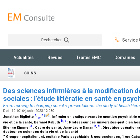
Rechercher
Service C
Rechercher
Actualités
Revues
Traités EMC
Domaines
SOINS
Des sciences infirmières à la modification 
sociales : l’étude littératie en santé en psyc
From nursing to changing social representations: the study of health litera
Doi : 10.1016/j.soin.2023.12.030
a
,
b
Jonathan Biglietto
⁎
,
:
Infirmier en pratique avancée mention psychiatrie 
b
,
c
vie et de la santé
, Bernard Kabuth
:
Professeur des universités-praticien hosp
a
b
,
d
Étienne Kimmel
:
Cadre de santé
, Jane-Laure Danan
:
Directrice opérationne
docteur en sciences de la vie et de la santé
a
Groupe hospitalier universitaire Paris psychiatrie & neurosciences, 1 rue Caba