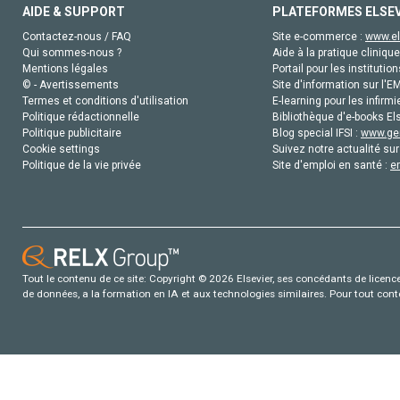
AIDE & SUPPORT
PLATEFORMES ELSE
Contactez-nous / FAQ
Site e-commerce :
www.el
Qui sommes-nous ?
Aide à la pratique clinique
Mentions légales
Portail pour les institution
© - Avertissements
Site d'information sur l'E
Termes et conditions d'utilisation
E-learning pour les infirmi
Politique rédactionnelle
Bibliothèque d'e-books Els
Politique publicitaire
Blog special IFSI :
www.gen
Cookie settings
Suivez notre actualité sur
Politique de la vie privée
Site d'emploi en santé :
e
Tout le contenu de ce site: Copyright © 2026 Elsevier, ses concédants de licence e
de données, a la formation en IA et aux technologies similaires. Pour tout con