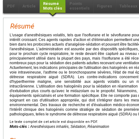
Résumé
Points
PDF
Article
Figures
Tableaux
Mots clés
essentiels
Résumé
L'usage d'anesthésiques volatils, tels que l'isoflurane et le sévoflurane po
intérêt croissant. Ces agents rapides d'action et d'élimination permettent un
bien dans les protocoles actuels d'analgésie-sédation et pouvant être facilité
l'anesthésique. L'administration est assurée par des dispositifs spécifique
pour le prochain cycle respiratoire, le reste devant être capturé au nivea
principalement utilisé dans la plupart des pays, mais l'isoflurane a été r
nombreux pays pour la sédation des patients adultes recevant une ventilatio
Actuellement, les indications principales de l'utilisation des halogénés en ré
voie intraveineuse, l'asthme ou le bronchospasme sévères, l'état de mal ép
détresse respiratoire aiguë (SDRA). Les contre-indications concernen
d'hyperthermie maligne, une sensibilité aux agents volatils ou un 
intracrânienne. L'utilisation des halogénés pour la sédation en réanimation
d'extubation plus courts qu'avec le midazolam ou le propofol. Néanmoins, c
équipements spécialisés et une formation spécifique. Elle ne comporte pas 
soignant en cas d'utilisation appropriée, qui doit s'intégrer dans les mes
environnemental. Des travaux de recherche et d'évaluation médico-économ
l'intérêt clinique des halogénés comme stratégie de sédation de première
pathologiques, telles le syndrome de détresse respiratoire aiguë (SDRA) ou l
Le texte complet de cet article est disponible en PDF.
Mots-clés :
Anesthésiques inhalés, Sédation, Réanimation