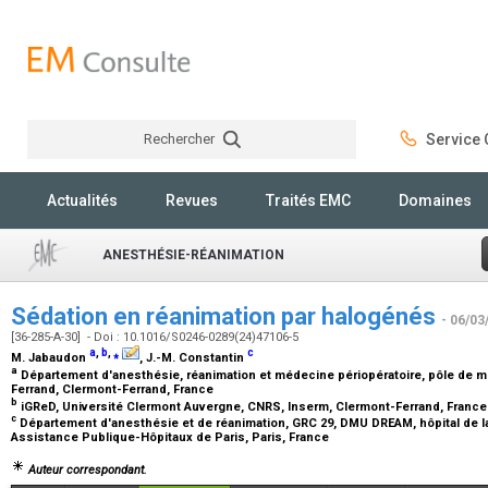
Rechercher
Service C
Rechercher
Actualités
Revues
Traités EMC
Domaines
ANESTHÉSIE-RÉANIMATION
Sédation en réanimation par halogénés
- 06/03
[36-285-A-30] - Doi : 10.1016/S0246-0289(24)47106-5
a
,
b
,
⁎
c
M. Jabaudon
, J.-M. Constantin
a
Département d'anesthésie, réanimation et médecine périopératoire, pôle de m
Ferrand, Clermont-Ferrand, France
b
iGReD, Université Clermont Auvergne, CNRS, Inserm, Clermont-Ferrand, Franc
c
Département d'anesthésie et de réanimation, GRC 29, DMU DREAM, hôpital de la 
Assistance Publique-Hôpitaux de Paris, Paris, France
Auteur correspondant.