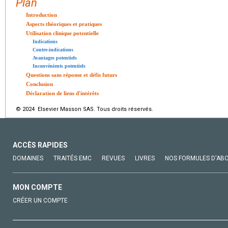
Plan
Introduction
Aspects théoriques et pratiques
Utilisation clinique potentielle
Indications
Contre-indications
Avantages potentiels
Inconvénients potentiels
Questions sans réponse et défis futurs
Conclusion
Déclaration de liens d'intérêts
© 2024 Elsevier Masson SAS. Tous droits réservés.
ACCÈS RAPIDES
DOMAINES
TRAITÉS EMC
REVUES
LIVRES
NOS FORMULES D'AB
MON COMPTE
CRÉER UN COMPTE