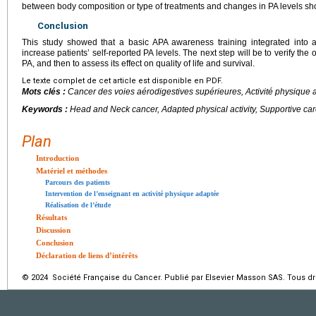
between body composition or type of treatments and changes in PA levels sho
Conclusion
This study showed that a basic APA awareness training integrated into 
increase patients’ self-reported PA levels. The next step will be to verify the o
PA, and then to assess its effect on quality of life and survival.
Le texte complet de cet article est disponible en PDF.
Mots clés :
Cancer des voies aérodigestives supérieures, Activité physique
Keywords :
Head and Neck cancer, Adapted physical activity, Supportive car
Plan
Introduction
Matériel et méthodes
Parcours des patients
Intervention de l’enseignant en activité physique adaptée
Réalisation de l’étude
Résultats
Discussion
Conclusion
Déclaration de liens d’intérêts
© 2024 Société Française du Cancer. Publié par Elsevier Masson SAS. Tous dro