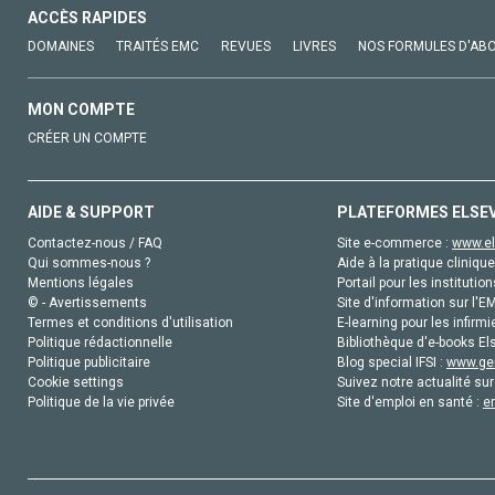
ACCÈS RAPIDES
DOMAINES
TRAITÉS EMC
REVUES
LIVRES
NOS FORMULES D'AB
MON COMPTE
CRÉER UN COMPTE
AIDE & SUPPORT
PLATEFORMES ELSE
Contactez-nous / FAQ
Site e-commerce :
www.el
Qui sommes-nous ?
Aide à la pratique clinique
Mentions légales
Portail pour les institution
© - Avertissements
Site d'information sur l'E
Termes et conditions d'utilisation
E-learning pour les infirmi
Politique rédactionnelle
Bibliothèque d'e-books Els
Politique publicitaire
Blog special IFSI :
www.gen
Cookie settings
Suivez notre actualité sur
Politique de la vie privée
Site d'emploi en santé :
e