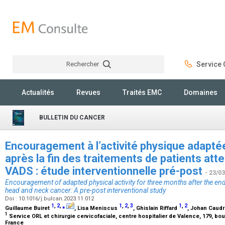
Rechercher
Service C
Rechercher
Actualités
Revues
Traités EMC
Domaines
BULLETIN DU CANCER
Encouragement à l’activité physique adapté
après la fin des traitements de patients att
VADS : étude interventionnelle pré-post
- 23/0
Encouragement of adapted physical activity for three months after the end 
head and neck cancer: A pre-post interventional study
Doi : 10.1016/j.bulcan.2023.11.012
1
,
2
,
⁎
1
,
2
,
3
1
,
2
Guillaume Buiret
, Lisa Meniscus
, Ghislain Riffard
, Johan Caudr
1
Service ORL et chirurgie cervicofaciale, centre hospitalier de Valence, 179, bo
France