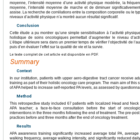
moyenne, l’intensité moyenne d’une activité physique modérée, la fré
moyenne, l’intensité moyenne de marche et de diminuer significativemen
assise. La recherche de corrélations entre la composition corporelle ou le typ
niveaux d’activité physique n’a montré aucun résultat significatif.
Conclusion
Cette étude a pu montrer qu’une simple sensibilisation à l’activité phys
holistique de soins oncologiques permettait d’augmenter le niveau d’acti
L’étape ultérieure sera dans un premier temps de vérifier l’objectivité de l’
puis d’en évaluer l’effet sur la qualité de vie et la survie.
Le texte complet de cet article est disponible en PDF.
Summary
Context
In our institution, patients with upper aero-digestive tract cancer receive 
training as part of their holistic oncology care program. The main aim of this
of APA helped to increase self-reported PA levels, as assessed by questionnai
Method
This retrospective study included 67 patients with localized Head and Neck 
APA teacher; a face-to-face consultation before the start of oncologi
interventions in the three months following the end of treatment. The pre-pos
practices before and three months after the end of oncology treatment.
Results
APA awareness training significantly increased average total PA, average
walking frequency, average walking intensity, and significantly reduced daily 