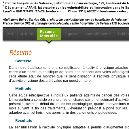
2
Centre hospitalier de Valence, plateforme de cancérologie, 179, boulevard du 
3
Département APA-S, laboratoire sur les vulnérabilités et l’innovation dans le Sp
Lyon1 – UFR STAPS, 27–29, boulevard du 11 nov 1918, 69622 Villeurbanne cedex,
⁎
Guillaume Buiret, Service ORL et chirurgie cervicofaciale, centre hospitalier de Valence
France.Service ORL et chirurgie cervicofaciale, centre hospitalier de Valence179, boul
Résumé
PDF
Article
Figures
Compléments
Table
Mots clés
Résumé
Contexte
Dans notre établissement, une sensibilisation à l’activité physique adaptée
cadre d’un parcours holistique de soins des cancers des voies aérodigestiv
cette étude était de montrer que la sensibilisation à l’activité physiqu
d’activité physique déclaré évalué par questionnaire.
Méthode
Cette étude rétrospective a inclus 67 patients atteints de cancer des voie
L’intervention a consisté en une prise en charge par un enseignant d’activit
présentiel avant le début du traitement oncologique, quatre interventions 
mois suivant la fin des traitements. L’évaluation pré-post a porté sur les
adaptée avant et trois mois après la fin des traitements oncologiques.
Résultats
La sensibilisation à l’activité physique adaptée a permis d’augmenter sign