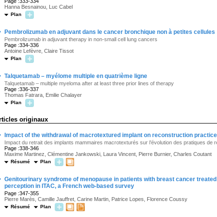
Page :333-334
Hanna Besnainou, Luc Cabel
Plan
·
Pembrolizumab en adjuvant dans le cancer bronchique non à petites cellules
Pembrolizumab in adjuvant therapy in non-small cell lung cancers
Page :334-336
Antoine Lefèvre, Claire Tissot
Plan
·
Talquetamab – myélome multiple en quatrième ligne
Talquetamab – multiple myeloma after at least three prior lines of therapy
Page :336-337
Thomas Fatrara, Emilie Chalayer
Plan
rticles originaux
·
Impact of the withdrawal of macrotextured implant on reconstruction practic
Impact du retrait des implants mammaires macrotexturés sur l’évolution des pratiques de
Page :338-346
Maxime Martinez, Clémentine Jankowski, Laura Vincent, Pierre Burnier, Charles Coutant
Résumé
Plan
·
Genitourinary syndrome of menopause in patients with breast cancer treat
perception in ITAC, a French web-based survey
Page :347-355
Pierre Marès, Camille Jauffret, Carine Martin, Patrice Lopes, Florence Coussy
Résumé
Plan