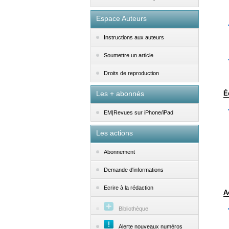
Espace Auteurs
Instructions aux auteurs
Soumettre un article
Droits de reproduction
Les + abonnés
É
EM|Revues sur iPhone/iPad
Les actions
Abonnement
Demande d'informations
Ecrire à la rédaction
A
Bibliothèque
Alerte nouveaux numéros