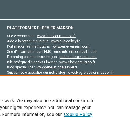
PLATEFORMES ELSEVIER MASSON
Site e-commerce :
www.elsevier-masson.fr
Aide à la pratique clinique :
www.clinicalkey.fr
Portail pour les institutions :
www.em-premium.com
Site d'information sur l'EMC :
emc-info.em-consulte.com
E-learning pour les infirmier(e)s :
pratique-infirmiere.com
Bibliothèque d'e-books Elsevier :
www.elsevierelibrary.fr
Blog special IFSI :
www.generationelsevier.fr
Suivez notre actualité sur notre blog :
www.blog-elsevier-masson.fr
Site d'emploi en santé :
emploisante.com
te work. We may also use additional cookies to
 your digital experience. You can manage your
. For more information, see our
Cookie Policy
vier, ses concédants de licence et ses contributeurs. Tout les droits sont réservés, y 
ogies similaires. Pour tout contenu en libre accès, les conditions de licence Creati