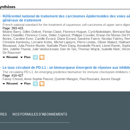
ynthèses
·
Référentiel national de traitement des carcinomes épidermoïdes des voies a
généraux de traitement
French national standard for the treatment of squamous cell carcinoma of upper aero-digest
Page :393-415
Béatrix Barry, Gilles Dolivet, Florian Clatot, Florence Huguet, Cyril Abdeddaim, Bertrand Bau
Anne Chatellier, Florence Coste, Didier Cupissol, Philippe Cuvelier, Erwan De Mones Del P
Bories, Caroline Even, Camille Evrard, Diane Evrard, Sandrine Faivre, Nicolas Fakhry, Ren
Christine Kaminsky, Lorraine Krebs, Michel Lapeyre, Pierre Lindas, Olivier Malard, Haitha
Mouawad, Julia Pestre-Munier, Nathalie Pham Dang, Annabelle Picard, Lionel Ramin, Sophie
Sire, Juliette Thariat, Julie Vanbockstael, Dan Vo Tan, Thomas Wojcik, Isabelle Klein, V
De Raucourt
Résumé
Plan
·
Le taux circulant de PD-L1 : un biomarqueur émergent de réponse aux inhibi
The circulating PD-L1: An emerging predictive biomarker for immune checkpoint inhibitors
Page :416-427
Fanny Chovet, Anne-Sophie Passot, Quentin Mangon, Paul Rouzaire, Aurore Dougé
Résumé
Plan
VRES
NOS FORMULES D'ABONNEMENTS