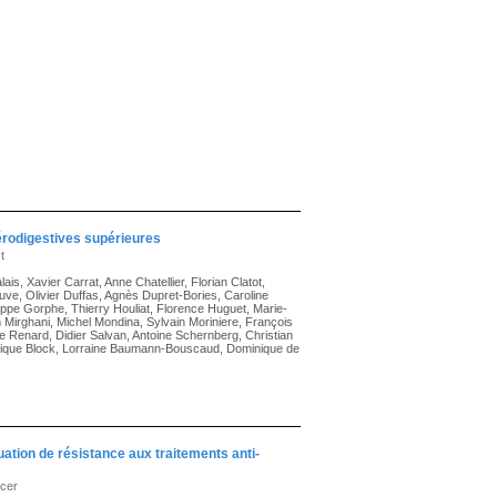
érodigestives supérieures
t
ais, Xavier Carrat, Anne Chatellier, Florian Clatot,
uve, Olivier Duffas, Agnès Dupret-Bories, Caroline
ippe Gorphe, Thierry Houliat, Florence Huguet, Marie-
m Mirghani, Michel Mondina, Sylvain Moriniere, François
 Renard, Didier Salvan, Antoine Schernberg, Christian
éronique Block, Lorraine Baumann-Bouscaud, Dominique de
tion de résistance aux traitements anti-
ncer