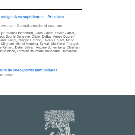
érodigestives supérieures – Principes
ive tract – General principles of treatment
jat, Nicolas Blanchard, Gilles Calais, Xavier Carrat,
ujol, Sophie Deneuve, Olivier Duffas, Agnès Dupret-
aud Garrel, Philippe Gorphe, Thierry Houliat, Marie-
m Mirghani, Michel Mondina, Sylvain Moriniere, François
 Renard, Didier Salvan, Antoine Schernberg, Christian
éronique Block, Lorraine Baumann-Bouscaud, Dominique
teurs de
checkpoints
immunitaires
 response