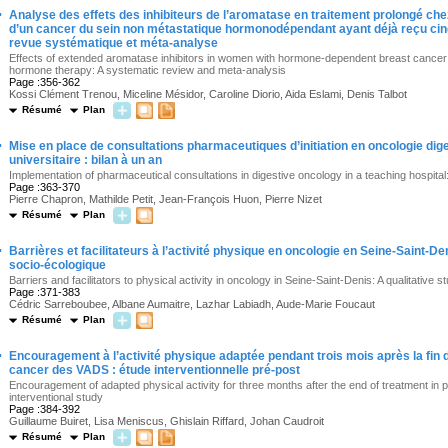
·
Analyse des effets des inhibiteurs de l’aromatase en traitement prolongé c
d’un cancer du sein non métastatique hormonodépendant ayant déjà reçu cin
revue systématique et méta-analyse
Effects of extended aromatase inhibitors in women with hormone-dependent breast cancer 
hormone therapy: A systematic review and meta-analysis
Page :356-362
Kossi Clément Trenou, Miceline Mésidor, Caroline Diorio, Aida Eslami, Denis Talbot
Résumé
Plan
·
Mise en place de consultations pharmaceutiques d’initiation en oncologie dig
universitaire : bilan à un an
Implementation of pharmaceutical consultations in digestive oncology in a teaching hospit
Page :363-370
Pierre Chapron, Mathilde Petit, Jean-François Huon, Pierre Nizet
Résumé
Plan
·
Barrières et facilitateurs à l’activité physique en oncologie en Seine-Saint-De
socio-écologique
Barriers and facilitators to physical activity in oncology in Seine-Saint-Denis: A qualitative
Page :371-383
Cédric Sarreboubee, Albane Aumaitre, Lazhar Labiadh, Aude-Marie Foucaut
Résumé
Plan
·
Encouragement à l’activité physique adaptée pendant trois mois après la fin d
cancer des VADS : étude interventionnelle pré-post
Encouragement of adapted physical activity for three months after the end of treatment in 
interventional study
Page :384-392
Guillaume Buiret, Lisa Meniscus, Ghislain Riffard, Johan Caudroit
Résumé
Plan