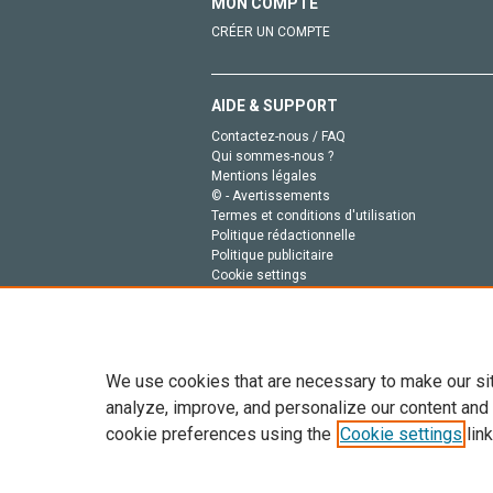
MON COMPTE
CRÉER UN COMPTE
AIDE & SUPPORT
Contactez-nous / FAQ
Qui sommes-nous ?
Mentions légales
© - Avertissements
Termes et conditions d'utilisation
Politique rédactionnelle
Politique publicitaire
Cookie settings
Politique de la vie privée
We use cookies that are necessary to make our si
analyze, improve, and personalize our content and
cookie preferences using the
Cookie settings
link
Tout le contenu de ce site: Copyright © 2026 Else
de données, a la formation en IA et aux technol