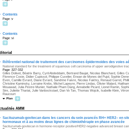
·
Contents
Page :v
·
Contents
Page :vi
ditorial
·
Référentiel national de traitement des carcinomes épidermoïdes des voies a
National standard for the treatment of squamous cell carcinoma of upper aerodigestive trac
Page :327-332
Gilles Dolivet, Béatrix Barry, Cyril Abdeddaim, Bertrand Baujat, Nicolas Blanchard, Gilles Cal
Florence Coste, Didier Cupissol, Philippe Cuvelier, Erwan de Mones del Pujol, Sophie Dene
Even, Camille Evrard, Diane Evrard, Sandrine Faivre, Nicolas Fakhry, Renaud Garrel, Phill
Christine Kaminsky, Lorraine Krebs, Michel Lapeyre, Pierre Lindas, Olivier Malard, Haitha
Mouawad, Julia Pestre-Munier, Nathalie Pham Dang, Annabelle Picard, Lionel Ramin, Sophie
Sire, Juliette Thariat, Julie Vanbockstael, Dan Vo Tan, Thomas Wojcik, Isabelle Klein, V
Raucourt
Plan
ctualités AMM
·
Sacituzumab-govitecan dans les cancers du sein avancés RH+ HER2– en situa
hormonaux et à au moins deux lignes de chimiothérapie en phase avancée
Sacituzumab-govitecan in hormone-receptor positive/HER2-negative advanced breast ca