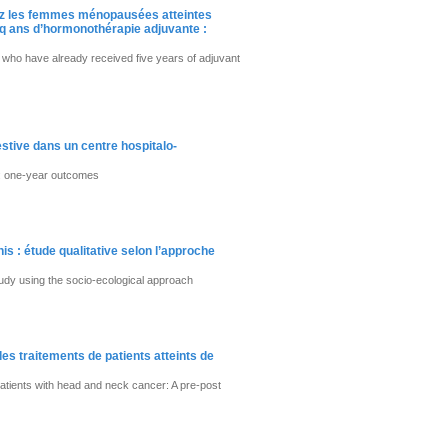
hez les femmes ménopausées atteintes
q ans d’hormonothérapie adjuvante :
who have already received five years of adjuvant
estive dans un centre hospitalo-
al: one-year outcomes
nis : étude qualitative selon l’approche
 study using the socio-ecological approach
es traitements de patients atteints de
patients with head and neck cancer: A pre-post