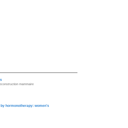
es
 reconstruction mammaire
ed by hormonotherapy: women's