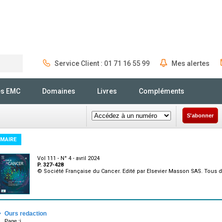
Service Client : 01 71 16 55 99
Mes alertes
Rechercher
és EMC
Domaines
Livres
Compléments
S'abonner
MAIRE
Vol 111 - N° 4 - avril 2024
P. 327-428
© Société Française du Cancer. Edité par Elsevier Masson SAS. Tous d
·
Ours redaction
Page :i