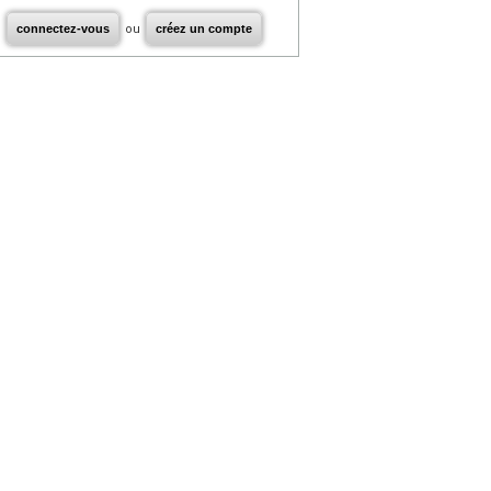
connectez-vous
ou
créez un compte