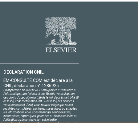
DÉCLARATION CNIL
EM-CONSULTE.COM est déclaré à la
CNIL, déclaration n° 1286925.
En application de la loi nº78-17 du 6 janvier 1978 relative à
l'informatique, aux fichiers et aux libertés, vous disposez
des droits d'opposition (art.26 de la loi), d'accès (art.34 à 38
de la loi), et de rectification (art.36 de la loi) des données
vous concernant. Ainsi, vous pouvez exiger que soient
rectifiées, complétées, clarifiées, mises à jour ou effacées
les informations vous concernant qui sont inexactes,
incomplètes, équivoques, périmées ou dont la collecte ou
l'utilisation ou la conservation est interdite.
Les informations personnelles concernant les visiteurs de
notre site, y compris leur identité, sont confidentielles.
Le responsable du site s'engage sur l'honneur à respecter
les conditions légales de confidentialité applicables en