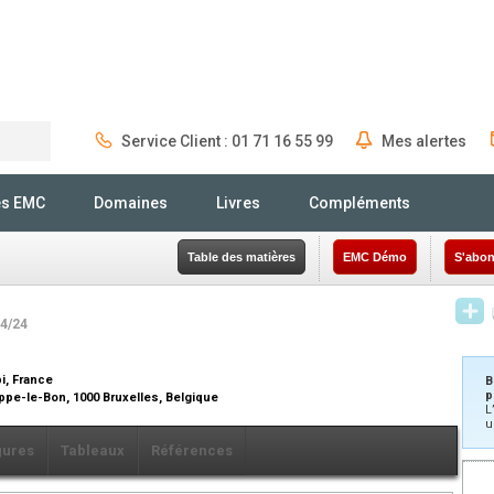
Service Client : 01 71 16 55 99
Mes alertes
Rechercher
és EMC
Domaines
Livres
Compléments
Table des matières
EMC Démo
S'abon
04/24
bi, France
B
p
ppe-le-Bon, 1000 Bruxelles, Belgique
L
u
gures
Tableaux
Références