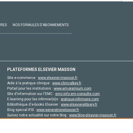
VRES
NOS FORMULES D'ABONNEMENTS
PLATEFORMES ELSEVIER MASSON
Site e-commerce :
www.elsevier-masson.fr
Aide à la pratique clinique :
www.clinicalkey.fr
Portail pour les institutions :
www.em-premium.com
Site d'information sur l'EMC :
emc-info.em-consulte.com
E-learning pour les infirmier(e)s :
pratique-infirmiere.com
Bibliothèque d'e-books Elsevier :
www.elsevierelibrary.fr
Blog special IFSI :
www.generationelsevier.fr
Suivez notre actualité sur notre blog :
www.blog-elsevier-masson.fr
Site d'emploi en santé :
emploisante.com