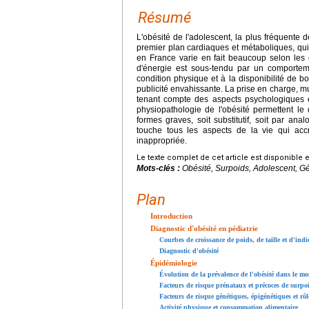
Résumé
L'obésité de l'adolescent, la plus fréquente 
premier plan cardiaques et métaboliques, qui
en France varie en fait beaucoup selon les
d'énergie est sous-tendu par un comporteme
condition physique et à la disponibilité de bo
publicité envahissante. La prise en charge, mul
tenant compte des aspects psychologiques 
physiopathologie de l'obésité permettent l
formes graves, soit substitutif, soit par an
touche tous les aspects de la vie qui acc
inappropriée.
Le texte complet de cet article est disponible 
Mots-clés :
Obésité, Surpoids, Adolescent, G
Plan
Introduction
Diagnostic d'obésité en pédiatrie
Courbes de croissance de poids, de taille et d'indi
Diagnostic d'obésité
Épidémiologie
Évolution de la prévalence de l'obésité dans le m
Facteurs de risque prénataux et précoces de surpoi
Facteurs de risque génétiques, épigénétiques et rô
Activité physique et consommation alimentaire