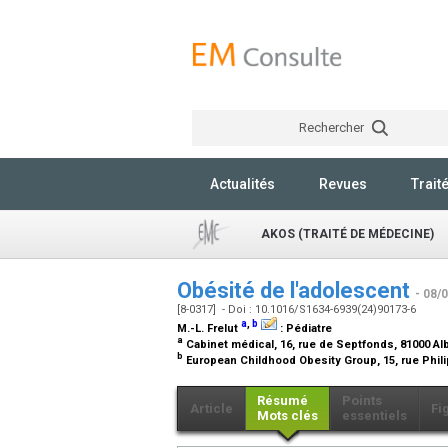
Rechercher
Actualités
Revues
Trait
AKOS (TRAITÉ DE MÉDECINE)
Obésité de l'adolescent
- 08/
[8-0317] - Doi : 10.1016/S1634-6939(24)90173-6
a
,
b
M.-L. Frelut
:
Pédiatre
a
Cabinet médical, 16, rue de Septfonds, 81000 Al
b
European Childhood Obesity Group, 15, rue Phili
Résumé
Points
Article
Fi
Mots clés
essentiels