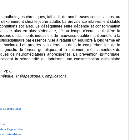
des pathologies chroniques, fait le lit de nombreuses complications, au
 s'exprimeront chez le jeune adulte. La prévalence relativement stable
 conditions sociales. Le déséquilibre entre dépense et consommation
nt de plus en plus sédentaire, lié au temps d'écran, qui altère la
issons et d'aliments industriels de mauvaise qualité nutritionnelle à la
tidisciplinaire par essence, vise à rétablir un équilibre à long terme en
et sociaux. Les progrès considérables dans la compréhension de la
e diagnostic de formes génétiques et le traitement médicamenteux de
alogues de neuromédiateurs anorexigènes. La prévention, primordiale,
roissent la sédentarité ou induisent une consommation alimentaire
en PDF.
énétique, Thérapeutique, Complications
ce de corpulence
onde
ds à l'âge adulte
le du microbiote