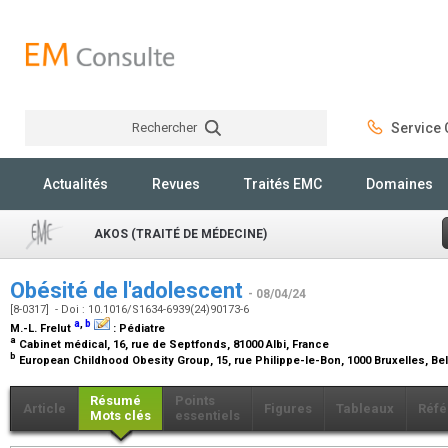
Rechercher
Service C
Rechercher
Actualités
Revues
Traités EMC
Domaines
AKOS (TRAITÉ DE MÉDECINE)
Obésité de l'adolescent
- 08/04/24
[8-0317] - Doi : 10.1016/S1634-6939(24)90173-6
a
,
b
M.-L. Frelut
:
Pédiatre
a
Cabinet médical, 16, rue de Septfonds, 81000 Albi, France
b
European Childhood Obesity Group, 15, rue Philippe-le-Bon, 1000 Bruxelles, B
Résumé
Points
Article
Figures
Tableaux
Réfé
Mots clés
essentiels