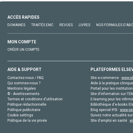
ACCÈS RAPIDES
DOMAINES
TRAITÉS EMC
REVUES
LIVRES
NOS FORMULES D'AB
MON COMPTE
CRÉER UN COMPTE
AIDE & SUPPORT
PLATEFORMES ELSE
Contactez-nous / FAQ
Site e-commerce :
www.el
Qui sommes-nous ?
Aide à la pratique clinique
Mentions légales
Portail pour les institution
© - Avertissements
Site d'information sur l'E
Termes et conditions d'utilisation
E-learning pour les infirmi
Politique rédactionnelle
Bibliothèque d'e-books Els
Politique publicitaire
Blog special IFSI :
www.gen
Cookie settings
Suivez notre actualité sur
Politique de la vie privée
Site d'emploi en santé :
e