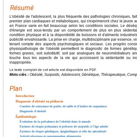
Résumé
L'obésité de l'adolescent, la plus fréquente des pathologies chroniques, fai
premier plan cardiaques et métaboliques, qui s'exprimeront chez le jeune a
en France varie en fait beaucoup selon les conditions sociales. Le désé
d'énergie est sous-tendu par un comportement de plus en plus sédentair
condition physique et à la disponibilité de boissons et d'aliments industriel
publicité envahissante. La prise en charge, multidisciplinaire par essence, vi
tenant compte des aspects psychologiques et sociaux. Les progrès cons
physiopathologie de l'obésité permettent le diagnostic de formes généti
formes graves, soit substitutif, soit par analogues de neuromédiateurs an
touche tous les aspects de la vie qui accroissent la sédentarité ou i
inappropriée.
Le texte complet de cet article est disponible en PDF.
Mots-clés :
Obésité, Surpoids, Adolescent, Génétique, Thérapeutique, Comp
Plan
Introduction
Diagnostic d'obésité en pédiatrie
Courbes de croissance de poids, de taille et d'indice de corpulence
Diagnostic d'obésité
Épidémiologie
Évolution de la prévalence de l'obésité dans le monde
Facteurs de risque prénataux et précoces de surpoids à l'âge adulte
Facteurs de risque génétiques, épigénétiques et rôle du microbiote
Activité physique et consommation alimentaire