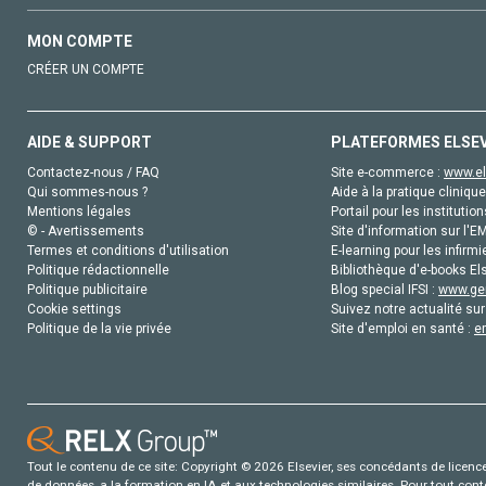
MON COMPTE
CRÉER UN COMPTE
AIDE & SUPPORT
PLATEFORMES ELSE
Contactez-nous / FAQ
Site e-commerce :
www.el
Qui sommes-nous ?
Aide à la pratique clinique
Mentions légales
Portail pour les institution
© - Avertissements
Site d'information sur l'E
Termes et conditions d'utilisation
E-learning pour les infirmi
Politique rédactionnelle
Bibliothèque d'e-books Els
Politique publicitaire
Blog special IFSI :
www.gen
Cookie settings
Suivez notre actualité sur
Politique de la vie privée
Site d'emploi en santé :
e
Tout le contenu de ce site: Copyright © 2026 Elsevier, ses concédants de licence e
de données, a la formation en IA et aux technologies similaires. Pour tout con