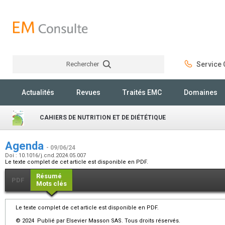
Rechercher
Service C
Rechercher
Actualités
Revues
Traités EMC
Domaines
CAHIERS DE NUTRITION ET DE DIÉTÉTIQUE
Agenda
- 09/06/24
Doi : 10.1016/j.cnd.2024.05.007
Le texte complet de cet article est disponible en PDF.
Résumé
PDF
Mots clés
Le texte complet de cet article est disponible en PDF.
© 2024 Publié par Elsevier Masson SAS. Tous droits réservés.