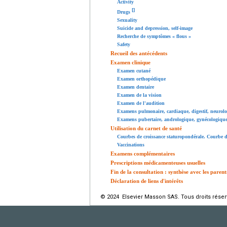
Activity
[
]
Drugs
Sexuality
Suicide and depression, self-image
Recherche de symptômes « flous »
Safety
Recueil des antécédents
Examen clinique
Examen cutané
Examen orthopédique
Examen dentaire
Examen de la vision
Examen de l'audition
Examens pulmonaire, cardiaque, digestif, neurol
Examens pubertaire, andrologique, gynécologiqu
Utilisation du carnet de santé
Courbes de croissance staturopondérale. Courbe d
Vaccinations
Examens complémentaires
Prescriptions médicamenteuses usuelles
Fin de la consultation : synthèse avec les paren
Déclaration de liens d'intérêts
© 2024 Elsevier Masson SAS. Tous droits réser