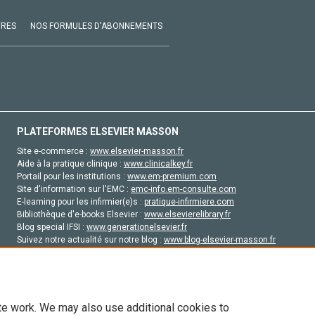
VRES
NOS FORMULES D'ABONNEMENTS
PLATEFORMES ELSEVIER MASSON
Site e-commerce :
www.elsevier-masson.fr
Aide à la pratique clinique :
www.clinicalkey.fr
Portail pour les institutions :
www.em-premium.com
Site d'information sur l'EMC :
emc-info.em-consulte.com
E-learning pour les infirmier(e)s :
pratique-infirmiere.com
Bibliothèque d'e-books Elsevier :
www.elsevierelibrary.fr
Blog special IFSI :
www.generationelsevier.fr
Suivez notre actualité sur notre blog :
www.blog-elsevier-masson.fr
Site d'emploi en santé :
emploisante.com
te work. We may also use additional cookies to