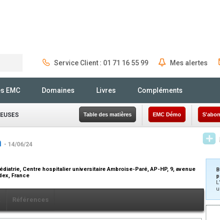
Service Client : 01 71 16 55 99
Mes alertes
Rechercher
és EMC
Domaines
Livres
Compléments
IEUSES
Table des matières
EMC Démo
S'abon
n
- 14/06/24
iatrie, Centre hospitalier universitaire Ambroise-Paré, AP-HP, 9, avenue
B
dex, France
p
L
u
x
Références