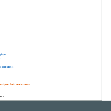
ogique
e
e corpulence
ts et prochain rendez-vous
vés.