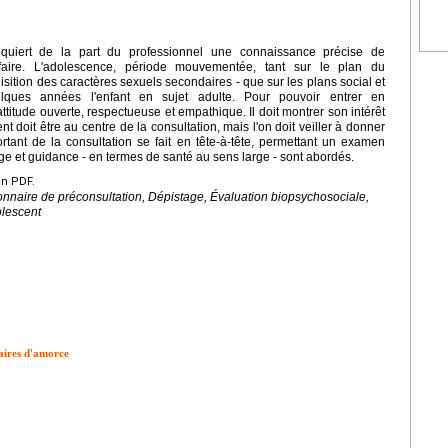
equiert de la part du professionnel une connaissance précise de
faire. L'adolescence, période mouvementée, tant sur le plan du
ition des caractères sexuels secondaires - que sur les plans social et
elques années l'enfant en sujet adulte. Pour pouvoir entrer en
titude ouverte, respectueuse et empathique. Il doit montrer son intérêt
nt doit être au centre de la consultation, mais l'on doit veiller à donner
tant de la consultation se fait en tête-à-tête, permettant un examen
age et guidance - en termes de santé au sens large - sont abordés.
en PDF.
onnaire de préconsultation, Dépistage, Évaluation biopsychosociale,
olescent
aires d'amorce