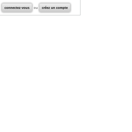
connectez-vous
ou
créez un compte