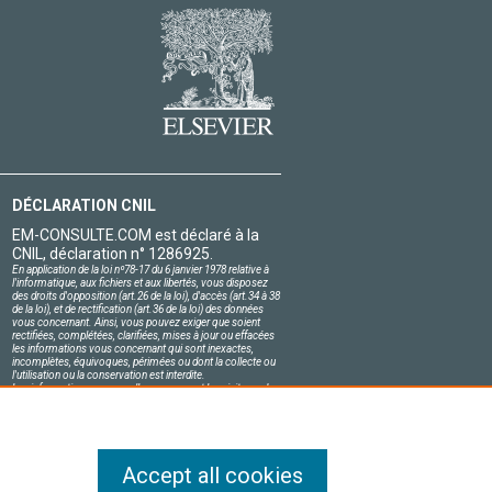
DÉCLARATION CNIL
EM-CONSULTE.COM est déclaré à la
CNIL, déclaration n° 1286925.
En application de la loi nº78-17 du 6 janvier 1978 relative à
l'informatique, aux fichiers et aux libertés, vous disposez
des droits d'opposition (art.26 de la loi), d'accès (art.34 à 38
de la loi), et de rectification (art.36 de la loi) des données
vous concernant. Ainsi, vous pouvez exiger que soient
rectifiées, complétées, clarifiées, mises à jour ou effacées
les informations vous concernant qui sont inexactes,
incomplètes, équivoques, périmées ou dont la collecte ou
l'utilisation ou la conservation est interdite.
Les informations personnelles concernant les visiteurs de
notre site, y compris leur identité, sont confidentielles.
Le responsable du site s'engage sur l'honneur à respecter
les conditions légales de confidentialité applicables en
France et à ne pas divulguer ces informations à des tiers.
Accept all cookies