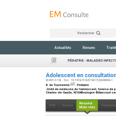
Rechercher
Actualités
Revues
Trait
PÉDIATRIE - MALADIES INFECT
Adolescent en consultatio
[4-001-C-15] - Doi : 10.1016/S1637-5017(24)48456-1
R. de Tournemire
:
Pédiatre
Unité de médecine de l'adolescent, Service de péd
Charles-de-Gaulle, 92104Boulogne-Billancourt ce
Résumé
PDF
Article
Tableau
Mots clés