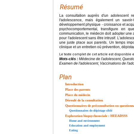
Résumé
La consultation auprès d'un adolescent r
l'adolescence, mais également un savoir-
développement physique - croissance et acquis
psychocomportemental, transfigure en qu
communication, le médecin doit adopter une at
pour l'adolescent sans être intrusif. L'adolesce
une juste place aux parents. Un temps impor
clinique et un entretien où prévention, dépist
Le texte complet de cet article est disponible 
Mots-clés :
Médecine de l'adolescent, Questi
Examen de l'adolescent, Vaccinations de l'ad
Plan
Introduction
Place des parents
Place du médecin
Déroulé de la consultation
Questionnaires de préconsultation ou questionn
Questionnaires de dépistage ciblé
Exploration biopsychosociale : HEEADSSS
Home and environment
Education and employment
Eating