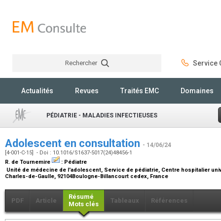
Rechercher
Service C
Rechercher
Actualités
Revues
Traités EMC
Domaines
PÉDIATRIE - MALADIES INFECTIEUSES
Adolescent en consultation
- 14/06/24
[4-001-C-15] - Doi : 10.1016/S1637-5017(24)48456-1
R. de Tournemire
:
Pédiatre
Unité de médecine de l'adolescent, Service de pédiatrie, Centre hospitalier uni
Charles-de-Gaulle, 92104Boulogne-Billancourt cedex, France
Résumé
PDF
Article
Tableaux
Références
Mots clés