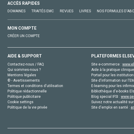
ACCÈS RAPIDES
DOMAINES
TRAITÉS EMC
REVUES
LIVRES
NOS FORMULES D'AB
MON COMPTE
CRÉER UN COMPTE
AIDE & SUPPORT
PLATEFORMES ELSE
Contactez-nous / FAQ
Site e-commerce :
www.el
Qui sommes-nous ?
Aide à la pratique clinique
Mentions légales
Portail pour les institution
© - Avertissements
Site d'information sur l'E
Termes et conditions d'utilisation
E-learning pour les infirmi
Politique rédactionnelle
Bibliothèque d'e-books Els
Politique publicitaire
Blog special IFSI :
www.gen
Cookie settings
Suivez notre actualité sur
Politique de la vie privée
Site d'emploi en santé :
e