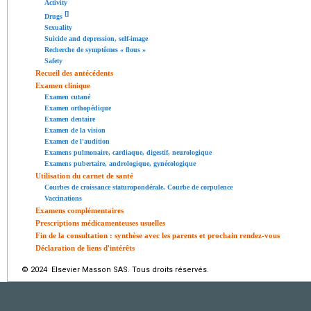
Activity
[
]
Drugs
Sexuality
Suicide and depression, self-image
Recherche de symptômes « flous »
Safety
Recueil des antécédents
Examen clinique
Examen cutané
Examen orthopédique
Examen dentaire
Examen de la vision
Examen de l'audition
Examens pulmonaire, cardiaque, digestif, neurologique
Examens pubertaire, andrologique, gynécologique
Utilisation du carnet de santé
Courbes de croissance staturopondérale. Courbe de corpulence
Vaccinations
Examens complémentaires
Prescriptions médicamenteuses usuelles
Fin de la consultation : synthèse avec les parents et prochain rendez-vous
Déclaration de liens d'intérêts
© 2024 Elsevier Masson SAS. Tous droits réservés.