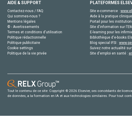
AIDE & SUPPORT
PLATEFORMES ELSE
Contactez-nous / FAQ
Site e-commerce :
www.el
Qui sommes-nous ?
Aide à la pratique clinique
Mentions légales
Portail pour les institution
© - Avertissements
Site d'information sur l'E
Termes et conditions d'utilisation
E-learning pour les infirmi
Politique rédactionnelle
Bibliothèque d'e-books Els
Politique publicitaire
Blog special IFSI :
www.gen
Cookie settings
Suivez notre actualité sur
Politique de la vie privée
Site d'emploi en santé :
e
Tout le contenu de ce site: Copyright © 2026 Elsevier, ses concédants de licence e
de données, a la formation en IA et aux technologies similaires. Pour tout con