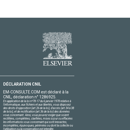
DÉCLARATION CNIL
EM-CONSULTE.COM est déclaré à la
CNIL, déclaration n° 1286925.
En application de la loi nº78-17 du 6 janvier 1978 relative à
l'informatique, aux fichiers et aux libertés, vous disposez
des droits d'opposition (art.26 de la loi), d'accès (art.34 à 38
de la loi), et de rectification (art.36 de la loi) des données
vous concernant. Ainsi, vous pouvez exiger que soient
rectifiées, complétées, clarifiées, mises à jour ou effacées
les informations vous concernant qui sont inexactes,
incomplètes, équivoques, périmées ou dont la collecte ou
l'utilisation ou la conservation est interdite.