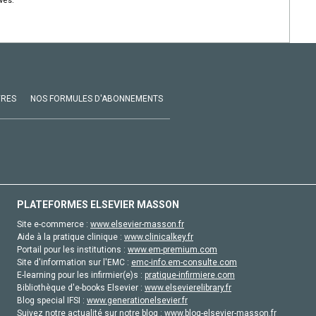
vés.
VRES
NOS FORMULES D'ABONNEMENTS
PLATEFORMES ELSEVIER MASSON
Site e-commerce :
www.elsevier-masson.fr
Aide à la pratique clinique :
www.clinicalkey.fr
Portail pour les institutions :
www.em-premium.com
Site d'information sur l'EMC :
emc-info.em-consulte.com
E-learning pour les infirmier(e)s :
pratique-infirmiere.com
Bibliothèque d'e-books Elsevier :
www.elsevierelibrary.fr
Blog special IFSI :
www.generationelsevier.fr
Suivez notre actualité sur notre blog :
www.blog-elsevier-masson.fr