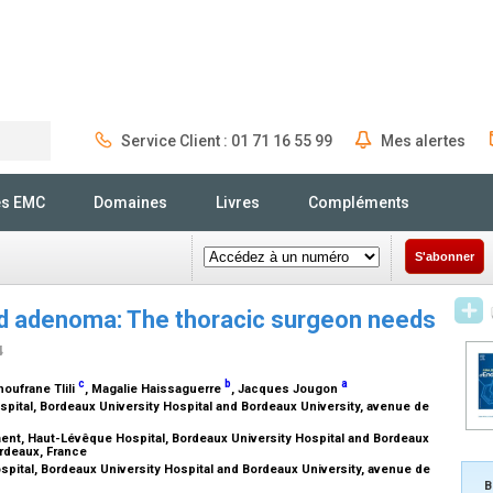
Service Client : 01 71 16 55 99
Mes alertes
Rechercher
és EMC
Domaines
Livres
Compléments
S'abonner
id adenoma: The thoracic surgeon needs
4
c
b
a
houfrane Tlili
, Magalie Haissaguerre
, Jacques Jougon
ital, Bordeaux University Hospital and Bordeaux University, avenue de
nt, Haut-Lévêque Hospital, Bordeaux University Hospital and Bordeaux
ordeaux, France
ital, Bordeaux University Hospital and Bordeaux University, avenue de
B