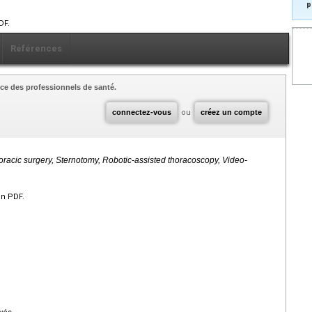
p
DF.
Références
ce des professionnels de santé.
connectez-vous
ou
créez un compte
racic surgery, Sternotomy, Robotic-assisted thoracoscopy, Video-
en PDF.