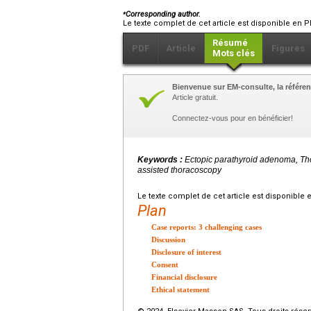
⁎
Corresponding author.
Le texte complet de cet article est disponible en P
Résumé
PDF
Article
Figures
Mots clés
Bienvenue sur EM-consulte, la référen
Article gratuit.
Connectez-vous pour en bénéficier!
Keywords :
Ectopic parathyroid adenoma, Tho
assisted thoracoscopy
Le texte complet de cet article est disponible 
Plan
Case reports: 3 challenging cases
Discussion
Disclosure of interest
Consent
Financial disclosure
Ethical statement