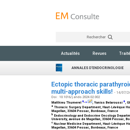
Rechercher
Actualités
Revues
Trait
ANNALES D'ENDOCRINOLOGIE
Ectopic thoracic parathyro
multi-approach skills!
- 14/07/2
Doi : 10.1016/j.ando.2024.02.002
a
,
⁎
a
Matthieu Thumerel
, Yaniss Belaroussi
, G
a
Thoracic Surgery Department, Haut-Lévêque Hosp
Magellan, 33604 Pessac, Bordeaux, France
b
Endocrinology and Endocrine Oncology Departme
University, avenue de Magellan, 33604 Pessac, B
c
Nuclear Medicine Department, Haut-Lévêque Hosp
Magellan, 33604 Pessac, Bordeaux, France