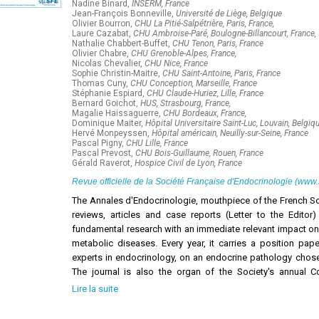
Nadine Binard,
INSERM, France
Jean-François Bonneville,
Université de Liège, Belgique
Olivier Bourron,
CHU La Pitié-Salpétrière, Paris, France,
Laure Cazabat,
CHU Ambroise-Paré, Boulogne-Billancourt, France,
Nathalie Chabbert-Buffet,
CHU Tenon, Paris, France
Olivier Chabre,
CHU Grenoble-Alpes, France,
Nicolas Chevalier,
CHU Nice, France
Sophie Christin-Maitre,
CHU Saint-Antoine, Paris, France
Thomas Cuny,
CHU Conception, Marseille, France
Stéphanie Espiard,
CHU Claude-Huriez, Lille, France
Bernard Goichot,
HUS, Strasbourg, France,
Magalie Haissaguerre,
CHU Bordeaux, France,
Dominique Maiter,
Hôpital Universitaire Saint-Luc, Louvain, Belgiq
Hervé Monpeyssen,
Hôpital américain, Neuilly-sur-Seine, France
Pascal Pigny,
CHU Lille, France
Pascal Prevost,
CHU Bois-Guillaume, Rouen, France
Gérald Raverot,
Hospice Civil de Lyon, France
Revue officielle de la
Société Française d'Endocrinologie
(www.s
The Annales d'Endocrinologie, mouthpiece of the French So
reviews, articles and case reports (Letter to the Editor
fundamental research with an immediate relevant impact on
metabolic diseases. Every year, it carries a position pa
experts in endocrinology, on an endocrine pathology chosen
The journal is also the organ of the Society's annual 
symposia, communications and posters. It also includes 
Lire la suite
Essentiels" every year. Finally, The Annales d'Endocrinolo
courses delivered during the Henri-Pierre Klotz Internatio