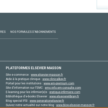
VRES
NOS FORMULES D'ABONNEMENTS
PLATEFORMES ELSEVIER MASSON
Site e-commerce :
www.elsevier-masson.fr
Aide à la pratique clinique :
www.clinicalkey.fr
Portail pour les institutions :
www.em-premium.com
Site d'information sur l'EMC :
emc-info.em-consulte.com
E-learning pour les infirmier(e)s :
pratique-infirmiere.com
Bibliothèque d'e-books Elsevier :
www.elsevierelibrary.fr
Blog special IFSI :
www.generationelsevier.fr
Suivez notre actualité sur notre blog :
www.blog-elsevier-masson.fr