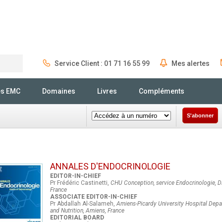
Service Client : 01 71 16 55 99
Mes alertes
Rechercher
és EMC
Domaines
Livres
Compléments
S'abonner
ANNALES D'ENDOCRINOLOGIE
EDITOR-IN-CHIEF
Pr Frédéric Castinetti,
CHU Conception, service Endocrinologie, Di
France
ASSOCIATE EDITOR-IN-CHIEF
Pr Abdallah Al-Salameh,
Amiens-Picardy University Hospital Dep
and Nutrition, Amiens, France
EDITORIAL BOARD