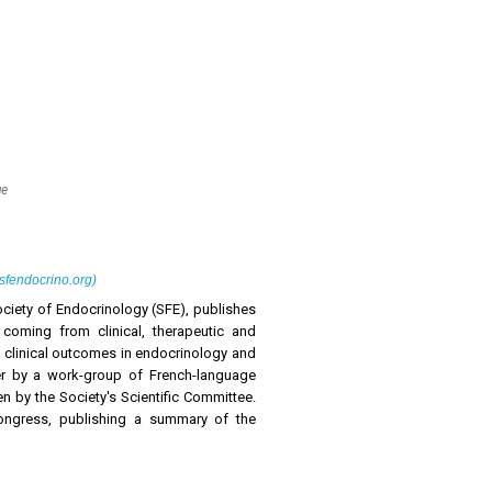
ue
fendocrino.org)
ciety of Endocrinology (SFE), publishes
) coming from clinical, therapeutic and
 clinical outcomes in endocrinology and
per by a work-group of French-language
 by the Society's Scientific Committee.
Congress, publishing a summary of the
high levels updated reviews named "Les
gie publish the high-level instructional
nal Endocrinology Days. The Annales is a