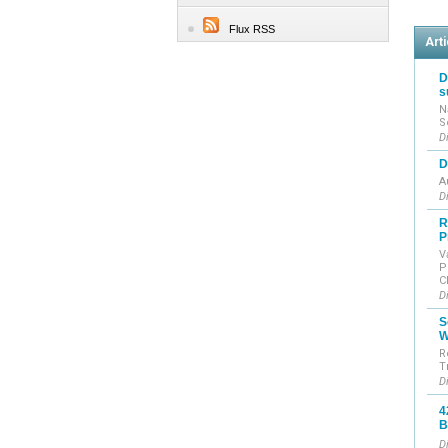
Flux RSS
Arti
D
s
N
S
D
D
A
D
R
P
V
P
C
D
S
W
R
T
D
4
B
D