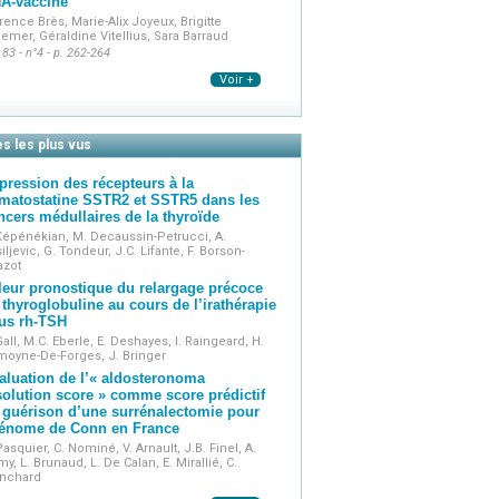
A-vaccine
rence Brès, Marie-Alix Joyeux, Brigitte
emer, Géraldine Vitellius, Sara Barraud
 83 - n°4 - p. 262-264
Voir +
es les plus vus
pression des récepteurs à la
matostatine SSTR2 et SSTR5 dans les
ncers médullaires de la thyroïde
Képénékian, M. Decaussin-Petrucci, A.
iljevic, G. Tondeur, J.C. Lifante, F. Borson-
azot
leur pronostique du relargage précoce
 thyroglobuline au cours de l’irathérapie
us rh-TSH
Gall, M.C. Eberle, E. Deshayes, I. Raingeard, H.
moyne-De-Forges, J. Bringer
aluation de l’« aldosteronoma
solution score » comme score prédictif
 guérison d’une surrénalectomie pour
énome de Conn en France
Pasquier, C. Nominé, V. Arnault, J.B. Finel, A.
y, L. Brunaud, L. De Calan, E. Mirallié, C.
anchard