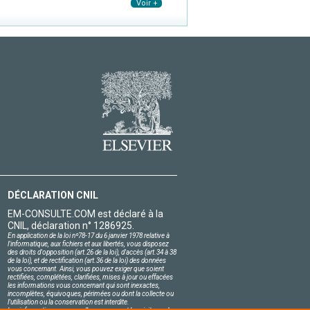
Voir +
DÉCLARATION CNIL
EM-CONSULTE.COM est déclaré à la
CNIL, déclaration n° 1286925.
En application de la loi nº78-17 du 6 janvier 1978 relative à
l'informatique, aux fichiers et aux libertés, vous disposez
des droits d'opposition (art.26 de la loi), d'accès (art.34 à 38
de la loi), et de rectification (art.36 de la loi) des données
vous concernant. Ainsi, vous pouvez exiger que soient
rectifiées, complétées, clarifiées, mises à jour ou effacées
les informations vous concernant qui sont inexactes,
incomplètes, équivoques, périmées ou dont la collecte ou
l'utilisation ou la conservation est interdite.