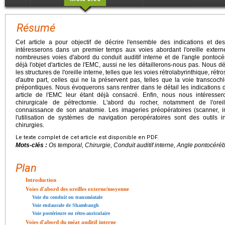
Résumé
Cet article a pour objectif de décrire l'ensemble des indications et d
intéresserons dans un premier temps aux voies abordant l'oreille exter
nombreuses voies d'abord du conduit auditif interne et de l'angle pontocé
déjà l'objet d'articles de l'EMC, aussi ne les détaillerons-nous pas. Nous dé
les structures de l'oreille interne, telles que les voies rétrolabyrinthique, rétr
d'autre part, celles qui ne la préservent pas, telles que la voie transcoc
prépontiques. Nous évoquerons sans rentrer dans le détail les indications d
article de l'EMC leur étant déjà consacré. Enfin, nous nous intéresser
chirurgicale de pétrectomie. L'abord du rocher, notamment de l'oreil
connaissance de son anatomie. Les imageries préopératoires (scanner, 
l'utilisation de systèmes de navigation peropératoires sont des outils 
chirurgies.
Le texte complet de cet article est disponible en PDF.
Mots-clés :
Os temporal, Chirurgie, Conduit auditif interne, Angle pontocéré
Plan
Introduction
Voies d'abord des oreilles externe/moyenne
Voie du conduit ou transméatale
Voie endaurale de Shambaugh
Voie postérieure ou rétro-auriculaire
Voies d'abord du méat auditif interne