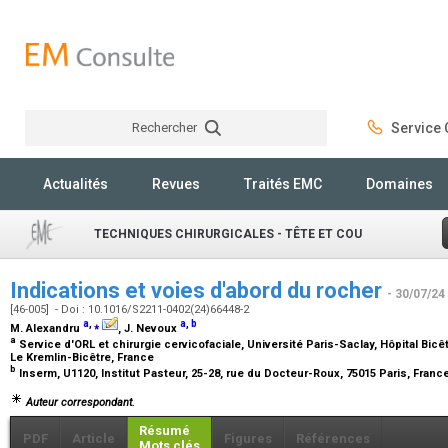
Rechercher
Service C
Rechercher
Actualités
Revues
Traités EMC
Domaines
TECHNIQUES CHIRURGICALES - TÊTE ET COU
Indications et voies d'abord du rocher
- 30/07/24
[46-005] - Doi : 10.1016/S2211-0402(24)66448-2
a
,
⁎
a
,
b
M. Alexandru
, J. Nevoux
a
Service d'ORL et chirurgie cervicofaciale, Université Paris-Saclay, Hôpital Bicê
Le Kremlin-Bicêtre, France
b
Inserm, U1120, Institut Pasteur, 25-28, rue du Docteur-Roux, 75015 Paris, Franc
Auteur correspondant.
Résumé
PDF
Article
Figures
Références
Mots clés