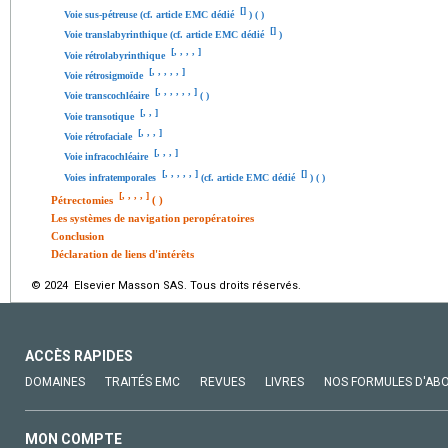
[
]
Voie sus-pétreuse (cf. article EMC dédié
) ( )
[
]
Voie translabyrinthique (cf. article EMC dédié
)
[
,
,
,
,
]
Voie rétrolabyrinthique
[
,
,
,
,
,
]
Voie rétrosigmoïde
[
,
,
,
,
,
,
]
Voie transcochléaire
( )
[
,
,
]
Voie transotique
[
,
,
,
]
Voie rétrofaciale
[
,
,
,
]
Voie infracochléaire
[
,
,
,
,
,
]
[
]
Voies infratemporales
(cf. article EMC dédié
) ( )
[
,
,
,
,
]
Pétrectomies
( )
Les systèmes de navigation peropératoires
Conclusion
Déclaration de liens d'intérêts
© 2024 Elsevier Masson SAS. Tous droits réservés.
ACCÈS RAPIDES
DOMAINES
TRAITÉS EMC
REVUES
LIVRES
NOS FORMULES D'AB
MON COMPTE