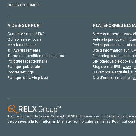
CRÉER UN COMPTE
AIDE & SUPPORT
PLATEFORMES ELSE
Contactez-nous / FAQ
Site e-commerce :
www.el
Qui sommes-nous ?
Aide à la pratique clinique
Mentions légales
Portail pour les institution
© - Avertissements
Site d'information sur l'E
Termes et conditions d'utilisation
E-learning pour les infirmi
Politique rédactionnelle
Bibliothèque d'e-books Els
Politique publicitaire
Blog special IFSI :
www.gen
Cookie settings
Suivez notre actualité sur
Politique de la vie privée
Site d'emploi en santé :
e
Tout le contenu de ce site: Copyright © 2026 Elsevier, ses concédants de licence e
de données, a la formation en IA et aux technologies similaires. Pour tout con