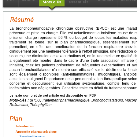
Mots clés
essentiels
Résumé
La bronchopneumopathie chronique obstructive (BPCO) est une maladie
prévenue et prise en charge. Elle est actuellement la troisième cause de m
prise en charge représente 56 % du budget de toutes les maladies respira
traitement se fonde, sur le plan pharmacologique, essentiellement sur
permettent, en effet, une amélioration de la fonction respiratoire chez 
cliniquement par une meilleure tolérance à l'effort physique, une réductio
secours, une diminution des exacerbations et, enfin, une meilleure qualité 
a également été montré, dans le cadre d'une triple association inhalée (
inhalés), chez les patients présentant de fréquentes exacerbations et ave
aucun bronchodilatateur n'a montré son efficacité sur le déclin de la foncti
sont également disponibles (anti-inflammatoires, mucolytiques, antibio
actuelles soulignent l'importance de la personnalisation thérapeutique selon
concerné et découragent leur utilisation systématique, compte tenu de
indésirables non négligeables. Cet article traite en détail du traitement phar
Le texte complet de cet article est disponible en PDF.
Mots-clés :
BPCO, Traitement pharmacologique, Bronchodilatateurs, Mucolyti
Roflumilast, Théophylline
Plan
Introduction
Approche pharmacologique
Bronchodilatateurs