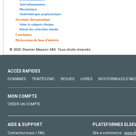
Anti-inflammatoires
Mucolytiques
Antibiothérapie prophylactique
Stratégie thérapeutique
Selon la catégorie clinique
Retrait des corticoïdes inhalés
Conclusion
Déclaration de liens d'intérêts
© 2024 Elsevier Masson SAS. Tous droits réservés.
ACCÈS RAPIDES
DOMAINES
TRAITÉS EMC
REVUES
LIVRES
NOS FORMULES D'AB
MON COMPTE
CRÉER UN COMPTE
AIDE & SUPPORT
PLATEFORMES ELSE
Contactez-nous / FAQ
Site e-commerce :
www.el