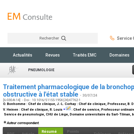
Rechercher
Service C
Rechercher
Actualités
Revues
Traités EMC
Domaines
PNEUMOLOGIE
Traitement pharmacologique de la broncho
obstructive à l'état stable
- 30/07/24
[6-030-A-14] - Doi : 10.1016/S1155-195X(24)47762-1
O. Bonhomme :
Chef de clinique
, J.-L. Corhay :
Chef de clinique, Professeur
, B. 
⁎
V. Heinen :
Chef de clinique
, R. Louis
:
Chef de service, Professeur ordinair
Service de pneumologie, CHU de Liège, Domaine universitaire du Sart-Tilman, b
Auteur correspondant.
Résumé
Points
PDF
Article
Tableaux
Référen