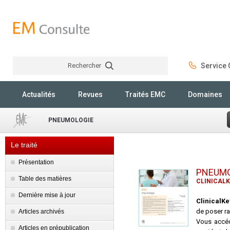
Rechercher
Service C
Rechercher
Actualités
Revues
Traités EMC
Domaines
PNEUMOLOGIE
Le traité
Présentation
PNEUMO
Table des matières
CLINICALK
Dernière mise à jour
ClinicalK
de poser ra
Articles archivés
Vous accéd
Articles en prépublication