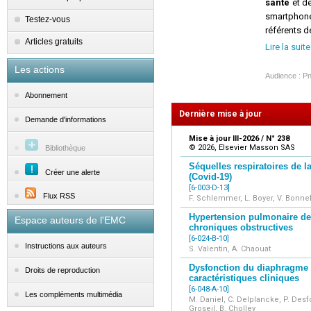
santé
et de
smartphon
Testez-vous
référents d
Articles gratuits
Les
Lire la suite
l
Les actions
l
Audience : P
Abonnement
l
Dernière mise à jour
l
Demande d'informations
l
Mise à jour III-2026 / N° 238
l
© 2026, Elsevier Masson SAS
Bibliothèque
l
Séquelles respiratoires de l
Les
Créer une alerte
(Covid-19)
[6-003-D-13]
Flux RSS
F. Schlemmer, L. Boyer, V. Bonnef
Hypertension pulmonaire d
Espace auteurs de l'EMC
chroniques obstructives
[6-024-B-10]
Instructions aux auteurs
S. Valentin, A. Chaouat
d
Dysfonction du diaphragme 
a
Droits de reproduction
caractéristiques cliniques
[6-048-A-10]
Les compléments multimédia
M. Daniel, C. Delplancke, P. Desfo
Groseil, B. Cholley