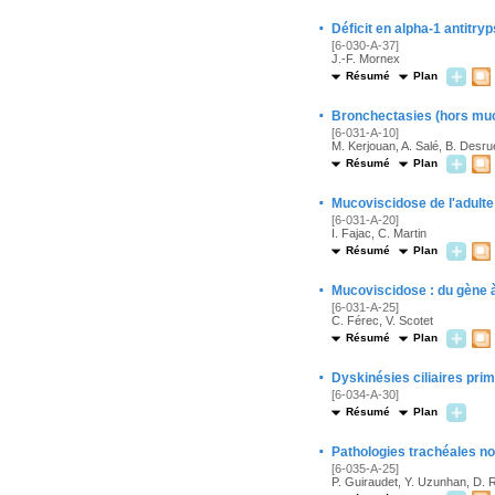
·
Déficit en alpha-1 antitry
[6-030-A-37]
J.-F. Mornex
Résumé
Plan
·
Bronchectasies (hors mu
[6-031-A-10]
M. Kerjouan, A. Salé, B. Desr
Résumé
Plan
·
Mucoviscidose de l'adulte
[6-031-A-20]
I. Fajac, C. Martin
Résumé
Plan
·
Mucoviscidose : du gène à
[6-031-A-25]
C. Férec, V. Scotet
Résumé
Plan
·
Dyskinésies ciliaires primi
[6-034-A-30]
Résumé
Plan
·
Pathologies trachéales n
[6-035-A-25]
P. Guiraudet, Y. Uzunhan, D. Ra