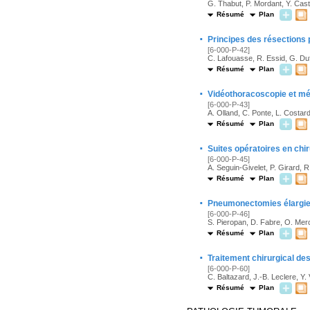
G. Thabut, P. Mordant, Y. Cast
Résumé
Plan
·
Principes des résections
[6-000-P-42]
C. Lafouasse, R. Essid, G. Du
Résumé
Plan
·
Vidéothoracoscopie et méd
[6-000-P-43]
A. Olland, C. Ponte, L. Costardi
Résumé
Plan
·
Suites opératoires en chi
[6-000-P-45]
A. Seguin-Givelet, P. Girard, R
Résumé
Plan
·
Pneumonectomies élargies
[6-000-P-46]
S. Pieropan, D. Fabre, O. Merc
Résumé
Plan
·
Traitement chirurgical d
[6-000-P-60]
C. Baltazard, J.-B. Leclere, Y.
Résumé
Plan