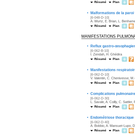
Résumé
Plan
·
Malformations de la paroi
[6-048-D-10]
A. Wurtz, E. Brian, L. Benham
Résumé
Plan
MANIFESTATIONS PULMON
·
Reflux gastro-œsophagien 
[6-062-B-10]
I. Zendah, H. Ghédira
Résumé
Plan
·
Manifestations respiratoi
[6-062-D-10]
V. Valentin, C. Chenivesse, M.
Résumé
Plan
·
Complications pulmonaires
[6-062-D-30]
L. Savale, A. Coilly, C. Sattle
Résumé
Plan
·
Endométriose thoracique
[6-062-D-40]
A. Bobbio, A. Mansuet-Lupo, D
Résumé
Plan