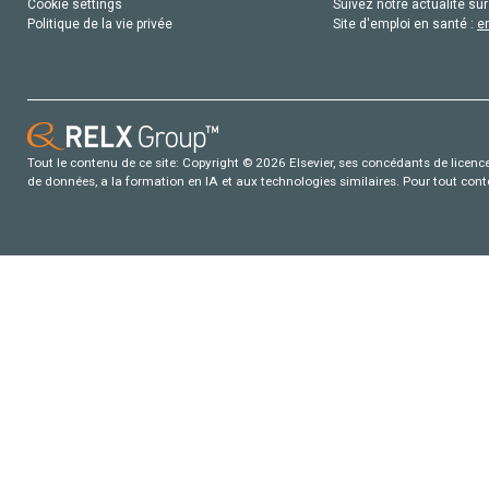
Cookie settings
Suivez notre actualité sur
Politique de la vie privée
Site d'emploi en santé :
e
Tout le contenu de ce site: Copyright © 2026 Elsevier, ses concédants de licence e
de données, a la formation en IA et aux technologies similaires. Pour tout con