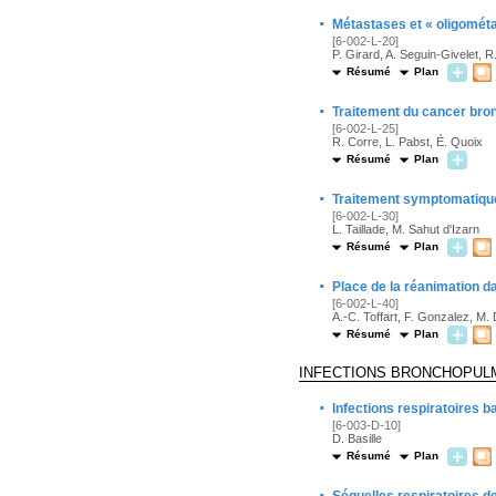
·
Métastases et « oligométa
[6-002-L-20]
P. Girard, A. Seguin-Givelet, R.
Résumé
Plan
·
Traitement du cancer bron
[6-002-L-25]
R. Corre, L. Pabst, É. Quoix
Résumé
Plan
·
Traitement symptomatique
[6-002-L-30]
L. Taillade, M. Sahut d'Izarn
Résumé
Plan
·
Place de la réanimation d
[6-002-L-40]
A.-C. Toffart, F. Gonzalez, M.
Résumé
Plan
INFECTIONS BRONCHOPUL
·
Infections respiratoires b
[6-003-D-10]
D. Basille
Résumé
Plan
·