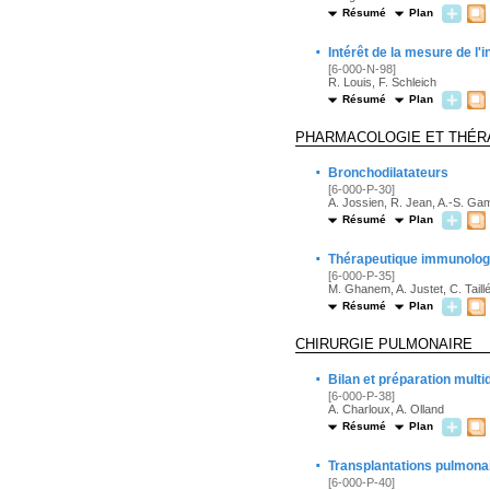
Résumé
Plan
·
Intérêt de la mesure de l'
[6-000-N-98]
R. Louis, F. Schleich
Résumé
Plan
PHARMACOLOGIE ET THÉR
·
Bronchodilatateurs
[6-000-P-30]
A. Jossien, R. Jean, A.-S. Gam
Résumé
Plan
·
Thérapeutique immunologi
[6-000-P-35]
M. Ghanem, A. Justet, C. Taill
Résumé
Plan
CHIRURGIE PULMONAIRE
·
Bilan et préparation multi
[6-000-P-38]
A. Charloux, A. Olland
Résumé
Plan
·
Transplantations pulmona
[6-000-P-40]