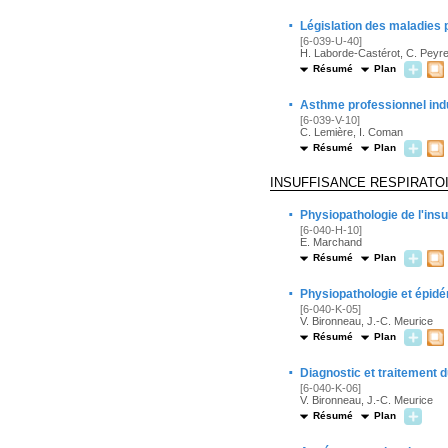
·
Législation des maladies
[6-039-U-40]
H. Laborde-Castérot, C. Peyr
Résumé
Plan
·
Asthme professionnel indui
[6-039-V-10]
C. Lemière, I. Coman
Résumé
Plan
INSUFFISANCE RESPIRATO
·
Physiopathologie de l'insu
[6-040-H-10]
E. Marchand
Résumé
Plan
·
Physiopathologie et épid
[6-040-K-05]
V. Bironneau, J.-C. Meurice
Résumé
Plan
·
Diagnostic et traitement
[6-040-K-06]
V. Bironneau, J.-C. Meurice
Résumé
Plan