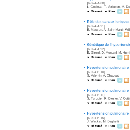
[6-024-A-88]
L. Godinas, T. Verbelen, M. De
Résumé
Plan
·
Rôle des canaux ioniques 
[6-024-A-91]
B. Masson, A. Saint-Martin Wil
Résumé
Plan
·
Génétique de l'hypertensi
[6-024-A-92]
B. Girerd, D. Montani, M. Hum
Résumé
Plan
·
Hypertension pulmonaire
[6-024-B-10]
S. Valentin, A. Chaouat
Résumé
Plan
·
Hypertension pulmonaire a
[6-024-B-11]
S. Turquier, R. Diesler, V. Cotti
Résumé
Plan
·
Hypertension pulmonaire 
[6-024-B-15]
J. Wacker, M. Beghetti
Résumé
Plan