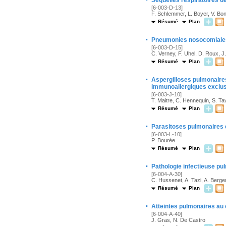
Séquelles respiratoires d
[6-003-D-13]
F. Schlemmer, L. Boyer, V. Bon
Résumé
Plan
·
Pneumonies nosocomiales
[6-003-D-15]
C. Verney, F. Uhel, D. Roux, J
Résumé
Plan
·
Aspergilloses pulmonaire
immunoallergiques exclus
[6-003-J-10]
T. Maitre, C. Hennequin, S. Ta
Résumé
Plan
·
Parasitoses pulmonaires
[6-003-L-10]
P. Bourée
Résumé
Plan
·
Pathologie infectieuse p
[6-004-A-30]
C. Hussenet, A. Tazi, A. Berge
Résumé
Plan
·
Atteintes pulmonaires au 
[6-004-A-40]
J. Gras, N. De Castro