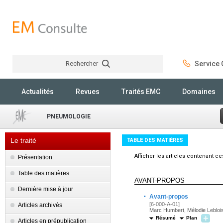
Rechercher
Service C
Rechercher
Actualités
Revues
Traités EMC
Domaines
PNEUMOLOGIE
Le traité
TABLE DES MATIÈRES
Afficher les articles contenant c
Présentation
Table des matières
AVANT-PROPOS
Dernière mise à jour
·
Avant-propos
[6-000-A-01]
Articles archivés
Marc Humbert, Mélodie Leblois
Résumé
Plan
Articles en prépublication