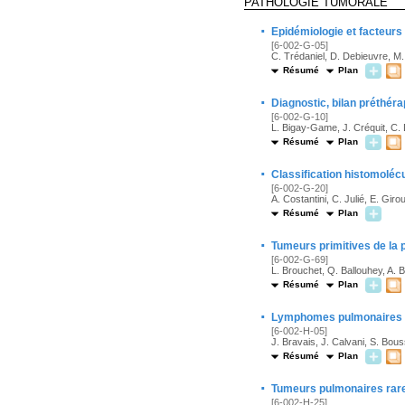
PATHOLOGIE TUMORALE
·
Epidémiologie et facteurs
[6-002-G-05]
C. Trédaniel, D. Debieuvre, M. 
Résumé
Plan
·
Diagnostic, bilan préthér
[6-002-G-10]
L. Bigay-Game, J. Créquit, C. 
Résumé
Plan
·
Classification histomoléc
[6-002-G-20]
A. Costantini, C. Julié, E. Gir
Résumé
Plan
·
Tumeurs primitives de la 
[6-002-G-69]
L. Brouchet, Q. Ballouhey, A. 
Résumé
Plan
·
Lymphomes pulmonaires p
[6-002-H-05]
J. Bravais, J. Calvani, S. Bou
Résumé
Plan
·
Tumeurs pulmonaires rar
[6-002-H-25]