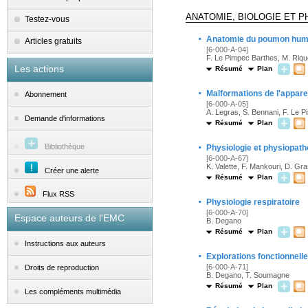
ANATOMIE, BIOLOGIE ET 
Testez-vous
·
Anatomie du poumon hum
Articles gratuits
[6-000-A-04]
F. Le Pimpec Barthes, M. Riqu
Les actions
Résumé
Plan
·
Malformations de l'apparei
Abonnement
[6-000-A-05]
A. Legras, S. Bennani, F. Le 
Demande d'informations
Résumé
Plan
·
Bibliothèque
Physiologie et physiopat
[6-000-A-67]
K. Valette, F. Mankouri, D. Gr
Créer une alerte
Résumé
Plan
Flux RSS
·
Physiologie respiratoire
[6-000-A-70]
Espace auteurs de l'EMC
B. Degano
Résumé
Plan
Instructions aux auteurs
·
Explorations fonctionnelle
[6-000-A-71]
Droits de reproduction
B. Degano, T. Soumagne
Résumé
Plan
Les compléments multimédia