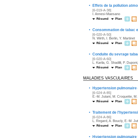
·
Effets de la pollution atm
[6-019-A-38]
I. Annesi-Maesano
Résumé
Plan
·
Consommation de tabac et
[6-020-A-50]
N. Wirth, I. Berlin, Y. Martinet
Résumé
Plan
·
Conduite du sevrage taba
[6-020-A-60]
L. Karila, G. Shadilli, P. Dupo
Résumé
Plan
MALADIES VASCULAIRES
·
Hypertension pulmonaire et
[6-024-A-85]
E.-M. Jutant, M. Croquette, M
Résumé
Plan
·
Traitement de l'hypertensi
[6-024-A-86]
L. Regard, A. Boucly, E.-M. Ju
Résumé
Plan
·
Hypertension pulmonaire