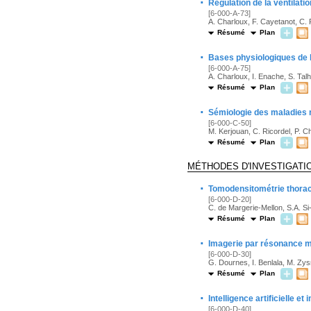
·
Régulation de la ventilatio
[6-000-A-73]
A. Charloux, F. Cayetanot, C. 
Résumé
Plan
·
Bases physiologiques de l
[6-000-A-75]
A. Charloux, I. Enache, S. Tal
Résumé
Plan
·
Sémiologie des maladies r
[6-000-C-50]
M. Kerjouan, C. Ricordel, P. C
Résumé
Plan
MÉTHODES D'INVESTIGATI
·
Tomodensitométrie thorac
[6-000-D-20]
C. de Margerie-Mellon, S.A. 
Résumé
Plan
·
Imagerie par résonance 
[6-000-D-30]
G. Dournes, I. Benlala, M. Zy
Résumé
Plan
·
Intelligence artificielle e
[6-000-D-40]