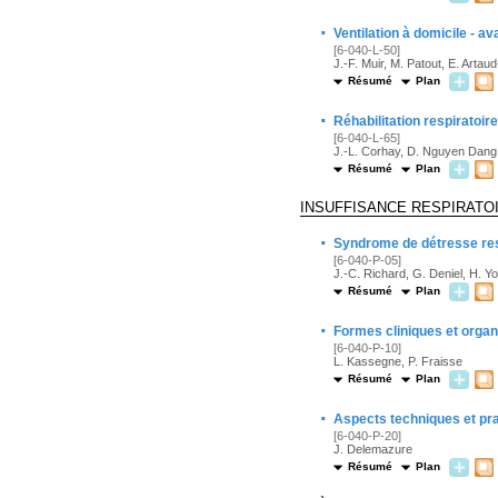
·
Ventilation à domicile - a
[6-040-L-50]
J.-F. Muir, M. Patout, E. Artau
Résumé
Plan
·
Réhabilitation respiratoi
[6-040-L-65]
J.-L. Corhay, D. Nguyen Dang
Résumé
Plan
INSUFFISANCE RESPIRATO
·
Syndrome de détresse res
[6-040-P-05]
J.-C. Richard, G. Deniel, H. Yon
Résumé
Plan
·
Formes cliniques et organ
[6-040-P-10]
L. Kassegne, P. Fraisse
Résumé
Plan
·
Aspects techniques et pra
[6-040-P-20]
J. Delemazure
Résumé
Plan