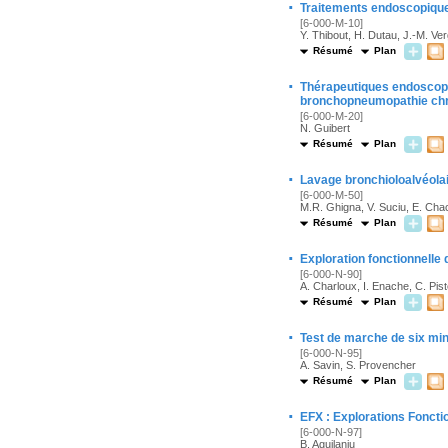
·
Traitements endoscopiqu
[6-000-M-10]
Y. Thibout, H. Dutau, J.-M. Ve
Résumé
Plan
·
Thérapeutiques endoscopi
bronchopneumopathie chr
[6-000-M-20]
N. Guibert
Résumé
Plan
·
Lavage bronchioloalvéola
[6-000-M-50]
M.R. Ghigna, V. Suciu, E. Cha
Résumé
Plan
·
Exploration fonctionnelle
[6-000-N-90]
A. Charloux, I. Enache, C. Pis
Résumé
Plan
·
Test de marche de six mi
[6-000-N-95]
A. Savin, S. Provencher
Résumé
Plan
·
EFX : Explorations Fonctio
[6-000-N-97]
B. Aguilaniu