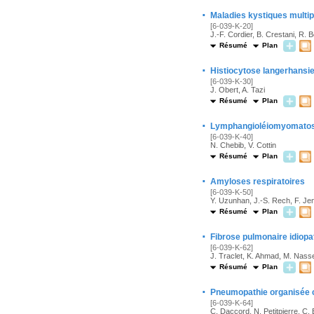
·
Maladies kystiques multi
[6-039-K-20]
J.-F. Cordier, B. Crestani, R. B
Résumé
Plan
·
Histiocytose langerhansie
[6-039-K-30]
J. Obert, A. Tazi
Résumé
Plan
·
Lymphangioléiomyomatos
[6-039-K-40]
N. Chebib, V. Cottin
Résumé
Plan
·
Amyloses respiratoires
[6-039-K-50]
Y. Uzunhan, J.-S. Rech, F. Jen
Résumé
Plan
·
Fibrose pulmonaire idiopa
[6-039-K-62]
J. Traclet, K. Ahmad, M. Nasser
Résumé
Plan
·
Pneumopathie organisée c
[6-039-K-64]
C. Daccord, N. Petitpierre, C.