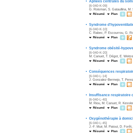
·
Apnées centrales du som
[6-040-K-09]
G. Roisman, S. Gataullina, M.
Résumé
Plan
·
Syndrome d'hypoventilatio
[6-040-K-10]
C. Rabec, P. Escourrou, G. R
Résumé
Plan
·
Syndrome obésité-hypoven
[6-040-K-20]
M. Canuet, T. Dégot, E. Weitz
Résumé
Plan
·
Conséquences respiratoi
[6-040-L-14]
J. Gonzalez-Bermejo, T. Pere
Résumé
Plan
·
Insuffisance respiratoire
[6-040-L-40]
M. Riou, M. Canuet, R. Kessle
Résumé
Plan
·
Oxygénothérapie à domicil
[6-040-L-45]
J.-F. Muir, M. Patout, D. Forêt, 
Résumé
Plan