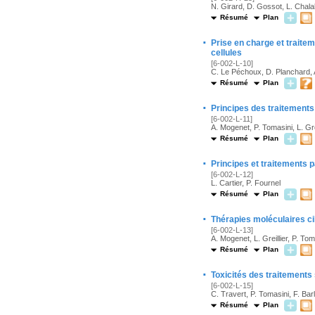
N. Girard, D. Gossot, L. Chal
Résumé
Plan
·
Prise en charge et traite
cellules
[6-002-L-10]
C. Le Péchoux, D. Planchard, 
Résumé
Plan
·
Principes des traitements
[6-002-L-11]
A. Mogenet, P. Tomasini, L. Grei
Résumé
Plan
·
Principes et traitements 
[6-002-L-12]
L. Cartier, P. Fournel
Résumé
Plan
·
Thérapies moléculaires c
[6-002-L-13]
A. Mogenet, L. Greillier, P. Tom
Résumé
Plan
·
Toxicités des traitement
[6-002-L-15]
C. Travert, P. Tomasini, F. Bar
Résumé
Plan