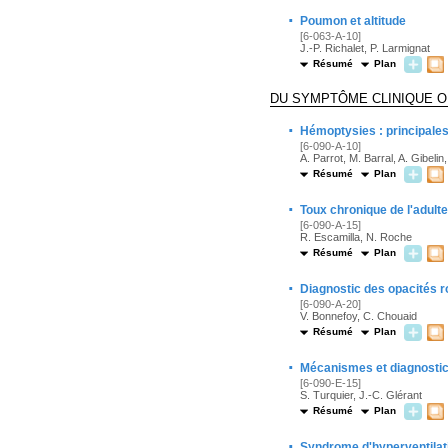
·
Poumon et altitude
[6-063-A-10]
J.-P. Richalet, P. Larmignat
Résumé
Plan
DU SYMPTÔME CLINIQUE O
·
Hémoptysies : principales 
[6-090-A-10]
A. Parrot, M. Barral, A. Gibelin
Résumé
Plan
·
Toux chronique de l'adulte
[6-090-A-15]
R. Escamilla, N. Roche
Résumé
Plan
·
Diagnostic des opacités 
[6-090-A-20]
V. Bonnefoy, C. Chouaid
Résumé
Plan
·
Mécanismes et diagnosti
[6-090-E-15]
S. Turquier, J.-C. Glérant
Résumé
Plan
·
Syndrome d'hyperventilati