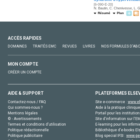
[6-090-E-20]
N. Bautin, C. Chenivesse, L. 
Résumé
Plan
ACCÈS RAPIDES
DOMAINES
TRAITÉS EMC
REVUES
LIVRES
NOS FORMULES D'AB
MON COMPTE
CRÉER UN COMPTE
AIDE & SUPPORT
PLATEFORMES ELSE
Contactez-nous / FAQ
Site e-commerce :
www.el
Qui sommes-nous ?
Aide à la pratique clinique
Mentions légales
Portail pour les institution
© - Avertissements
Site d'information sur l'E
Termes et conditions d'utilisation
E-learning pour les infirmi
Politique rédactionnelle
Bibliothèque d'e-books Els
Politique publicitaire
Blog special IFSI :
www.gen