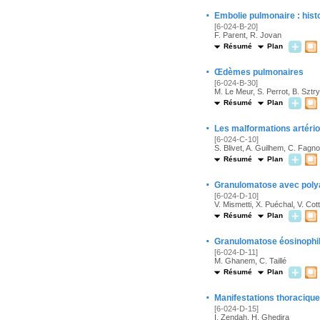
·
Embolie pulmonaire : histo
[6-024-B-20]
F. Parent, R. Jovan
Résumé
Plan
·
Œdèmes pulmonaires
[6-024-B-30]
M. Le Meur, S. Perrot, B. Sztr
Résumé
Plan
·
Les malformations artéri
[6-024-C-10]
S. Blivet, A. Guilhem, C. Fagn
Résumé
Plan
·
Granulomatose avec poly
[6-024-D-10]
V. Mismetti, X. Puéchal, V. Cott
Résumé
Plan
·
Granulomatose éosinophil
[6-024-D-11]
M. Ghanem, C. Taillé
Résumé
Plan
·
Manifestations thoracique
[6-024-D-15]
I. Zendah, H. Ghedira