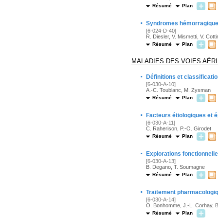
Résumé
Plan
·
Syndromes hémorragiques
[6-024-D-40]
R. Diesler, V. Mismetti, V. Cotti
Résumé
Plan
MALADIES DES VOIES AÉR
·
Définitions et classifica
[6-030-A-10]
A.-C. Toublanc, M. Zysman
Résumé
Plan
·
Facteurs étiologiques et
[6-030-A-11]
C. Raherison, P.-O. Girodet
Résumé
Plan
·
Explorations fonctionnell
[6-030-A-13]
B. Degano, T. Soumagne
Résumé
Plan
·
Traitement pharmacologiqu
[6-030-A-14]
O. Bonhomme, J.-L. Corhay, B.
Résumé
Plan