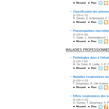
Résumé
Plan
·
Classification des pneumop
[6-039-K-70]
R. Diesler, S. Si-Mohamed, F. T
Résumé
Plan
·
Pneumopathies interstitiel
[6-039-K-80]
C. Dupin, C. Kannengiesser, I.
Résumé
Plan
MALADIES PROFESSIONNE
·
Pathologies dues à l'inhal
[6-039-T-60]
M. De Zutter, B. Lodde, J.-D. 
Résumé
Plan
·
Maladies respiratoires non
[6-039-U-10]
T. Despréaux, B. Clin-Godard,
Résumé
Plan
·
Effets respiratoires des s
[6-039-U-20]
O. Dumas, T. Despreaux, F. Pe
Résumé
Plan