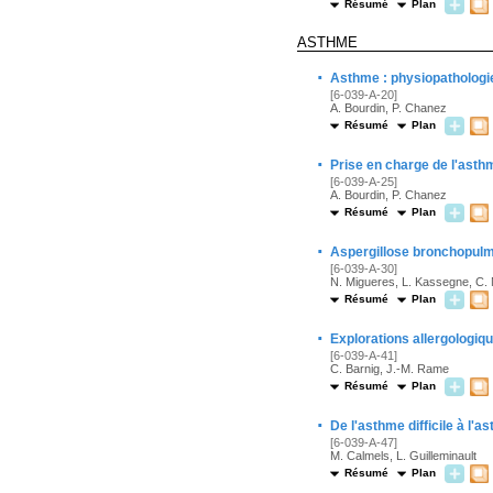
Résumé
Plan
ASTHME
·
Asthme : physiopathologie
[6-039-A-20]
A. Bourdin, P. Chanez
Résumé
Plan
·
Prise en charge de l'asth
[6-039-A-25]
A. Bourdin, P. Chanez
Résumé
Plan
·
Aspergillose bronchopulm
[6-039-A-30]
N. Migueres, L. Kassegne, C. 
Résumé
Plan
·
Explorations allergologiq
[6-039-A-41]
C. Barnig, J.-M. Rame
Résumé
Plan
·
De l'asthme difficile à l'
[6-039-A-47]
M. Calmels, L. Guilleminault
Résumé
Plan