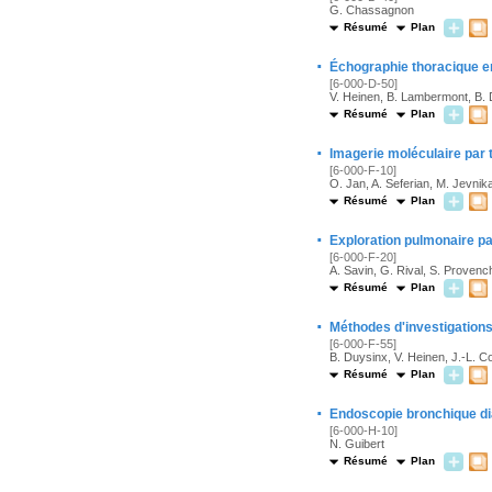
G. Chassagnon
Résumé
Plan
·
Échographie thoracique 
[6-000-D-50]
V. Heinen, B. Lambermont, B.
Résumé
Plan
·
Imagerie moléculaire par 
[6-000-F-10]
O. Jan, A. Seferian, M. Jevnik
Résumé
Plan
·
Exploration pulmonaire pa
[6-000-F-20]
A. Savin, G. Rival, S. Provenc
Résumé
Plan
·
Méthodes d'investigations
[6-000-F-55]
B. Duysinx, V. Heinen, J.-L. C
Résumé
Plan
·
Endoscopie bronchique dia
[6-000-H-10]
N. Guibert
Résumé
Plan