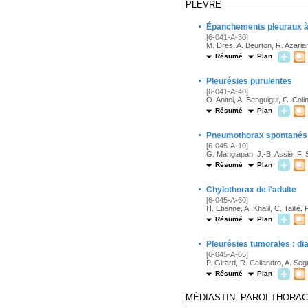
PLÈVRE
·
Épanchements pleuraux à l
[6-041-A-30]
M. Dres, A. Beurton, R. Azaria
Résumé
Plan
·
Pleurésies purulentes
[6-041-A-40]
O. Anitei, A. Benguigui, C. Coli
Résumé
Plan
·
Pneumothorax spontanés
[6-045-A-10]
G. Mangiapan, J.-B. Assié, F.
Résumé
Plan
·
Chylothorax de l'adulte
[6-045-A-60]
H. Etienne, A. Khalil, C. Taillé,
Résumé
Plan
·
Pleurésies tumorales : dia
[6-045-A-65]
P. Girard, R. Caliandro, A. Seg
Résumé
Plan
MÉDIASTIN. PAROI THORA