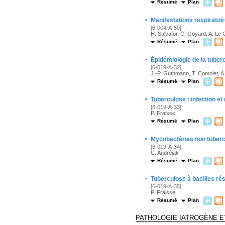
Résumé
Plan
·
Manifestations respiratoir
[6-004-A-50]
H. Salvator, C. Goyard, A. Le G
Résumé
Plan
·
Épidémiologie de la tuberc
[6-019-A-32]
J.-P. Guthmann, T. Comolet, A
Résumé
Plan
·
Tuberculose : infection et
[6-019-A-33]
P. Fraisse
Résumé
Plan
·
Mycobactéries non tuber
[6-019-A-34]
C. Andréjak
Résumé
Plan
·
Tuberculose à bacilles ré
[6-019-A-35]
P. Fraisse
Résumé
Plan
PATHOLOGIE IATROGÈNE E