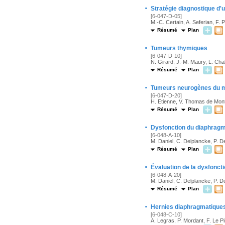
·
Stratégie diagnostique d
[6-047-D-05]
M.-C. Certain, A. Seferian, F. 
Résumé
Plan
·
Tumeurs thymiques
[6-047-D-10]
N. Girard, J.-M. Maury, L. Ch
Résumé
Plan
·
Tumeurs neurogènes du m
[6-047-D-20]
H. Etienne, V. Thomas de Mont
Résumé
Plan
·
Dysfonction du diaphragme
[6-048-A-10]
M. Daniel, C. Delplancke, P. De
Résumé
Plan
·
Évaluation de la dysfonct
[6-048-A-20]
M. Daniel, C. Delplancke, P. De
Résumé
Plan
·
Hernies diaphragmatiques 
[6-048-C-10]
A. Legras, P. Mordant, F. Le 