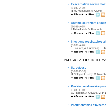
·
Exacerbation sévère d'a
[6-039-A-50]
N. de Montmollin, A. Gibelin
Résumé
Plan
·
Asthme de l'enfant et du 
[6-039-A-65]
I. Naiim Habib, V. Houdouin
Résumé
Plan
·
Infections respiratoires a
[6-039-A-70]
J. Brouard, A. Flammang, L. Tr
Résumé
Plan
PNEUMOPATHIES INFILTRA
·
Sarcoïdose
[6-039-D-10]
D. Valeyre, F. Jeny, C. Roten
Résumé
Plan
·
Protéinose alvéolaire pul
[6-039-E-10]
Q. Philippot, A. Guyard, M.-P. 
Résumé
Plan
·
Pneumopathies d'hypersen