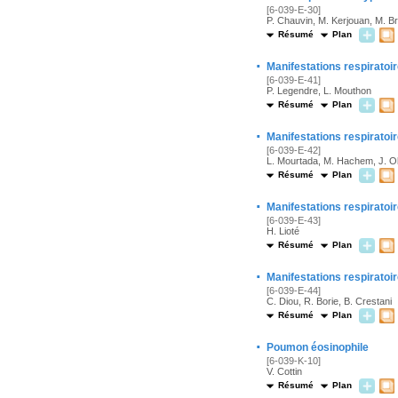
[6-039-E-30]
P. Chauvin, M. Kerjouan, M. Br
Résumé
Plan
·
Manifestations respiratoi
[6-039-E-41]
P. Legendre, L. Mouthon
Résumé
Plan
·
Manifestations respiratoi
[6-039-E-42]
L. Mourtada, M. Hachem, J. O
Résumé
Plan
·
Manifestations respiratoir
[6-039-E-43]
H. Lioté
Résumé
Plan
·
Manifestations respirato
[6-039-E-44]
C. Diou, R. Borie, B. Crestani
Résumé
Plan
·
Poumon éosinophile
[6-039-K-10]
V. Cottin
Résumé
Plan