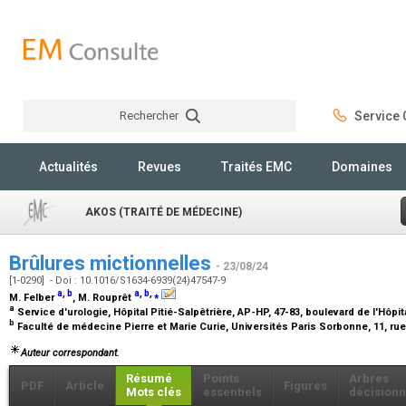
Rechercher
Service C
Rechercher
Actualités
Revues
Traités EMC
Domaines
AKOS (TRAITÉ DE MÉDECINE)
Brûlures mictionnelles
- 23/08/24
[1-0290] - Doi : 10.1016/S1634-6939(24)47547-9
a
,
b
a
,
b
,
⁎
M. Felber
, M. Rouprêt
a
Service d'urologie, Hôpital Pitié-Salpêtrière, AP-HP, 47-83, boulevard de l'Hôpi
b
Faculté de médecine Pierre et Marie Curie, Universités Paris Sorbonne, 11, rue
Auteur correspondant.
Résumé
Points
Arbres
PDF
Article
Figures
Mots clés
essentiels
décisionn