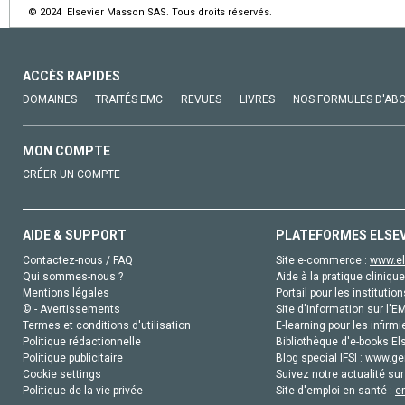
© 2024 Elsevier Masson SAS. Tous droits réservés.
ACCÈS RAPIDES
DOMAINES
TRAITÉS EMC
REVUES
LIVRES
NOS FORMULES D'AB
MON COMPTE
CRÉER UN COMPTE
AIDE & SUPPORT
PLATEFORMES ELSE
Contactez-nous / FAQ
Site e-commerce :
www.el
Qui sommes-nous ?
Aide à la pratique clinique
Mentions légales
Portail pour les institution
© - Avertissements
Site d'information sur l'E
Termes et conditions d'utilisation
E-learning pour les infirmi
Politique rédactionnelle
Bibliothèque d'e-books Els
Politique publicitaire
Blog special IFSI :
www.gen
Cookie settings
Suivez notre actualité sur
Politique de la vie privée
Site d'emploi en santé :
e