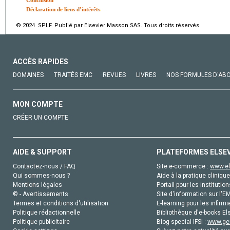
Déclaration de liens d’intérêts
© 2024 SPLF. Publié par Elsevier Masson SAS. Tous droits réservés.
ACCÈS RAPIDES
DOMAINES
TRAITÉS EMC
REVUES
LIVRES
NOS FORMULES D'AB
MON COMPTE
CRÉER UN COMPTE
AIDE & SUPPORT
PLATEFORMES ELSE
Contactez-nous / FAQ
Site e-commerce :
www.el
Qui sommes-nous ?
Aide à la pratique clinique
Mentions légales
Portail pour les institution
© - Avertissements
Site d'information sur l'E
Termes et conditions d'utilisation
E-learning pour les infirmi
Politique rédactionnelle
Bibliothèque d'e-books Els
Politique publicitaire
Blog special IFSI :
www.gen