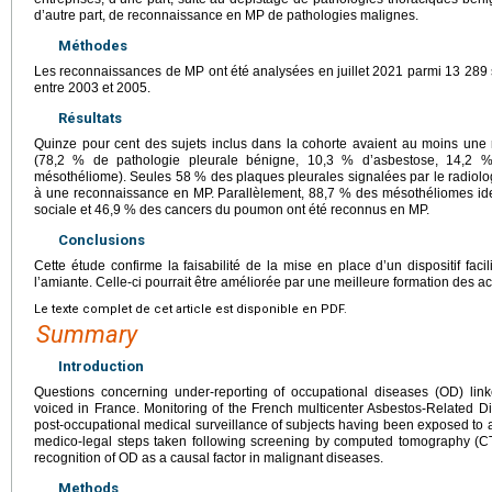
d’autre part, de reconnaissance en MP de pathologies malignes.
Méthodes
Les reconnaissances de MP ont été analysées en juillet 2021 parmi 13 289 s
entre 2003 et 2005.
Résultats
Quinze pour cent des sujets inclus dans la cohorte avaient au moins une
(78,2 % de pathologie pleurale bénigne, 10,3 % d’asbestose, 14,2 
mésothéliome). Seules 58 % des plaques pleurales signalées par le radiolo
à une reconnaissance en MP. Parallèlement, 88,7 % des mésothéliomes ident
sociale et 46,9 % des cancers du poumon ont été reconnus en MP.
Conclusions
Cette étude confirme la faisabilité de la mise en place d’un dispositif fac
l’amiante. Celle-ci pourrait être améliorée par une meilleure formation des 
Le texte complet de cet article est disponible en PDF.
Summary
Introduction
Questions concerning under-reporting of occupational diseases (OD) lin
voiced in France. Monitoring of the French multicenter Asbestos-Related
post-occupational medical surveillance of subjects having been exposed to a
medico-legal steps taken following screening by computed tomography (CT)
recognition of OD as a causal factor in malignant diseases.
Methods