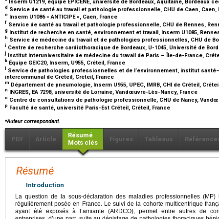
Inserm U1219, équipe EPICENE, université de Bordeaux, Aquitaine, Bordeaux c
d
Service de santé au travail et pathologie professionnelle, CHU de Caen, Caen,
e
Inserm U1086 « ANTICIPE », Caen, France
f
Service de santé au travail et pathologie professionnelle, CHU de Rennes, Re
g
Institut de recherche en santé, environnement et travail, Inserm U1085, Renne
h
Service de médecine du travail et de pathologies professionnelles, CHU de B
i
Centre de recherche cardiothoracique de Bordeaux, U-1045, Université de Bor
j
Institut interuniversitaire de médecine du travail de Paris – Île-de-France, Crét
k
Équipe GEIC20, Inserm, U955, Créteil, France
l
Service de pathologies professionnelles et de l’environnement, institut santé–tr
intercommunal de Créteil, Créteil, France
m
Département de pneumologie, Inserm U955, UPEC, IMRB, CHI de Créteil, Crétei
n
INGRES, EA 7298, université de Lorraine, Vandœuvre-Lès-Nancy, France
o
Centre de consultations de pathologie professionnelle, CHU de Nancy, Vand
p
Faculté de santé, université Paris-Est Créteil, Créteil, France
⁎
Auteur correspondant.
Résumé
PDF
Article
Figures
Tableaux
Référence
Mots clés
Résumé
Introduction
La question de la sous-déclaration des maladies professionnelles (MP) 
régulièrement posée en France. Le suivi de la cohorte multicentrique franç
ayant été exposés à l’amiante (ARDCO), permet entre autres de con
entreprises, d’une part, suite au dépistage de pathologies thoraciques bén