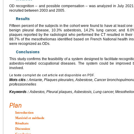
OD recognition – and possible compensation – was analyzed in July 2021
recruited between 2003 and 2005.
Results
Fifteen percent of the subjects in the cohort were found to have at least o
benign pleural disease, 10.3% asbestosis, 14.2% lung cancer, and 6.0
plaques reported by the radiologist who performed the CT resulted in their 
88.7% of the mesotheliomas identified based on French National health in
were recognized as ODs.
Conclusions
This study confirms the feasibility of a system designed to facilitate recogni
asbestos-related occupational diseases. The system could be improved by
involved.
Le texte complet de cet article est disponible en PDF.
Mots clés :
Amiante, Plaques pleurales, Asbestose, Cancer bronchopulmona
professionnelles
Keywords :
Asbestos, Pleural plaques, Asbestosis, Lung cancer, Mesotheli
Plan
Introduction
Matériel et méthode
Résultats
Discussion
Conclusion