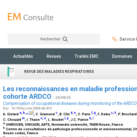
Rechercher
Service C
Rechercher
Actualités
Revues
Traités EMC
Domaines
REVUE DES MALADIES RESPIRATOIRES
Les reconnaissances en maladie professionne
cohorte ARDCO
- 24/08/24
Compensation of occupational diseases during monitoring of the ARDCO
Doi : 10.1016/j.rmr.2024.06.010
a
,
b
,
⁎
c
d
,
e
f
,
g
c
,
h
A. Gislard
, C. Gramond
, B. Clin
, C. Paris
, F. Delva
, P. Brochar
m
n
,
o
l
,
p
k
,
l
C. Chouaïd
, I. Thaon
, L. Boudet
, J.C. Pairon
a
UNIROUEN, UNICAEN, ABTE, Normandie université, 76000 Rouen, France
b
Centre de consultations de pathologie professionnelle et environnemental, C
Rouen cedex, France
c