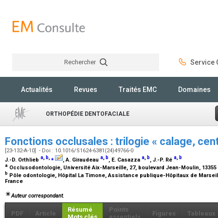
Rechercher
Service C
Rechercher
Actualités
Revues
Traités EMC
Domaines
ORTHOPÉDIE DENTOFACIALE
Fonctions occlusales : trilogie « calage, ce
[23-132-A-10] - Doi : 10.1016/S1624-6381(24)49766-0
a
,
b
,
⁎
a
,
b
a
,
b
a
,
b
J.-D. Orthlieb
, A. Giraudeau
, E. Casazza
, J.-P. Ré
a
Occlusodontologie, Université Aix-Marseille, 27, boulevard Jean-Moulin, 13355
b
Pôle odontologie, Hôpital La Timone, Assistance publique-Hôpitaux de Marseille
France
Auteur correspondant.
Résumé
Points
PDF
Article
Figures
Tableaux
Mots clés
essentiels