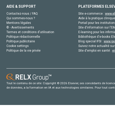
AIDE & SUPPORT
PLATEFORMES ELSE
Contactez-nous / FAQ
Site e-commerce :
www.el
Qui sommes-nous ?
Aide à la pratique clinique
Mentions légales
Portail pour les institution
© - Avertissements
Site d'information sur l'E
Termes et conditions d'utilisation
E-learning pour les infirmi
Politique rédactionnelle
Bibliothèque d'e-books Els
Politique publicitaire
Blog special IFSI :
www.gen
Cookie settings
Suivez notre actualité sur
Politique de la vie privée
Site d'emploi en santé :
e
Tout le contenu de ce site: Copyright © 2026 Elsevier, ses concédants de licence e
de données, a la formation en IA et aux technologies similaires. Pour tout con