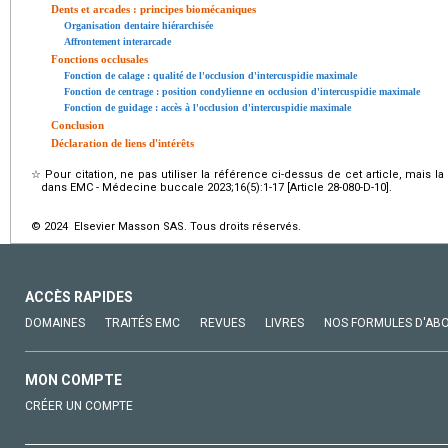
Dents et arcades : principes biomécaniques
Organisation dentaire hiérarchisée
Affrontement interarcade
Fonctions occlusales
Fonction de calage : qualité de l'occlusion d'intercuspidie maximale
Fonction de centrage : position condylienne en occlusion d'intercuspidie maximale
Fonction de guidage : accès à l'occlusion d'intercuspidie maximale
Conclusion
Déclaration de liens d'intérêts
☆
Pour citation, ne pas utiliser la référence ci-dessus de cet article, mais l
dans EMC - Médecine buccale 2023;16(5):1-17 [Article 28-080-D-10].
© 2024 Elsevier Masson SAS. Tous droits réservés.
ACCÈS RAPIDES
DOMAINES
TRAITÉS EMC
REVUES
LIVRES
NOS FORMULES D'AB
MON COMPTE
CRÉER UN COMPTE