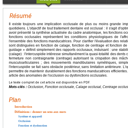
Résumé
Il existe toujours une implication occlusale de plus ou moins grande imp
quotidiens. L'objectif de tout traitement dentaire est occlusal : il s'agit d'op
avoir présenté la synthèse actualisée du cadre anatomique, les fonctions occ
fonctions occlusales représentent les conditions physiologiques de l'af
l'ensemble des fonctions manducatrices. Pour clarifier l'évaluation des relat
sont distinguées en fonction de calage, fonction de centrage et fonction de 
guidage » définit simplement des rapports occlusaux, induisant : une stabil
(calage) : l'intercuspidie intéresse simultanément la quasi-totalité des dents
fermeture non contraignante (centrage) autorisant la crispation des mâ
musculoarticulaires ; des mouvements mandibulaires symétriques, simple
l'intercuspidie se fait sans obstacle postérieur, sans limitation antérieure. L'
permettre de maintenir durablement des fonctions manducatrices efficientes.
article des anomalies de l'occlusion ou dysfonctions occlusales.
Le texte complet de cet article est disponible en PDF.
Mots-clés :
Occlusion, Fonction occlusale, Calage occlusal, Centrage occlus
Plan
Introduction
Définitions : donner un sens aux mots
Système et appareil
Occlusion
Fonction et dysfonction