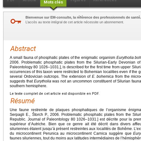
Mots clés
Bienvenue sur EM-consulte, la référence des professionnels de santé.
L’accès au texte intégral de cet article nécessite un abonnement.
Abstract
A small fauna of phosphatic plates of the enigmatic organism
Eurytholia
bo
2006. Problematic phosphatic plates from the Silurian-Early Devonian o
Paleontology 80 1026–1031.], is described for the first time from upper Silur
occurrences of this taxon were restricted to Bohemian localities even if the
several Ordovician outcrops. The extension of
E.
bohemica
from the microc
suggests that
Eurytholia
was not an uncommon constituent of Silurian fauna, a
southern hemisphere.
Le texte complet de cet article est disponible en PDF.
Résumé
Une faune restreinte de plaques phosphatiques de l’organisme énigm
Serpagli E., Štorch P., 2006. Problematic phosphatic plates from the Sil
Republic. Journal of Paleontology 80 1026–1031.] est décrite pour la pre
supérieur d’Autriche. Bien que ce genre ait été décrit dans divers affl
siluriennes étaient jusqu’à présent restreintes aux localités de Bohême. L’ex
du microcontinent Perunica au microcontinent Carnica suggère que
Eury
faunes siluriennes, tout du moins aux latitudes intermédiaires de l’hémisphèr