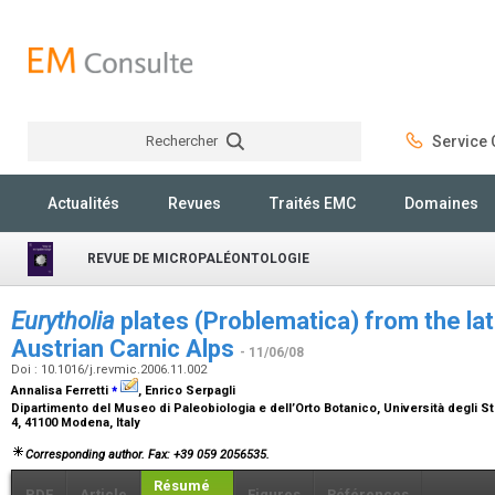
Rechercher
Service C
Rechercher
Actualités
Revues
Traités EMC
Domaines
REVUE DE MICROPALÉONTOLOGIE
Eurytholia
plates (Problematica) from the late
Austrian Carnic Alps
- 11/06/08
Doi : 10.1016/j.revmic.2006.11.002
⁎
Annalisa Ferretti
, Enrico Serpagli
Dipartimento del Museo di Paleobiologia e dell’Orto Botanico, Università degli St
4, 41100 Modena, Italy
Corresponding author. Fax: +39 059 2056535.
Résumé
PDF
Article
Figures
Références