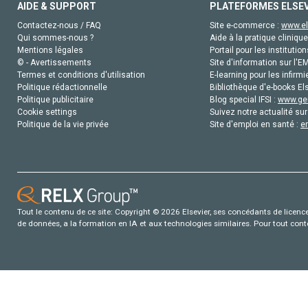
AIDE & SUPPORT
PLATEFORMES ELSE
Contactez-nous / FAQ
Site e-commerce :
www.el
Qui sommes-nous ?
Aide à la pratique clinique
Mentions légales
Portail pour les institution
© - Avertissements
Site d'information sur l'E
Termes et conditions d'utilisation
E-learning pour les infirmi
Politique rédactionnelle
Bibliothèque d'e-books Els
Politique publicitaire
Blog special IFSI :
www.gen
Cookie settings
Suivez notre actualité sur
Politique de la vie privée
Site d'emploi en santé :
e
Tout le contenu de ce site: Copyright © 2026 Elsevier, ses concédants de licence e
de données, a la formation en IA et aux technologies similaires. Pour tout con