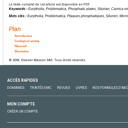
Le texte complet de cet article est disponible en PDF.
Keywords :
Eurytholia, Problematica, Phosphatic plates, Silurian, Carnica m
Mots clés :
Eurytholia, Problematica, Plaques phosphatiques, Silurien, Micr
Plan
Introduction
Geological setting
Material
Discussion
© 2006 Elsevier Masson SAS. Tous droits réservés.
ACCÈS RAPIDES
DOMAINES
TRAITÉS EMC
REVUES
LIVRES
NOS FORMULES D'AB
MON COMPTE
CRÉER UN COMPTE