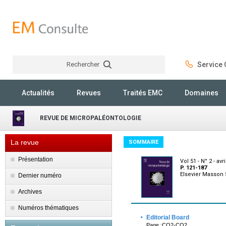
Rechercher
Service C
Rechercher
Actualités
Revues
Traités EMC
Domaines
REVUE DE MICROPALÉONTOLOGIE
La revue
SOMMAIRE
Présentation
Vol 51 - N° 2 - avr
P. 121-187
Elsevier Masson
Dernier numéro
Archives
Numéros thématiques
·
Editorial Board
Page :CO2-CO2