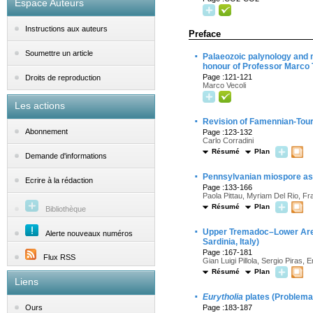
Espace Auteurs
Instructions aux auteurs
Preface
·
Soumettre un article
Palaeozoic palynology and m
honour of Professor Marco T
Page :121-121
Droits de reproduction
Marco Vecoli
Les actions
·
Revision of Famennian-Tourn
Abonnement
Page :123-132
Carlo Corradini
Résumé
Plan
Demande d'informations
·
Pennsylvanian miospore ass
Ecrire à la rédaction
Page :133-166
Paola Pittau, Myriam Del Rio, F
Résumé
Plan
Bibliothèque
·
Upper Tremadoc–Lower Aren
Alerte nouveaux numéros
Sardinia, Italy)
Page :167-181
Flux RSS
Gian Luigi Pillola, Sergio Piras, 
Résumé
Plan
Liens
·
Eurytholia
plates (Problemat
Page :183-187
Ours