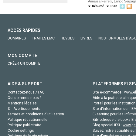
Annalisa Ferretti, Enrico Serpagli
Résumé
Plan
ACCÈS RAPIDES
DOMAINES
TRAITÉS EMC
REVUES
LIVRES
NOS FORMULES D'AB
MON COMPTE
CRÉER UN COMPTE
AIDE & SUPPORT
PLATEFORMES ELSE
Contactez-nous / FAQ
Site e-commerce :
www.el
Qui sommes-nous ?
Aide à la pratique clinique
Mentions légales
Portail pour les institution
© - Avertissements
Site d'information sur l'E
Termes et conditions d'utilisation
E-learning pour les infirmi
Politique rédactionnelle
Bibliothèque d'e-books Els
Politique publicitaire
Blog special IFSI :
www.gen
Cookie settings
Suivez notre actualité sur