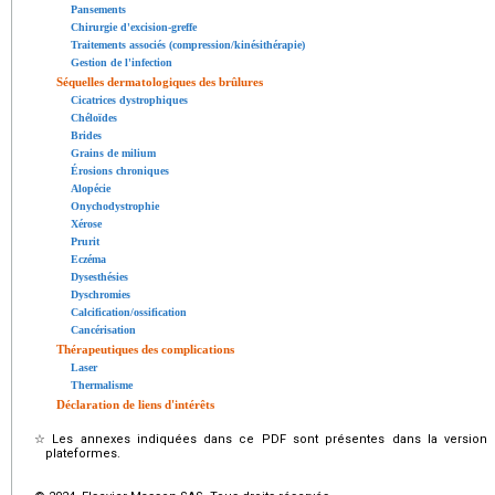
Pansements
Chirurgie d'excision-greffe
Traitements associés (compression/kinésithérapie)
Gestion de l'infection
Séquelles dermatologiques des brûlures
Cicatrices dystrophiques
Chéloïdes
Brides
Grains de milium
Érosions chroniques
Alopécie
Onychodystrophie
Xérose
Prurit
Eczéma
Dysesthésies
Dyschromies
Calcification/ossification
Cancérisation
Thérapeutiques des complications
Laser
Thermalisme
Déclaration de liens d'intérêts
☆
Les annexes indiquées dans ce PDF sont présentes dans la version é
plateformes.