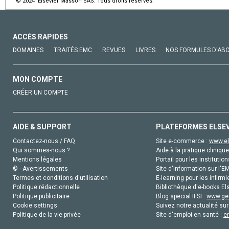
© 2024 Elsevier Masson SAS. Tous droits réservés.
ACCÈS RAPIDES
DOMAINES
TRAITÉS EMC
REVUES
LIVRES
NOS FORMULES D'AB
MON COMPTE
CRÉER UN COMPTE
AIDE & SUPPORT
PLATEFORMES ELSE
Contactez-nous / FAQ
Site e-commerce :
www.el
Qui sommes-nous ?
Aide à la pratique clinique
Mentions légales
Portail pour les institution
© - Avertissements
Site d'information sur l'E
Termes et conditions d'utilisation
E-learning pour les infirmi
Politique rédactionnelle
Bibliothèque d'e-books Els
Politique publicitaire
Blog special IFSI :
www.gen
Cookie settings
Suivez notre actualité sur
Politique de la vie privée
Site d'emploi en santé :
e