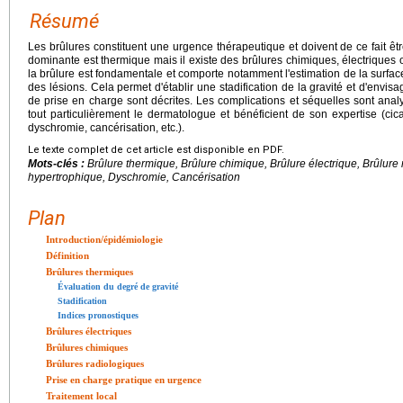
Résumé
Les brûlures constituent une urgence thérapeutique et doivent de ce fait ê
dominante est thermique mais il existe des brûlures chimiques, électriques o
la brûlure est fondamentale et comporte notamment l'estimation de la surfac
des lésions. Cela permet d'établir une stadification de la gravité et d'envi
de prise en charge sont décrites. Les complications et séquelles sont anal
tout particulièrement le dermatologue et bénéficient de son expertise (cic
dyschromie, cancérisation, etc.).
Le texte complet de cet article est disponible en PDF.
Mots-clés :
Brûlure thermique, Brûlure chimique, Brûlure électrique, Brûlure 
hypertrophique, Dyschromie, Cancérisation
Plan
Introduction/épidémiologie
Définition
Brûlures thermiques
Évaluation du degré de gravité
Stadification
Indices pronostiques
Brûlures électriques
Brûlures chimiques
Brûlures radiologiques
Prise en charge pratique en urgence
Traitement local