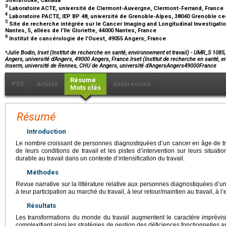
Sherbrooke, Canada
3
Laboratoire ACTE, université de Clermont-Auvergne, Clermont-Ferrand, France
4
Laboratoire PACTE, IEP BP 48, université de Grenoble-Alpes, 38040 Grenoble c
5
Site de recherche intégrée sur le Cancer Imaging and Longitudinal Investigat
Nantes, 5, allées de l’Ile Gloriette, 44000 Nantes, France
6
Institut de cancérologie de l’Ouest, 49055 Angers, France
⁎
Julie Bodin, Irset (Institut de recherche en santé, environnement et travail) - UMR_S 108
Angers, université d’Angers, 49000 Angers, France.Irset (Institut de recherche en santé, e
Inserm, université de Rennes, CHU de Angers, université d’AngersAngers49000France
Résumé
PDF
Article
Références
Mots clés
Résumé
Introduction
Le nombre croissant de personnes diagnostiquées d’un cancer en âge de trava
de leurs conditions de travail et les pistes d’intervention sur leurs situati
durable au travail dans un contexte d’intensification du travail.
Méthodes
Revue narrative sur la littérature relative aux personnes diagnostiquées d’un 
à leur participation au marché du travail, à leur retour/maintien au travail, à l
Résultats
Les transformations du monde du travail augmentent le caractère imprévisib
complexifiant ainsi les stratégies de gestion des déficiences fonctionnelles 