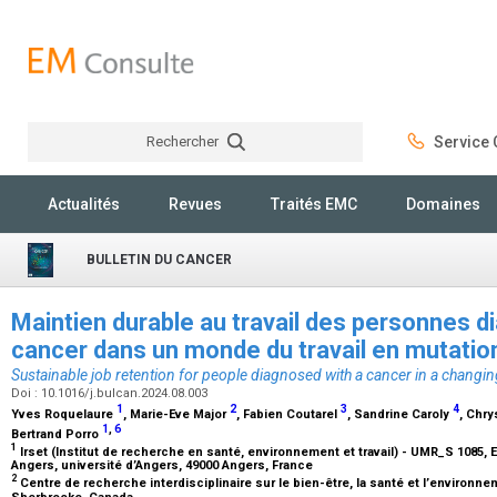
Rechercher
Service C
Rechercher
Actualités
Revues
Traités EMC
Domaines
BULLETIN DU CANCER
Maintien durable au travail des personnes d
cancer dans un monde du travail en mutati
Sustainable job retention for people diagnosed with a cancer in a changi
Doi : 10.1016/j.bulcan.2024.08.003
1
2
3
4
Yves Roquelaure
, Marie-Eve Major
, Fabien Coutarel
, Sandrine Caroly
, Chry
1
,
6
Bertrand Porro
1
Irset (Institut de recherche en santé, environnement et travail) - UMR_S 1085,
Angers, université d’Angers, 49000 Angers, France
2
Centre de recherche interdisciplinaire sur le bien-être, la santé et l’environn