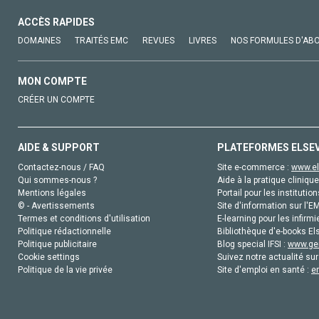
ACCÈS RAPIDES
DOMAINES
TRAITÉS EMC
REVUES
LIVRES
NOS FORMULES D'AB
MON COMPTE
CRÉER UN COMPTE
AIDE & SUPPORT
PLATEFORMES ELSE
Contactez-nous / FAQ
Site e-commerce :
www.el
Qui sommes-nous ?
Aide à la pratique clinique
Mentions légales
Portail pour les institution
© - Avertissements
Site d'information sur l'E
Termes et conditions d'utilisation
E-learning pour les infirmi
Politique rédactionnelle
Bibliothèque d'e-books Els
Politique publicitaire
Blog special IFSI :
www.gen
Cookie settings
Suivez notre actualité sur
Politique de la vie privée
Site d'emploi en santé :
e