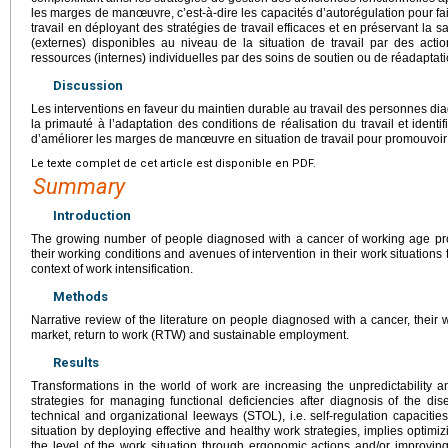
les marges de manœuvre, c’est-à-dire les capacités d’autorégulation pour fai
travail en déployant des stratégies de travail efficaces et en préservant la s
(externes) disponibles au niveau de la situation de travail par des acti
ressources (internes) individuelles par des soins de soutien ou de réadaptati
Discussion
Les interventions en faveur du maintien durable au travail des personnes d
la primauté à l’adaptation des conditions de réalisation du travail et ident
d’améliorer les marges de manœuvre en situation de travail pour promouvoir 
Le texte complet de cet article est disponible en PDF.
Summary
Introduction
The growing number of people diagnosed with a cancer of working age prom
their working conditions and avenues of intervention in their work situations 
context of work intensification.
Methods
Narrative review of the literature on people diagnosed with a cancer, their wo
market, return to work (RTW) and sustainable employment.
Results
Transformations in the world of work are increasing the unpredictability an
strategies for managing functional deficiencies after diagnosis of the d
technical and organizational leeways (STOL), i.e. self-regulation capaciti
situation by deploying effective and healthy work strategies, implies optimiz
the level of the work situation through ergonomic actions and/or improving