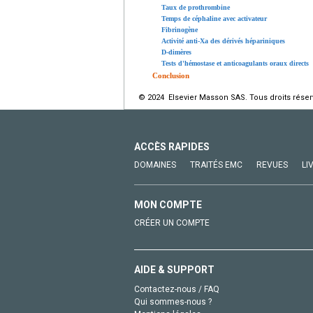
Taux de prothrombine
Temps de céphaline avec activateur
Fibrinogène
Activité anti-Xa des dérivés hépariniques
D-dimères
Tests d'hémostase et anticoagulants oraux directs
Conclusion
© 2024 Elsevier Masson SAS. Tous droits réser
ACCÈS RAPIDES
DOMAINES
TRAITÉS EMC
REVUES
LI
MON COMPTE
CRÉER UN COMPTE
AIDE & SUPPORT
Contactez-nous / FAQ
Qui sommes-nous ?