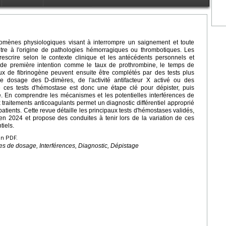
mènes physiologiques visant à interrompre un saignement et toute
être à l'origine de pathologies hémorragiques ou thrombotiques. Les
scrire selon le contexte clinique et les antécédents personnels et
 de première intention comme le taux de prothrombine, le temps de
aux de fibrinogène peuvent ensuite être complétés par des tests plus
e dosage des D-dimères, de l'activité antifacteur X activé ou des
e ces tests d'hémostase est donc une étape clé pour dépister, puis
e. En comprendre les mécanismes et les potentielles interférences de
raitements anticoagulants permet un diagnostic différentiel approprié
patients. Cette revue détaille les principaux tests d'hémostases validés,
 en 2024 et propose des conduites à tenir lors de la variation de ces
tiels.
en PDF.
 de dosage, Interférences, Diagnostic, Dépistage