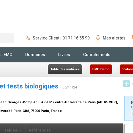
Service Client : 01 71 16 55 99
Mes alertes
Rechercher
és EMC
Domaines
Livres
Compléments
Table des matières
EMC Démo
S'abon
et tests biologiques
- 06/11/24
opéen Georges-Pompidou, AP-HP centre-Université de Paris (APHP-CUP),
B
p
L
versité Paris Cité, 75006 Paris, France
u
Tableaux
Références