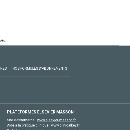
vés.
VRES
NOS FORMULES D'ABONNEMENTS
PLATEFORMES ELSEVIER MASSON
Site e-commerce :
www.elsevier-masson.fr
Aide à la pratique clinique :
www.clinicalkey.fr