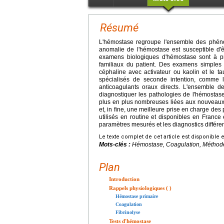
Résumé
L'hémostase regroupe l'ensemble des phéno
anomalie de l'hémostase est susceptible d'
examens biologiques d'hémostase sont à pre
familiaux du patient. Des examens simples
céphaline avec activateur ou kaolin et le t
spécialisés de seconde intention, comme l
anticoagulants oraux directs. L'ensemble d
diagnostiquer les pathologies de l'hémostas
plus en plus nombreuses liées aux nouveaux t
et, in fine, une meilleure prise en charge des 
utilisés en routine et disponibles en France
paramètres mesurés et les diagnostics différen
Le texte complet de cet article est disponible 
Mots-clés :
Hémostase, Coagulation, Méthodes
Plan
Introduction
Rappels physiologiques ( )
Hémostase primaire
Coagulation
Fibrinolyse
Tests d'hémostase