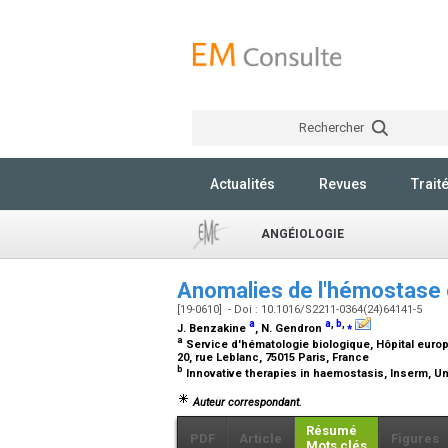
Rechercher
Actualités
Revues
Trait
ANGÉIOLOGIE
Anomalies de l'hémostase 
[19-0610] - Doi : 10.1016/S2211-0364(24)64141-5
a
a
,
b
,
⁎
J. Benzakine
, N. Gendron
a
Service d'hématologie biologique, Hôpital eur
20, rue Leblanc, 75015 Paris, France
b
Innovative therapies in haemostasis, Inserm, Uni
Auteur correspondant.
Résumé
PDF
Article
Figures
Mots clés