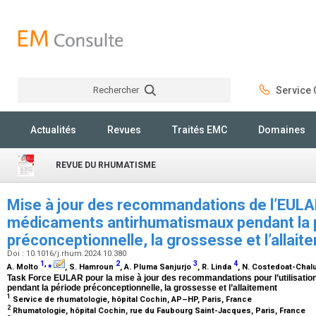
Rechercher
Service C
Rechercher
Actualités
Revues
Traités EMC
Domaines
REVUE DU RHUMATISME
Mise à jour des recommandations de l’EULAR 
médicaments antirhumatismaux pendant la 
préconceptionnelle, la grossesse et l’allai
Doi : 10.1016/j.rhum.2024.10.380
1
,
⁎
2
3
4
A. Molto
, S. Hamroun
, A. Pluma Sanjurjo
, R. Linda
, N. Costedoat-Cha
Task Force EULAR pour la mise à jour des recommandations pour l’utilisat
pendant la période préconceptionnelle, la grossesse et l’allaitement
1
Service de rhumatologie, hôpital Cochin, AP–HP, Paris, France
2
Rhumatologie, hôpital Cochin, rue du Faubourg Saint-Jacques, Paris, France