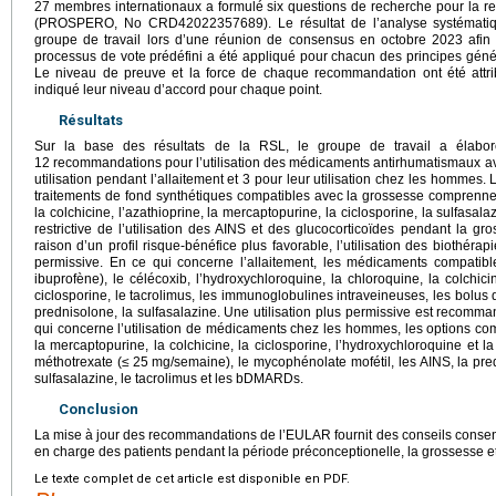
27 membres internationaux a formulé six questions de recherche pour la rev
(PROSPERO, No CRD42022357689). Le résultat de l’analyse systématique
groupe de travail lors d’une réunion de consensus en octobre 2023 afin 
processus de vote prédéfini a été appliqué pour chacun des principes gé
Le niveau de preuve et la force de chaque recommandation ont été attribu
indiqué leur niveau d’accord pour chaque point.
Résultats
Sur la base des résultats de la RSL, le groupe de travail a élabo
12 recommandations pour l’utilisation des médicaments antirhumatismaux ava
utilisation pendant l’allaitement et 3 pour leur utilisation chez les hommes
traitements de fond synthétiques compatibles avec la grossesse comprennen
la colchicine, l’azathioprine, la mercaptopurine, la ciclosporine, la sulfasal
restrictive de l’utilisation des AINS et des glucocorticoïdes pendant la 
raison d’un profil risque-bénéfice plus favorable, l’utilisation des biothérap
permissive. En ce qui concerne l’allaitement, les médicaments compatible
ibuprofène), le célécoxib, l’hydroxychloroquine, la chloroquine, la colchici
ciclosporine, le tacrolimus, les immunoglobulines intraveineuses, les bolus
prednisolone, la sulfasalazine. Une utilisation plus permissive est recomma
qui concerne l’utilisation de médicaments chez les hommes, les options co
la mercaptopurine, la colchicine, la ciclosporine, l’hydroxychloroquine et la 
méthotrexate (≤
25
mg/semaine), le mycophénolate mofétil, les AINS, la predn
sulfasalazine, le tacrolimus et les bDMARDs.
Conclusion
La mise à jour des recommandations de l’EULAR fournit des conseils consens
en charge des patients pendant la période préconceptionelle, la grossesse et
Le texte complet de cet article est disponible en PDF.