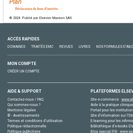
Plan
Déclaration de liens d’intérêts
© 2024 Publié par Elsevier Masson SAS.
ACCÈS RAPIDES
DOMAINES
TRAITÉS EMC
REVUES
LIVRES
NOS FORMULES D'AB
MON COMPTE
CRÉER UN COMPTE
AIDE & SUPPORT
PLATEFORMES ELSE
Contactez-nous / FAQ
Site e-commerce :
www.el
Qui sommes-nous ?
Aide à la pratique clinique
Mentions légales
Portail pour les institution
© - Avertissements
Site d'information sur l'E
Termes et conditions d'utilisation
E-learning pour les infirmi
Politique rédactionnelle
Bibliothèque d'e-books Els
Politique publicitaire
Blog special IFSI :
www.gen