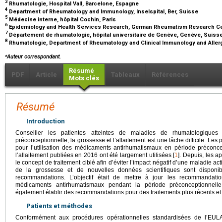
3
Rhumatologie, Hospital Vall, Barcelone, Espagne
4
Department of Rheumatology and Immunology, Inselspital, Ber, Suisse
5
Médecine interne, hôpital Cochin, Paris
6
Epidemiology and Health Services Research, German Rheumatism Research Cent
7
Département de rhumatologie, hôpital universitaire de Genève, Genève, Suiss
8
Rhumatologie, Department of Rheumatology and Clinical Immunology and Aller
⁎
Auteur correspondant.
Résumé
PDF
Article
Tableaux
Références
Mots clés
Résumé
Introduction
Conseiller les patientes atteintes de maladies de rhumatologiques
préconceptionnelle, la grossesse et l’allaitement est une tâche difficile. 
pour l’utilisation des médicaments antirhumatismaux en période préconce
l’allaitement publiées en 2016 ont été largement utilisées [
1
]. Depuis, les 
le concept de traitement ciblé afin d’éviter l’impact négatif d’une maladie acti
de la grossesse et de nouvelles données scientifiques sont disponib
recommandations. L’objectif était de mettre à jour les recommandatio
médicaments antirhumatismaux pendant la période préconceptionnelle,
également établir des recommandations pour des traitements plus récents et p
Patients et méthodes
Conformément aux procédures opérationnelles standardisées de l’EUL