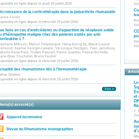
fonctionnelle, Chirurgiens orthopédistes, Praticiens hospitali
isponible en ligne depuis le jeudi 30 juillet 2026
Vol
Co
écroissance de la corticothérapie dans la polyarthrite rhumatoïde
tr
arine Forien
Au
isponible en ligne depuis le mercredi 29 juillet 2026
Vol
ue faire en cas d’antécédents ou d’apparition de néoplasie solide
CO
u d’hémopathie maligne chez des patients traités par anti-
pu
nterleukine 1 ?
He
téphane Mitrovic, Marion Delplanque, Hang-Korng Ea, Marie-Louise
Vol
rémond, Sophie Georgin-Lavialle, Véronique Hentgen, Yvan Jamilloux,
sabelle Koné-Paut, Tristan Pascart, Pierre Quartier, Pascal Richette,
arie-Elise Truchetet, Bruno Fautrel
isponible en ligne depuis le mercredi 29 juillet 2026
ctualité des rhumatismes liés à l’immunothérapie
Articl
sther Ebstein
isponible en ligne depuis le mercredi 29 juillet 2026
Le
Sq
Voir +
Ev
et
DP
tenu(s) associé(s)
Ré
T.
Zou
Appareil locomoteur
An
sy
Revue du Rhumatisme monographies
d’
Mar