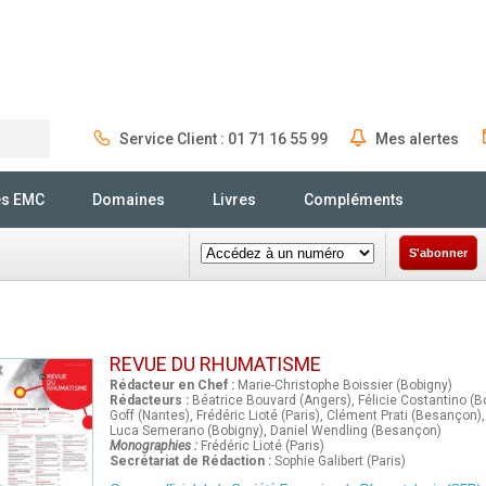
Service Client : 01 71 16 55 99
Mes alertes
Rechercher
és EMC
Domaines
Livres
Compléments
S'abonner
REVUE DU RHUMATISME
Rédacteur en Chef :
Marie-Christophe Boissier (Bobigny)
Rédacteurs :
Béatrice Bouvard (Angers), Félicie Costantino (B
Goff (Nantes), Frédéric Lioté (Paris), Clément Prati (Besançon
Luca Semerano (Bobigny), Daniel Wendling (Besançon)
Monographies :
Frédéric Lioté (Paris)
Secrétariat de Rédaction :
Sophie Galibert (Paris)