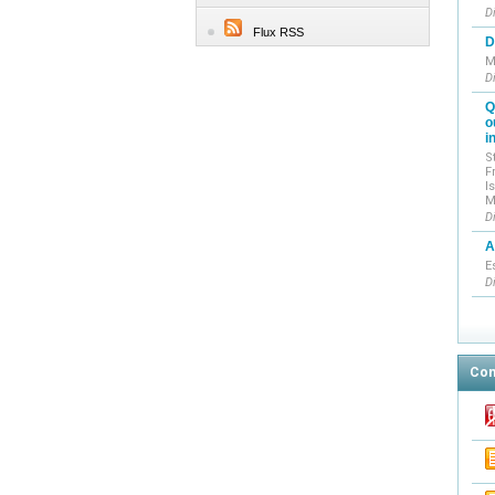
D
Flux RSS
D
M
D
Q
o
i
S
F
I
M
D
A
E
D
Con