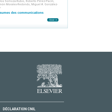
rlos Somoza-Rubio, Roberto Pérez-Pacín,
món Morales-Redondo, Miguel A. González-
y
sumes des communications
Voir +
DÉCLARATION CNIL