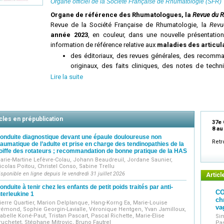
Organe officiel de la
Société Française de Rhumatologie (SFR)
Organe de référence des Rhumatologues, la
Revue du 
Revue de la Société Française de Rhumatologie, la
Revu
année 2023
, en couleur, dans une nouvelle présentation
information de référence relative aux
maladies des articula
des éditoriaux, des revues générales, des recomman
originaux, des faits cliniques, des notes de tec
correspondances et lettres à la rédaction,
Lire la suite
mais encore : des entretiens, des articles d'ensei
des fiches de synthèse, des analyses de la litt
professionnelle importante du domaine,
enfin, chaque numéro dédie en plus un espace à so
cles en prépublication
37e 
sur une thématique d'actualité de la spécialité, ra
8 au
les meilleurs experts du sujet.
onduite diagnostique devant une épaule douloureuse non
Retr
raumatique de l’adulte et prise en charge des tendinopathies de la
Les articles publiés dans la
Revue du Rhumatisme Monogr
oiffe des rotateurs ; recommandation de bonne pratique de la HAS
de la
Revue du Rhumatisme
à laquelle elle a été incorporée
arie-Martine Lefèvre-Colau, Johann Beaudreuil, Jordane Saunier,
plateformes EM-Consulte, EM-Premium, ScienceDirect et Clin
icolas Poitou, Christel Conso, Sabine Trellu
isponible en ligne depuis le vendredi 31 juillet 2026
Articl
Nous invitons les lecteurs et abonnés à lire l'éditori
Rhumatisme
, le Professeur Marie-Christophe Boissier, qu
onduite à tenir chez les enfants de petit poids traités par anti-
CO
nterleukine 1
nouvelle
Revue du Rhumatisme
:
ch
ierre Quartier, Marion Delplanque, Hang-Korng Ea, Marie-Louise
https://www.elsevier.com/fr-fr/connect/actualites/la-revue
va
rémond, Sophie Georgin-Lavialle, Véronique Hentgen, Yvan Jamilloux,
La Revue du Rhumatisme
s'adresse aux Rhumatologues,
sabelle Koné-Paut, Tristan Pascart, Pascal Richette, Marie-Elise
Sim
ruchetet, Stéphane Mitrovic, Bruno Fautrel
Pa