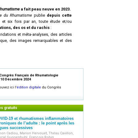
Rhumatisme
a fait peau neuve en 2023.
e du Rhumatisme
publie
depuis cette
 et six fois par an, toute étude et/ou
tions, des os et du rachis
:
dations et méta-analyses, des articles
hnique, des images remarquables et des
gnement, des compte rendus de congrès,
érature, ainsi que toute information
n sommaire à une
série monographique
Congrès Français de Rhumatologie
pportée sous forme de mises au point par
 10 Décembre 2024
ouvez ici l'
édition digitale
du Congrès
aphies
restent accessibles aux abonnés
, en France et dans le monde entier
via
les
icalKey.
es gratuits
al du Rédacteur en Chef des
Revues du
i rapporte l'évolution éditoriale de la
VID-19 et rhumatismes inflammatoires
roniques de l’adulte : le point après les
-du-rhumatisme-fait-peau-neuve
gues successives
 Internistes, Médecins de rééducation
on Cadiou, Marion Hervouet, Théau Cavillon,
scal Guggenbuhl, François Robin