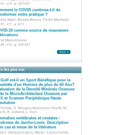
ers et libéraux.
 91 - n°3 - p. 327-337
mment le COVID continue-t-il de
ansformer notre pratique ?
rélie Najm, Alessia Alunno, Pedro Machado
 91 - n°1 - p. 8-11
VID-19 comme source de mauvaises
blications
rvé Maisonneuve
 89 - n°6 - p. 535-537
Voir +
es les plus vus
 Golf est-il un Sport Bénéfique pour le
uelette d'un Homme de plus de 60 Ans?
aluation de la Densité Minérale Osseuse
 de la MicroArchitecture Osseuse par
X et Scanner Periphérique Haute
solution
 Thomas, G. Ntougou Assoumou Hourfil, M.
ch, R. Julliand, L. Vico
omalies vertébrales et costales :
ndrome de Jarcho-Levin. Description
un cas et revue de la littérature
ía E. Vázquez-López, María I. López-Conde,