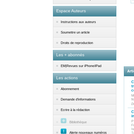
Espace Auteurs
Instructions aux auteurs
Soumettre un article
Droits de reproduction
Les + abonnés
EM|Revues sur iPhone/iPad
Arti
Les actions
C
t
Abonnement
c
M
N
Demande d'informations
D
Ecrire à la rédaction
C
i
P
Bibliothèque
F
I
Alerte nouveaux numéros
T