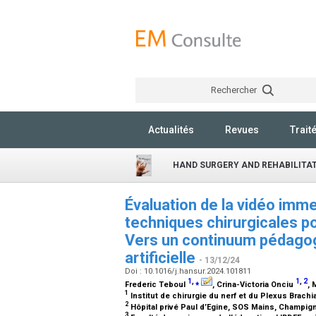
Rechercher
Actualités
Revues
Trait
HAND SURGERY AND REHABILITA
Évaluation de la vidéo imm
techniques chirurgicales po
Vers un continuum pédagogi
artificielle
- 13/12/24
Doi : 10.1016/j.hansur.2024.101811
1
,
⁎
1
,
2
Frederic Teboul
, Crina-Victoria Onciu
,
1
Institut de chirurgie du nerf et du Plexus Brachia
2
Hôpital privé Paul d’Egine, SOS Mains, Champi
3