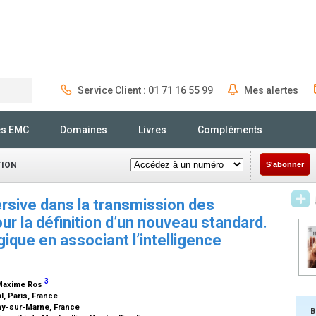
Service Client : 01 71 16 55 99
Mes alertes
Rechercher
és EMC
Domaines
Livres
Compléments
TION
S'abonner
ersive dans la transmission des
ur la définition d’un nouveau standard.
que en associant l’intelligence
3
 Maxime Ros
l, Paris, France
gny-sur-Marne, France
B