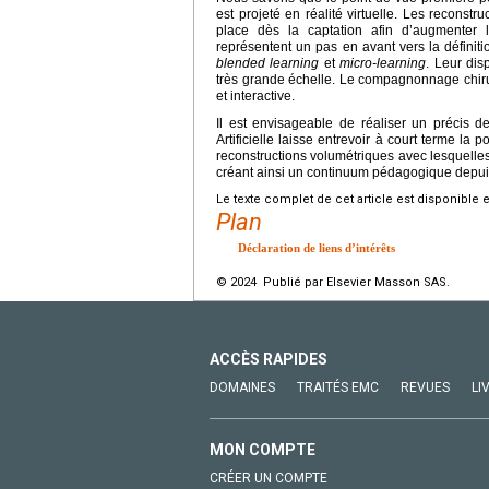
est projeté en réalité virtuelle. Les recons
place dès la captation afin d’augmenter la
représentent un pas en avant vers la définit
blended learning
et
micro-learning
. Leur dis
très grande échelle. Le compagnonnage chirur
et interactive.
Il est envisageable de réaliser un précis de 
Artificielle laisse entrevoir à court terme la 
reconstructions volumétriques avec lesquelle
créant ainsi un continuum pédagogique depuis
Le texte complet de cet article est disponible 
Plan
Déclaration de liens d’intérêts
© 2024 Publié par Elsevier Masson SAS.
ACCÈS RAPIDES
DOMAINES
TRAITÉS EMC
REVUES
LI
MON COMPTE
CRÉER UN COMPTE