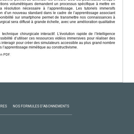
tructions volumétriques demandent un processus spécifique à mettre en
 résolution nécessaire à l’apprentissage. Les tutoriels immersifs
ion d’un nouveau standard dans le cadre de l’apprentissage associant
ponibilité sur smartphone permet de transmettre nos connaissances à
gical sera diffusé à grande échelle, avec une amélioration qualitative
technique chirurgicale interactif. L’évolution rapide de l’Intelligence
possibilité d’utiliser ces ressources vidéos immersives pour réaliser des
s interagir pour créer des simulateurs accessible au plus grand nombre
 l’apprentissage mimétique au constructivisme.
en PDF.
VRES
NOS FORMULES D'ABONNEMENTS