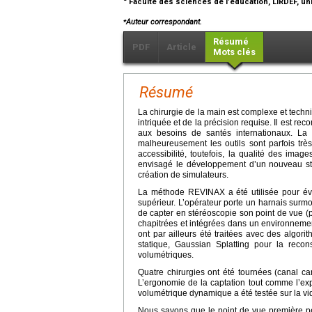
Faculté des sciences de l’éducation, LIRDEF, uni
⁎
Auteur correspondant.
Résumé
PDF
Article
Mots clés
Résumé
La chirurgie de la main est complexe et tec
intriquée et de la précision requise. Il est 
aux besoins de santés internationaux. La 
malheureusement les outils sont parfois tr
accessibilité, toutefois, la qualité des imag
envisagé le développement d’un nouveau s
création de simulateurs.
La méthode REVINAX a été utilisée pour év
supérieur. L’opérateur porte un harnais surmo
de capter en stéréoscopie son point de vue (
chapitrées et intégrées dans un environnemen
ont par ailleurs été traitées avec des algorit
statique, Gaussian Splatting pour la recon
volumétriques.
Quatre chirurgies ont été tournées (canal ca
L’ergonomie de la captation tout comme l’exp
volumétrique dynamique a été testée sur la vi
Nous savons que le point de vue première per