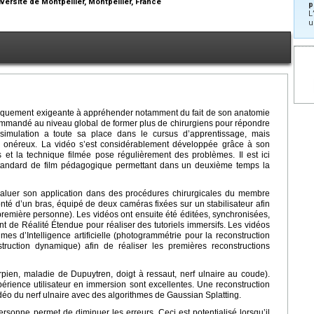
versité de Montpellier, Montpellier, France
p
L
u
hniquement exigeante à appréhender notamment du fait de son anatomie
recommandé au niveau global de former plus de chirurgiens pour répondre
simulation a toute sa place dans le cursus d’apprentissage, mais
ès onéreux. La vidéo s’est considérablement développée grâce à son
es et la technique filmée pose régulièrement des problèmes. Il est ici
tandard de film pédagogique permettant dans un deuxième temps la
aluer son application dans des procédures chirurgicales du membre
nté d’un bras, équipé de deux caméras fixées sur un stabilisateur afin
première personne). Les vidéos ont ensuite été éditées, synchronisées,
t de Réalité Étendue pour réaliser des tutoriels immersifs. Les vidéos
hmes d’Intelligence artificielle (photogrammétrie pour la reconstruction
struction dynamique) afin de réaliser les premières reconstructions
rpien, maladie de Dupuytren, doigt à ressaut, nerf ulnaire au coude).
érience utilisateur en immersion sont excellentes. Une reconstruction
déo du nerf ulnaire avec des algorithmes de Gaussian Splatting.
sonne permet de diminuer les erreurs. Ceci est potentialisé lorsqu’il