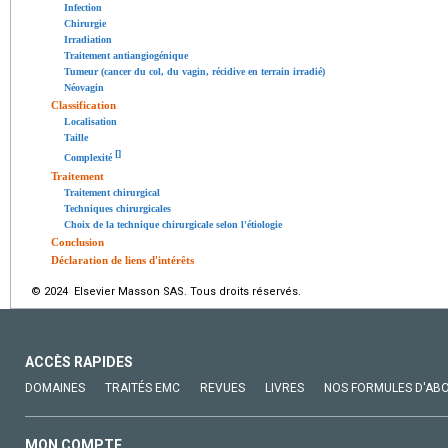
Infection
Chirurgie
Irradiation
Traitement antiangiogénique
Tumeur (cancer du col, du vagin, récidive en terrain irradié)
Néovagin
Classification
Localisation
Taille
[
]
Complexité
Traitement
Traitement chirurgical
Techniques chirurgicales
Choix de la technique chirurgicale selon l'étiologie
Conclusion
Déclaration de liens d'intérêts
© 2024 Elsevier Masson SAS. Tous droits réservés.
ACCÈS RAPIDES
DOMAINES
TRAITÉS EMC
REVUES
LIVRES
NOS FORMULES D'AB
MON COMPTE