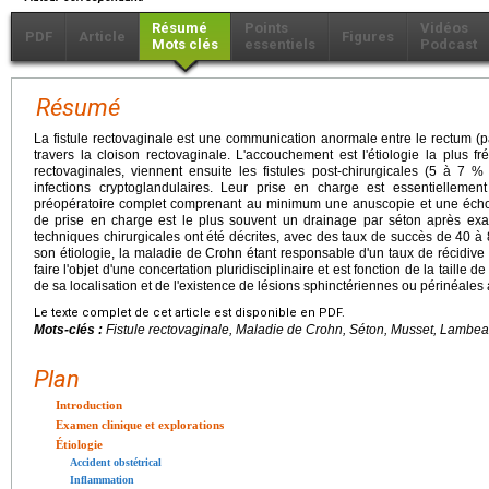
Résumé
Points
Vidéos
PDF
Article
Figures
Mots clés
essentiels
Podcast
Résumé
La fistule rectovaginale est une communication anormale entre le rectum (pa
travers la cloison rectovaginale. L'accouchement est l'étiologie la plus f
rectovaginales, viennent ensuite les fistules post-chirurgicales (5 à 7 
infections cryptoglandulaires. Leur prise en charge est essentiellemen
préopératoire complet comprenant au minimum une anuscopie et une éch
de prise en charge est le plus souvent un drainage par séton après e
techniques chirurgicales ont été décrites, avec des taux de succès de 40 à 8
son étiologie, la maladie de Crohn étant responsable d'un taux de récidive 
faire l'objet d'une concertation pluridisciplinaire et est fonction de la taille de 
de sa localisation et de l'existence de lésions sphinctériennes ou périnéales
Le texte complet de cet article est disponible en PDF.
Mots-clés :
Fistule rectovaginale, Maladie de Crohn, Séton, Musset, Lambe
Plan
Introduction
Examen clinique et explorations
Étiologie
Accident obstétrical
Inflammation