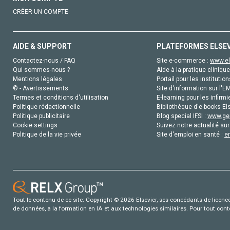
CRÉER UN COMPTE
AIDE & SUPPORT
PLATEFORMES ELSE
Contactez-nous / FAQ
Site e-commerce :
www.el
Qui sommes-nous ?
Aide à la pratique clinique
Mentions légales
Portail pour les institution
© - Avertissements
Site d'information sur l'E
Termes et conditions d'utilisation
E-learning pour les infirmi
Politique rédactionnelle
Bibliothèque d'e-books Els
Politique publicitaire
Blog special IFSI :
www.gen
Cookie settings
Suivez notre actualité sur
Politique de la vie privée
Site d'emploi en santé :
e
Tout le contenu de ce site: Copyright © 2026 Elsevier, ses concédants de licence e
de données, a la formation en IA et aux technologies similaires. Pour tout con