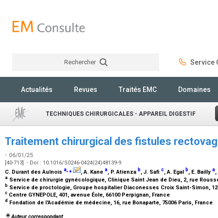
Rechercher
Service C
Rechercher
Actualités
Revues
Traités EMC
Domaines
TECHNIQUES CHIRURGICALES - APPAREIL DIGESTIF
Traitement chirurgical des fistules rectova
- 06/01/25
[40-713] - Doi : 10.1016/S0246-0424(24)48139-9
a
,
⁎
a
b
c
b
a
C. Durant des Aulnois
, A. Kane
, P. Atienza
, J. Safi
, A. Egal
, E. Bailly
,
a
Service de chirurgie gynécologique, Clinique Saint Jean de Dieu, 2, rue Rousse
b
Service de proctologie, Groupe hospitalier Diaconesses Croix Saint-Simon, 125
c
Centre GYNEPOLE, 401, avenue Éole, 66100 Perpignan, France
d
Fondation de l'Académie de médecine, 16, rue Bonaparte, 75006 Paris, France
Auteur correspondant.