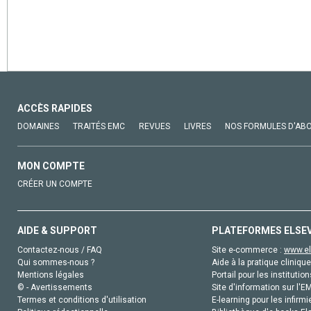
ACCÈS RAPIDES
DOMAINES
TRAITÉS EMC
REVUES
LIVRES
NOS FORMULES D'AB
MON COMPTE
CRÉER UN COMPTE
AIDE & SUPPORT
PLATEFORMES ELSE
Contactez-nous / FAQ
Site e-commerce :
www.el
Qui sommes-nous ?
Aide à la pratique clinique
Mentions légales
Portail pour les institution
© - Avertissements
Site d'information sur l'E
Termes et conditions d'utilisation
E-learning pour les infirmi