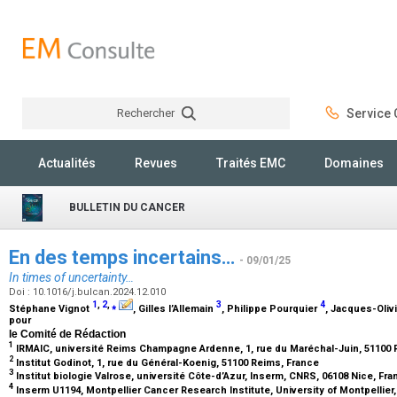
Rechercher
Service C
Rechercher
Actualités
Revues
Traités EMC
Domaines
BULLETIN DU CANCER
En des temps incertains…
- 09/01/25
In times of uncertainty…
Doi : 10.1016/j.bulcan.2024.12.010
1
,
2
,
⁎
3
4
Stéphane Vignot
, Gilles l’Allemain
, Philippe Pourquier
, Jacques-Oliv
pour
le Comité de Rédaction
1
IRMAIC, université Reims Champagne Ardenne, 1, rue du Maréchal-Juin, 51100
2
Institut Godinot, 1, rue du Général-Koenig, 51100 Reims, France
3
Institut biologie Valrose, université Côte-d’Azur, Inserm, CNRS, 06108 Nice, Fr
4
Inserm U1194, Montpellier Cancer Research Institute, University of Montpellier,