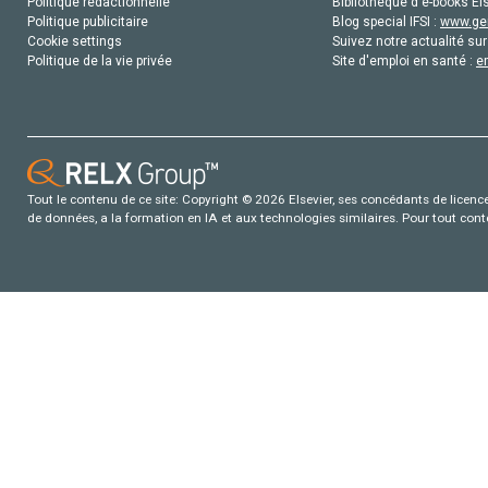
Politique rédactionnelle
Bibliothèque d'e-books Els
Politique publicitaire
Blog special IFSI :
www.gen
Cookie settings
Suivez notre actualité sur
Politique de la vie privée
Site d'emploi en santé :
e
Tout le contenu de ce site: Copyright © 2026 Elsevier, ses concédants de licence e
de données, a la formation en IA et aux technologies similaires. Pour tout con