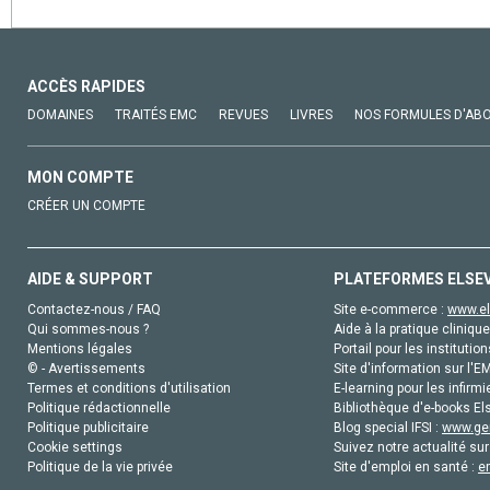
ACCÈS RAPIDES
DOMAINES
TRAITÉS EMC
REVUES
LIVRES
NOS FORMULES D'AB
MON COMPTE
CRÉER UN COMPTE
AIDE & SUPPORT
PLATEFORMES ELSE
Contactez-nous / FAQ
Site e-commerce :
www.el
Qui sommes-nous ?
Aide à la pratique clinique
Mentions légales
Portail pour les institution
© - Avertissements
Site d'information sur l'E
Termes et conditions d'utilisation
E-learning pour les infirmi
Politique rédactionnelle
Bibliothèque d'e-books Els
Politique publicitaire
Blog special IFSI :
www.gen
Cookie settings
Suivez notre actualité sur
Politique de la vie privée
Site d'emploi en santé :
e