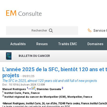
Rechercher
Service C
Rechercher
Actualités
Revues
Traités EMC
Domaines
BULLETIN DU CANCER
L’année 2025 de la SFC, bientôt 120 ans et
projets
- 09/01/25
The SFC in 2025, almost 120 years old and still full of new projects
Doi : 10.1016/j.bulcan.2024.12.008
1
,
⁎
2
Manuel Rodrigues
, Stanislas Quesada
1
Institut Curie, Paris, France
2
Institut régional du cancer de Montpellier (ICM), Montpellier, France
⁎
Manuel Rodrigues, Institut Curie, 26, rue d’Ulm, 75248 Paris cedex, France.Institut Curi
Le texte complet de cet article est disponible en PDF.