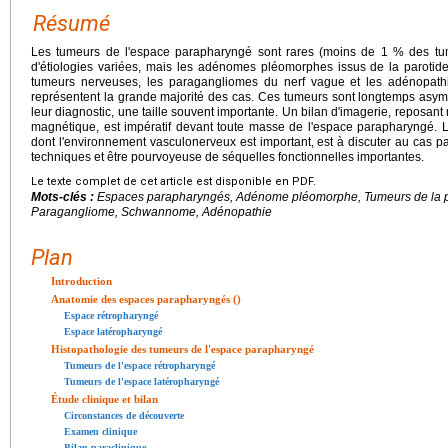
Résumé
Les tumeurs de l'espace parapharyngé sont rares (moins de 1 % des tume
d'étiologies variées, mais les adénomes pléomorphes issus de la parotide
tumeurs nerveuses, les paragangliomes du nerf vague et les adénopathi
représentent la grande majorité des cas. Ces tumeurs sont longtemps asym
leur diagnostic, une taille souvent importante. Un bilan d'imagerie, reposan
magnétique, est impératif devant toute masse de l'espace parapharyngé. L
dont l'environnement vasculonerveux est important, est à discuter au cas par
techniques et être pourvoyeuse de séquelles fonctionnelles importantes.
Le texte complet de cet article est disponible en PDF.
Mots-clés :
Espaces parapharyngés, Adénome pléomorphe, Tumeurs de la p
Paragangliome, Schwannome, Adénopathie
Plan
Introduction
Anatomie des espaces parapharyngés ()
Espace rétropharyngé
Espace latéropharyngé
Histopathologie des tumeurs de l'espace parapharyngé
Tumeurs de l'espace rétropharyngé
Tumeurs de l'espace latéropharyngé
Étude clinique et bilan
Circonstances de découverte
Examen clinique
Bilan paraclinique