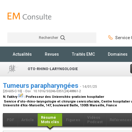
Rechercher
Service C
Rechercher
Actualités
Revues
Traités EMC
Domaines
OTO-RHINO-LARYNGOLOGIE
Tumeurs parapharyngées
- 14/01/25
[20-605-C-10] - Doi : 10.1016/S0246-0351(24)48861-2
N. Fakhry
:
Professeur des Universités-praticien hospitalier
Service d'oto-rhino-laryngologie et chirurgie cervicofaciale, Centre hospitalier
Université d'Aix-Marseille, 147, boulevard Baille, 13005 Marseille, France
Résumé
Vidéos
PDF
Article
Figures
Références
Mots clés
Podcast