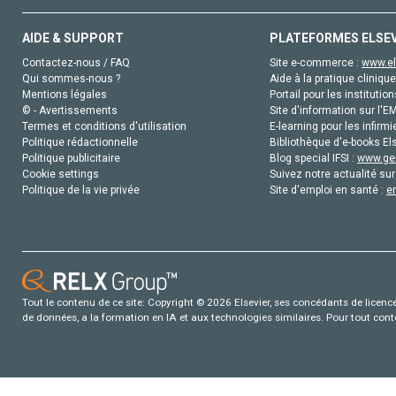
AIDE & SUPPORT
PLATEFORMES ELSE
Contactez-nous / FAQ
Site e-commerce :
www.el
Qui sommes-nous ?
Aide à la pratique clinique
Mentions légales
Portail pour les institution
© - Avertissements
Site d'information sur l'E
Termes et conditions d'utilisation
E-learning pour les infirmi
Politique rédactionnelle
Bibliothèque d'e-books Els
Politique publicitaire
Blog special IFSI :
www.gen
Cookie settings
Suivez notre actualité sur
Politique de la vie privée
Site d'emploi en santé :
e
Tout le contenu de ce site: Copyright © 2026 Elsevier, ses concédants de licence e
de données, a la formation en IA et aux technologies similaires. Pour tout con