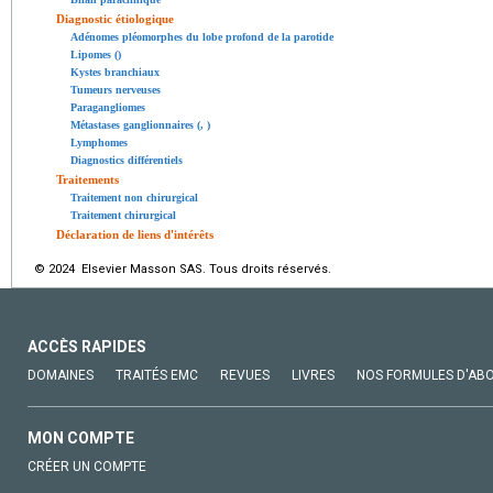
Diagnostic étiologique
Adénomes pléomorphes du lobe profond de la parotide
Lipomes ()
Kystes branchiaux
Tumeurs nerveuses
Paragangliomes
Métastases ganglionnaires (, )
Lymphomes
Diagnostics différentiels
Traitements
Traitement non chirurgical
Traitement chirurgical
Déclaration de liens d'intérêts
© 2024 Elsevier Masson SAS. Tous droits réservés.
ACCÈS RAPIDES
DOMAINES
TRAITÉS EMC
REVUES
LIVRES
NOS FORMULES D'AB
MON COMPTE
CRÉER UN COMPTE