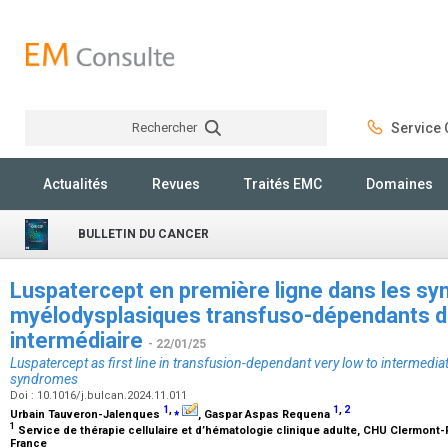
Rechercher
Service C
Rechercher
Actualités
Revues
Traités EMC
Domaines
BULLETIN DU CANCER
Luspatercept en première ligne dans les s
myélodysplasiques transfuso-dépendants de 
intermédiaire
- 22/01/25
Luspatercept as first line in transfusion-dependant very low to intermedia
syndromes
Doi : 10.1016/j.bulcan.2024.11.011
1
,
⁎
1
,
2
Urbain Tauveron-Jalenques
, Gaspar Aspas Requena
1
Service de thérapie cellulaire et d’hématologie clinique adulte, CHU Clermont-F
France