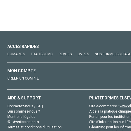
ACCÈS RAPIDES
DOMAINES
TRAITÉS EMC
REVUES
LIVRES
NOS FORMULES D'AB
MON COMPTE
CRÉER UN COMPTE
AIDE & SUPPORT
PLATEFORMES ELSE
Contactez-nous / FAQ
Site e-commerce :
www.el
Qui sommes-nous ?
Aide à la pratique clinique
Mentions légales
Portail pour les institution
© - Avertissements
Site d'information sur l'E
Termes et conditions d'utilisation
E-learning pour les infirmi