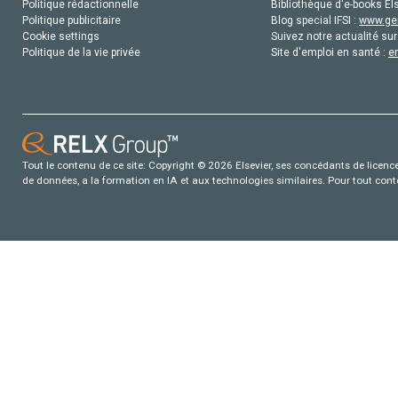
Politique rédactionnelle
Bibliothèque d'e-books Els
Politique publicitaire
Blog special IFSI :
www.gen
Cookie settings
Suivez notre actualité sur
Politique de la vie privée
Site d'emploi en santé :
e
Tout le contenu de ce site: Copyright © 2026 Elsevier, ses concédants de licence e
de données, a la formation en IA et aux technologies similaires. Pour tout con