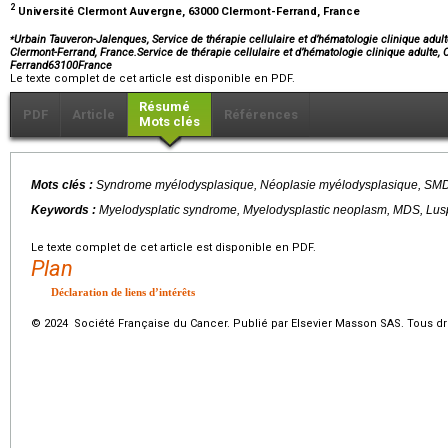
2
Université Clermont Auvergne, 63000 Clermont-Ferrand, France
⁎
Urbain Tauveron-Jalenques, Service de thérapie cellulaire et d’hématologie clinique adul
Clermont-Ferrand, France.Service de thérapie cellulaire et d’hématologie clinique adulte,
Ferrand63100France
Le texte complet de cet article est disponible en PDF.
Résumé
PDF
Article
Références
Mots clés
Mots clés :
Syndrome myélodysplasique, Néoplasie myélodysplasique, SMD,
Keywords :
Myelodysplatic syndrome, Myelodysplastic neoplasm, MDS, Lusp
Le texte complet de cet article est disponible en PDF.
Plan
Déclaration de liens d’intérêts
© 2024 Société Française du Cancer. Publié par Elsevier Masson SAS. Tous dro