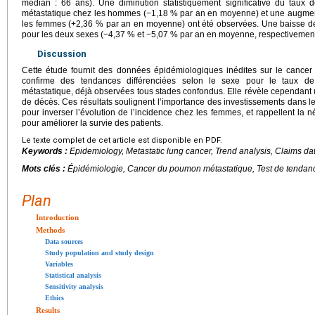
médian : 66 ans). Une diminution statistiquement significative du taux 
métastatique chez les hommes (−1,18 % par an en moyenne) et une augmenta
les femmes (+2,36 % par an en moyenne) ont été observées. Une baisse de
pour les deux sexes (−4,37 % et −5,07 % par an en moyenne, respectivement
Discussion
Cette étude fournit des données épidémiologiques inédites sur le cance
confirme des tendances différenciées selon le sexe pour le taux de
métastatique, déjà observées tous stades confondus. Elle révèle cependant u
de décès. Ces résultats soulignent l’importance des investissements dans l
pour inverser l’évolution de l’incidence chez les femmes, et rappellent la 
pour améliorer la survie des patients.
Le texte complet de cet article est disponible en PDF.
Keywords :
Epidemiology, Metastatic lung cancer, Trend analysis, Claims da
Mots clés :
Épidémiologie, Cancer du poumon métastatique, Test de tenda
Plan
Introduction
Methods
Data sources
Study population and study design
Variables
Statistical analysis
Sensitivity analysis
Ethics
Results