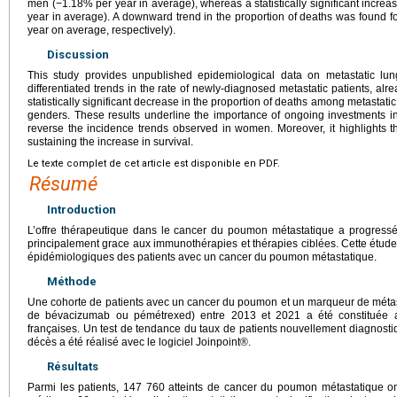
men (−1.18% per year in average), whereas a statistically significant incr
year in average). A downward trend in the proportion of deaths was found
year on average, respectively).
Discussion
This study provides unpublished epidemiological data on metastatic lu
differentiated trends in the rate of newly-diagnosed metastatic patients, al
statistically significant decrease in the proportion of deaths among metastati
genders. These results underline the importance of ongoing investments in 
reverse the incidence trends observed in women. Moreover, it highlights the 
sustaining the increase in survival.
Le texte complet de cet article est disponible en PDF.
Résumé
Introduction
L’offre thérapeutique dans le cancer du poumon métastatique a progress
principalement grace aux immunothérapies et thérapies ciblées. Cette étude 
épidémiologiques des patients avec un cancer du poumon métastatique.
Méthode
Une cohorte de patients avec un cancer du poumon et un marqueur de mét
de bévacizumab ou pémétrexed) entre 2013 et 2021 a été constituée
françaises. Un test de tendance du taux de patients nouvellement diagnosti
décès a été réalisé avec le logiciel Joinpoint®.
Résultats
Parmi les patients, 147 760 atteints de cancer du poumon métastatique on