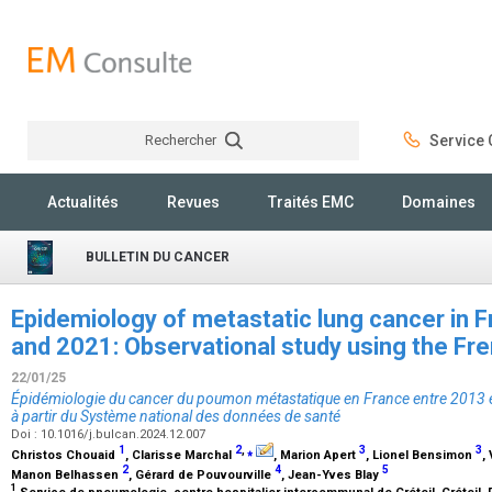
Rechercher
Service C
Rechercher
Actualités
Revues
Traités EMC
Domaines
BULLETIN DU CANCER
Epidemiology of metastatic lung cancer in
and 2021: Observational study using the Fr
22/01/25
Épidémiologie du cancer du poumon métastatique en France entre 2013 e
à partir du Système national des données de santé
Doi : 10.1016/j.bulcan.2024.12.007
1
2
,
⁎
3
3
Christos Chouaid
, Clarisse Marchal
, Marion Apert
, Lionel Bensimon
,
2
4
5
Manon Belhassen
, Gérard de Pouvourville
, Jean-Yves Blay
1
Service de pneumologie, centre hospitalier intercommunal de Créteil, Créteil,