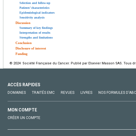
Selection and follow-up
Patients’ characteristics
Epidemiological indicators
Sensitivity analysis
Discussion
Summary of key findings
Interpretation of results
Strengths and limitations
Conclusion
Disclosure of interest
Funding
© 2024 Société Française du Cancer. Publié par Elsevier Masson SAS. Tous dro
ACCÈS RAPIDES
DOMAINES
TRAITÉS EMC
REVUES
LIVRES
NOS FORMULES D'AB
MON COMPTE
CRÉER UN COMPTE