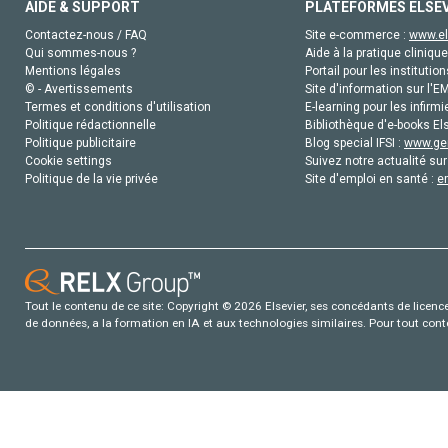
AIDE & SUPPORT
PLATEFORMES ELSE
Contactez-nous / FAQ
Site e-commerce :
www.el
Qui sommes-nous ?
Aide à la pratique clinique
Mentions légales
Portail pour les institution
© - Avertissements
Site d'information sur l'E
Termes et conditions d'utilisation
E-learning pour les infirmi
Politique rédactionnelle
Bibliothèque d'e-books Els
Politique publicitaire
Blog special IFSI :
www.gen
Cookie settings
Suivez notre actualité sur
Politique de la vie privée
Site d'emploi en santé :
e
Tout le contenu de ce site: Copyright © 2026 Elsevier, ses concédants de licence e
de données, a la formation en IA et aux technologies similaires. Pour tout con