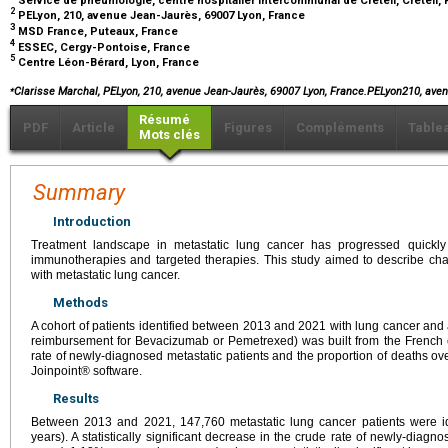
2
PELyon, 210, avenue Jean-Jaurès, 69007 Lyon, France
3
MSD France, Puteaux, France
4
ESSEC, Cergy-Pontoise, France
5
Centre Léon-Bérard, Lyon, France
⁎
Clarisse Marchal, PELyon, 210, avenue Jean-Jaurès, 69007 Lyon, France.PELyon210, av
Résumé
PDF
Article
Figures
Compléments
Table
Mots clés
Summary
Introduction
Treatment landscape in metastatic lung cancer has progressed quickly
immunotherapies and targeted therapies. This study aimed to describe cha
with metastatic lung cancer.
Methods
A cohort of patients identified between 2013 and 2021 with lung cancer and
reimbursement for Bevacizumab or Pemetrexed) was built from the French c
rate of newly-diagnosed metastatic patients and the proportion of deaths o
Joinpoint® software.
Results
Between 2013 and 2021, 147,760 metastatic lung cancer patients were i
years). A statistically significant decrease in the crude rate of newly-diag