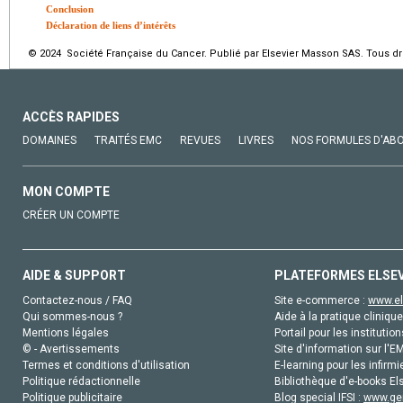
Conclusion
Déclaration de liens d’intérêts
© 2024 Société Française du Cancer. Publié par Elsevier Masson SAS. Tous dro
ACCÈS RAPIDES
DOMAINES
TRAITÉS EMC
REVUES
LIVRES
NOS FORMULES D'AB
MON COMPTE
CRÉER UN COMPTE
AIDE & SUPPORT
PLATEFORMES ELSE
Contactez-nous / FAQ
Site e-commerce :
www.el
Qui sommes-nous ?
Aide à la pratique clinique
Mentions légales
Portail pour les institution
© - Avertissements
Site d'information sur l'E
Termes et conditions d'utilisation
E-learning pour les infirmi
Politique rédactionnelle
Bibliothèque d'e-books Els
Politique publicitaire
Blog special IFSI :
www.gen