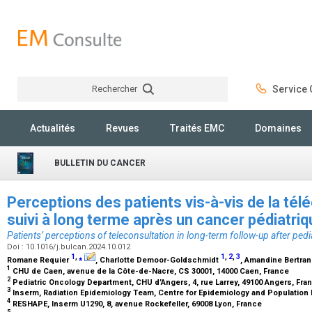
Rechercher
Service C
Rechercher
Actualités
Revues
Traités EMC
Domaines
BULLETIN DU CANCER
Perceptions des patients vis-à-vis de la tél
suivi à long terme après un cancer pédiatri
Patients’ perceptions of teleconsultation in long-term follow-up after pedi
Doi : 10.1016/j.bulcan.2024.10.012
1
,
⁎
1
,
2
,
3
Romane Requier
, Charlotte Demoor-Goldschmidt
, Amandine Bertra
1
CHU de Caen, avenue de la Côte-de-Nacre, CS 30001, 14000 Caen, France
2
Pediatric Oncology Department, CHU d’Angers, 4, rue Larrey, 49100 Angers, Fr
3
Inserm, Radiation Epidemiology Team, Centre for Epidemiology and Population He
4
RESHAPE, Inserm U1290, 8, avenue Rockefeller, 69008 Lyon, France
5