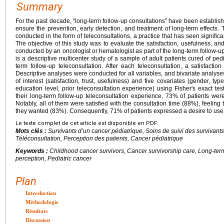
Summary
For the past decade, “long-term follow-up consultations” have been establishe
ensure the prevention, early detection, and treatment of long-term effects
conducted in the form of teleconsultations, a practice that has seen signific
The objective of this study was to evaluate the satisfaction, usefulness, an
conducted by an oncologist or hematologist as part of the long-term follow-up 
is a descriptive multicenter study of a sample of adult patients cured of pe
term follow-up teleconsultation. After each teleconsultation, a satisfactio
Descriptive analyses were conducted for all variables, and bivariate analy
of interest (satisfaction, trust, usefulness) and five covariates (gender, typ
education level, prior teleconsultation experience) using Fisher's exact tes
their long-term follow-up teleconsultation experience, 73% of patients were 
Notably, all of them were satisfied with the consultation time (88%), feeling 
they wanted (83%). Consequently, 71% of patients expressed a desire to use t
Le texte complet de cet article est disponible en PDF.
Mots clés :
Survivants d’un cancer pédiatrique, Soins de suivi des survivants
Téléconsultation, Perception des patients, Cancer pédiatrique
Keywords :
Childhood cancer survivors, Cancer survivorship care, Long-term 
perception, Pediatric cancer
Plan
Introduction
Méthodologie
Résultats
Discussion