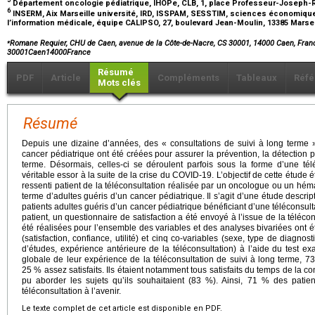
Département oncologie pédiatrique, IHOPe, CLB, 1, place Professeur-Joseph-R
6
INSERM, Aix Marseille université, IRD, ISSPAM, SESSTIM, sciences économiques
l’information médicale, équipe CALIPSO, 27, boulevard Jean-Moulin, 13385 Marse
⁎
Romane Requier, CHU de Caen, avenue de la Côte-de-Nacre, CS 30001, 14000 Caen, Fran
30001Caen14000France
Résumé
PDF
Article
Compléments
Tableaux
Réfé
Mots clés
Résumé
Depuis une dizaine d’années, des « consultations de suivi à long terme »
cancer pédiatrique ont été créées pour assurer la prévention, la détection p
terme. Désormais, celles-ci se déroulent parfois sous la forme d’une tél
véritable essor à la suite de la crise du COVID-19. L’objectif de cette étude était
ressenti patient de la téléconsultation réalisée par un oncologue ou un hém
terme d’adultes guéris d’un cancer pédiatrique. Il s’agit d’une étude descrip
patients adultes guéris d’un cancer pédiatrique bénéficiant d’une téléconsul
patient, un questionnaire de satisfaction a été envoyé à l’issue de la téléco
été réalisées pour l’ensemble des variables et des analyses bivariées ont ét
(satisfaction, confiance, utilité) et cinq co-variables (sexe, type de diagnos
d’études, expérience antérieure de la téléconsultation) à l’aide du test ex
globale de leur expérience de la téléconsultation de suivi à long terme, 73 
25 % assez satisfaits. Ils étaient notamment tous satisfaits du temps de la co
pu aborder les sujets qu’ils souhaitaient (83 %). Ainsi, 71 % des patien
téléconsultation à l’avenir.
Le texte complet de cet article est disponible en PDF.