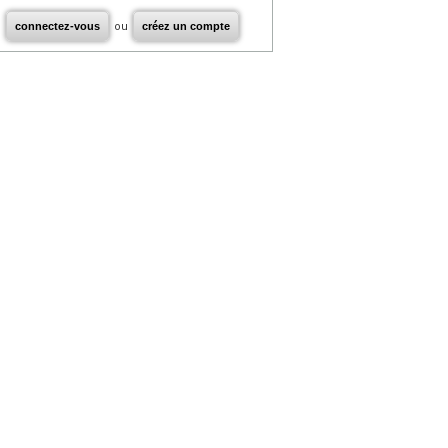
connectez-vous
ou
créez un compte