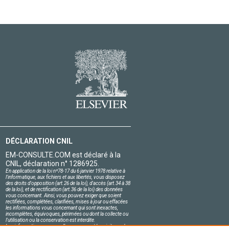
DÉCLARATION CNIL
EM-CONSULTE.COM est déclaré à la
CNIL, déclaration n° 1286925.
En application de la loi nº78-17 du 6 janvier 1978 relative à
l'informatique, aux fichiers et aux libertés, vous disposez
des droits d'opposition (art.26 de la loi), d'accès (art.34 à 38
de la loi), et de rectification (art.36 de la loi) des données
vous concernant. Ainsi, vous pouvez exiger que soient
rectifiées, complétées, clarifiées, mises à jour ou effacées
les informations vous concernant qui sont inexactes,
incomplètes, équivoques, périmées ou dont la collecte ou
l'utilisation ou la conservation est interdite.
Les informations personnelles concernant les visiteurs de