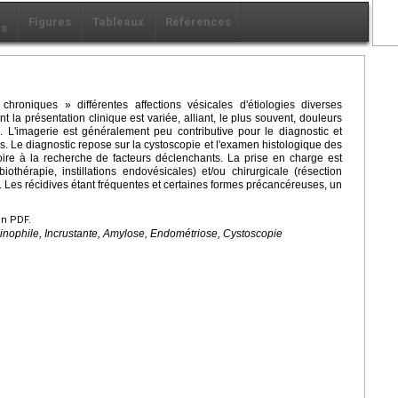
Figures
Tableaux
Références
ls
roniques » différentes affections vésicales d'étiologies diverses
dont la présentation clinique est variée, alliant, le plus souvent, douleurs
s. L'imagerie est généralement peu contributive pour le diagnostic et
ns. Le diagnostic repose sur la cystoscopie et l'examen histologique des
oire à la recherche de facteurs déclenchants. La prise en charge est
iothérapie, instillations endovésicales) et/ou chirurgicale (résection
. Les récidives étant fréquentes et certaines formes précancéreuses, un
en PDF.
sinophile, Incrustante, Amylose, Endométriose, Cystoscopie