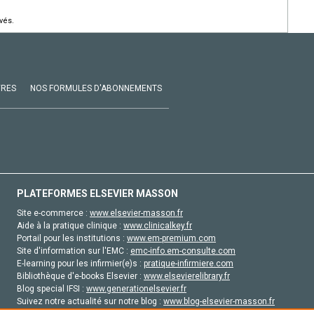
vés.
VRES
NOS FORMULES D'ABONNEMENTS
PLATEFORMES ELSEVIER MASSON
Site e-commerce :
www.elsevier-masson.fr
Aide à la pratique clinique :
www.clinicalkey.fr
Portail pour les institutions :
www.em-premium.com
Site d'information sur l'EMC :
emc-info.em-consulte.com
E-learning pour les infirmier(e)s :
pratique-infirmiere.com
Bibliothèque d'e-books Elsevier :
www.elsevierelibrary.fr
Blog special IFSI :
www.generationelsevier.fr
Suivez notre actualité sur notre blog :
www.blog-elsevier-masson.fr
Site d'emploi en santé :
emploisante.com