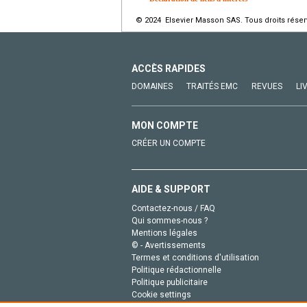
© 2024 Elsevier Masson SAS. Tous droits réser
ACCÈS RAPIDES
DOMAINES
TRAITÉS EMC
REVUES
LI
MON COMPTE
CRÉER UN COMPTE
AIDE & SUPPORT
Contactez-nous / FAQ
Qui sommes-nous ?
Mentions légales
© - Avertissements
Termes et conditions d'utilisation
Politique rédactionnelle
Politique publicitaire
Cookie settings
Politique de la vie privée