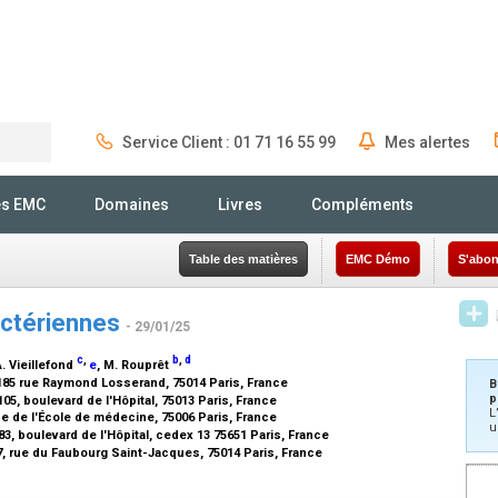
Service Client : 01 71 16 55 99
Mes alertes
Rechercher
és EMC
Domaines
Livres
Compléments
Table des matières
EMC Démo
S'abon
actériennes
- 29/01/25
c
,
b
,
d
A. Vieillefond
e
, M. Rouprêt
 185 rue Raymond Losserand, 75014 Paris, France
B
p
5, boulevard de l'Hôpital, 75013 Paris, France
L
ue de l'École de médecine, 75006 Paris, France
u
-83, boulevard de l'Hôpital, cedex 13 75651 Paris, France
, rue du Faubourg Saint-Jacques, 75014 Paris, France