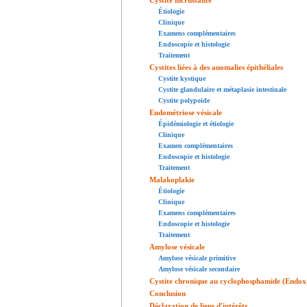
Étiologie
Clinique
Examens complémentaires
Endoscopie et histologie
Traitement
Cystites liées à des anomalies épithéliales
Cystite kystique
Cystite glandulaire et métaplasie intestinale
Cystite polypoïde
Endométriose vésicale
Épidémiologie et étiologie
Clinique
Examen complémentaires
Endoscopie et histologie
Traitement
Malakoplakie
Étiologie
Clinique
Examens complémentaires
Endoscopie et histologie
Traitement
Amylose vésicale
Amylose vésicale primitive
Amylose vésicale secondaire
Cystite chronique au cyclophosphamide (Endo
Conclusion
Déclaration de liens d'intérêts