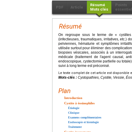
Résumé
Points
PDF
Article
Mots clés
essentie
Résumé
On regroupe sous le terme de « cystites ch
(infectieuses, traumatiques, irritatives, etc.) 
pelviennes, hématurie et symptômes irritatif
utilisée surtout pour éliminer des complicatio
biopsies vésicales, associés à un interrogat
médicale (traitement de l'agent causal, antib
endoscopique, cystectomie partielle ou totale)
suivi à long terme est préconisé.
Le texte complet de cet article est disponible 
Mots-clés :
Cystopathies, Cystite, Vessie, Éo
Plan
Introduction
Cystite à éosinophiles
Étiologie
Clinique
Examens complémentaires
Endoscopie et histologie
Traitement
Cystite incrustante