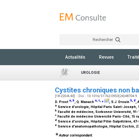
Rechercher
Actualités
Revues
Trait
UROLOGIE
Cystites chroniques non b
[18-220-A-40] - Doi : 10.1016/S1762-0953(24)48704-9
a
,
b
a
,
c
,
⁎
b
,
d
D. Prost
, Q. Manach
, S.J. Drouin
, 
a
Service d'urologie, Hôpital Paris Saint-Joseph,
b
Faculté de médecine, Sorbonne-Université, 91-10
c
Faculté de médecine Université Paris-Cité, 15 r
d
Service d'urologie, Hôpital Pitié-Salpêtrière, 47
e
Service d'anatomopathologie, Hôpital Cochin, 27
Auteur correspondant.