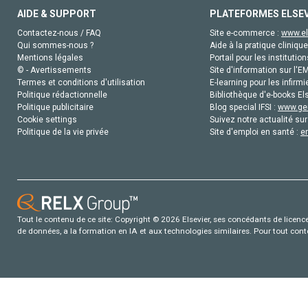
AIDE & SUPPORT
PLATEFORMES ELSE
Contactez-nous / FAQ
Site e-commerce :
www.el
Qui sommes-nous ?
Aide à la pratique clinique
Mentions légales
Portail pour les institution
© - Avertissements
Site d'information sur l'E
Termes et conditions d'utilisation
E-learning pour les infirmi
Politique rédactionnelle
Bibliothèque d'e-books Els
Politique publicitaire
Blog special IFSI :
www.gen
Cookie settings
Suivez notre actualité sur
Politique de la vie privée
Site d'emploi en santé :
e
Tout le contenu de ce site: Copyright © 2026 Elsevier, ses concédants de licence e
de données, a la formation en IA et aux technologies similaires. Pour tout con