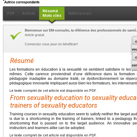
*
Autrice correspondante.
Résumé
PDF
Article
Références
Mots clés
Bienvenue sur EM-consulte, la référence des professionnels de santé.
Article gratuit.
c
Connectez-vous pour en bénéficier!
vo
Résumé
co
Les formations en éducation à la sexualité ne semblent satisfaire ni les pu
mêmes. Cette carence proviendrait d’une déficience dans la formation 
pédagogie inadaptée au domaine traité, ce dysfonctionnement se réperc
pédagogique innovante impliquant aussi bien les formateurs, les intervenants
Le texte complet de cet article est disponible en PDF.
From sexuality education to sexuality educat
trainers of sexuality educators
Training courses in sexuality education seem to satisfy neither the target au
is due to a shortcoming in the training of trainers, linked to a pedagogy that
shortcoming that is passed on to the target audience. An innovative pe
instructors and learners alike can be adopted.
Le texte complet de cet article est disponible en PDF.