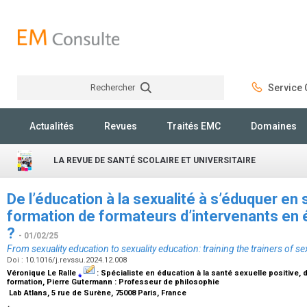
Rechercher
Service C
Rechercher
Actualités
Revues
Traités EMC
Domaines
LA REVUE DE SANTÉ SCOLAIRE ET UNIVERSITAIRE
De l’éducation à la sexualité à s’éduquer en s
formation de formateurs d’intervenants en é
?
- 01/02/25
From sexuality education to sexuality education: training the trainers of se
Doi : 10.1016/j.revssu.2024.12.008
Véronique Le Ralle
⁎
:
Spécialiste en éducation à la santé sexuelle positive, 
formation
, Pierre Gutermann :
Professeur de philosophie
Lab Atlans, 5 rue de Surène, 75008 Paris, France