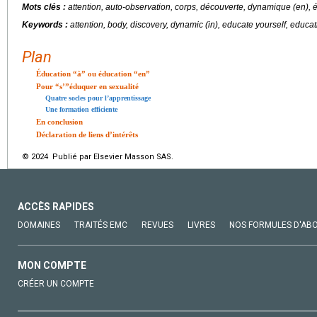
Mots clés :
attention, auto-observation, corps, découverte, dynamique (en), 
Keywords :
attention, body, discovery, dynamic (in), educate yourself, educati
Plan
Éducation “à” ou éducation “en”
Pour “s’”éduquer en sexualité
Quatre socles pour l’apprentissage
Une formation efficiente
En conclusion
Déclaration de liens d’intérêts
© 2024 Publié par Elsevier Masson SAS.
ACCÈS RAPIDES
DOMAINES
TRAITÉS EMC
REVUES
LIVRES
NOS FORMULES D'AB
MON COMPTE
CRÉER UN COMPTE