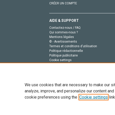
CRÉER UN COMPTE
AIDE & SUPPORT
Contactez-nous / FAQ
Qui sommes-nous ?
Mentions légales
© - Avertissements
Termes et conditions d'utilisation
Politique rédactionnelle
Politique publicitaire
Cookie settings
Politique de la vie privée
We use cookies that are necessary to make our si
analyze, improve, and personalize our content and
cookie preferences using the
Cookie settings
link
Tout le contenu de ce site: Copyright © 2026 Else
de données, a la formation en IA et aux technol