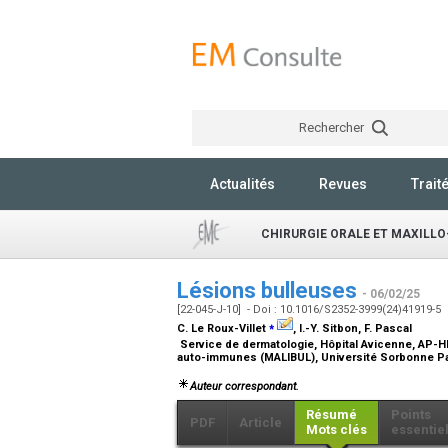
Rechercher
Actualités
Revues
Trait
CHIRURGIE ORALE ET MAXILLO
Lésions bulleuses
- 06/02/25
[22-045-J-10] - Doi : 10.1016/S2352-3999(24)41919-5
⁎
C. Le Roux-Villet
, I.-Y. Sitbon, F. Pascal
Service de dermatologie, Hôpital Avicenne, AP-HP
auto-immunes (MALIBUL), Université Sorbonne Par
Auteur correspondant.
Résumé
Points
PDF
Article
Mots clés
essentie