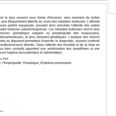
nt le plus souvent sous forme d'érosions, plus rarement de bulles
a plus fréquemment atteinte au cours des maladies bulleuses. L'atteinte
ussi parfois inaugurale, pouvant donc précéder l'atteinte des autres
ladie bulleuse cutanéomuqueuse. Les maladies bulleuses sont le plus
-immunes (pemphigus vulgaire ou pemphigoïde des muqueuses),
dicamenteuses, et plus rarement génétiques. L'analyse des lésions
emble du tégument permettent d'orienter le diagnostic, souvent confirmé
nofluorescence directe). Dans l'attente des résultats et de la mise en
caux bien conduits apportent une amélioration des symptômes et une
eure hygiène buccodentaire et l'alimentation.
en PDF.
vite, Pemphigoïde, Pemphigus, Érythème polymorphe
que