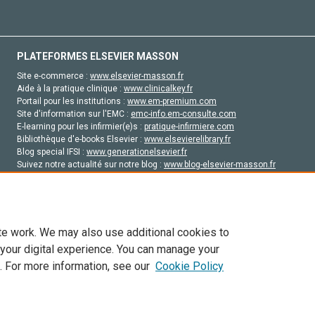
PLATEFORMES ELSEVIER MASSON
Site e-commerce :
www.elsevier-masson.fr
Aide à la pratique clinique :
www.clinicalkey.fr
Portail pour les institutions :
www.em-premium.com
Site d'information sur l'EMC :
emc-info.em-consulte.com
E-learning pour les infirmier(e)s :
pratique-infirmiere.com
Bibliothèque d'e-books Elsevier :
www.elsevierelibrary.fr
Blog special IFSI :
www.generationelsevier.fr
Suivez notre actualité sur notre blog :
www.blog-elsevier-masson.fr
Site d'emploi en santé :
emploisante.com
te work. We may also use additional cookies to
 your digital experience. You can manage your
. For more information, see our
Cookie Policy
vier, ses concédants de licence et ses contributeurs. Tout les droits sont réservés, y 
ogies similaires. Pour tout contenu en libre accès, les conditions de licence Creati