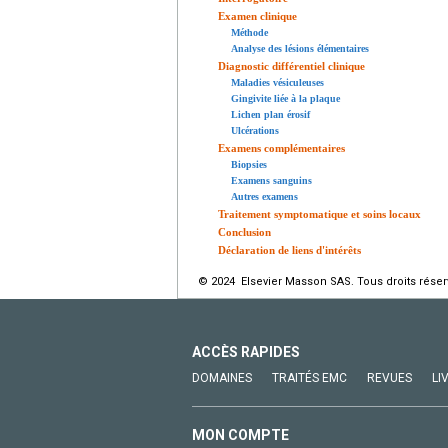
Examen clinique
Méthode
Analyse des lésions élémentaires
Diagnostic différentiel clinique
Maladies vésiculeuses
Gingivite liée à la plaque
Lichen plan érosif
Ulcérations
Examens complémentaires
Biopsies
Examens sanguins
Autres examens
Traitement symptomatique et soins locaux
Conclusion
Déclaration de liens d'intérêts
© 2024 Elsevier Masson SAS. Tous droits réser
ACCÈS RAPIDES
DOMAINES
TRAITÉS EMC
REVUES
LI
MON COMPTE