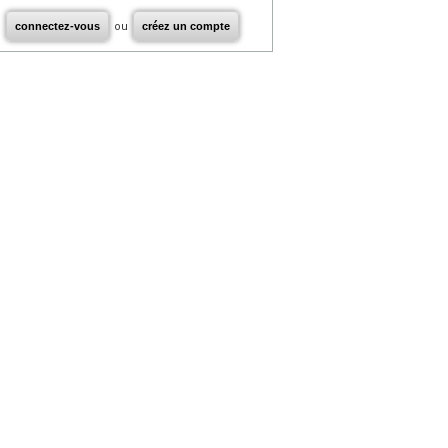
connectez-vous
ou
créez un compte