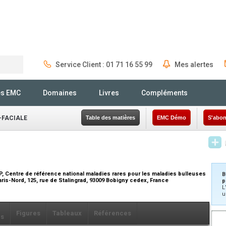
Service Client : 01 71 16 55 99
Mes alertes
Rechercher
és EMC
Domaines
Livres
Compléments
-FACIALE
Table des matières
EMC Démo
S'abon
, Centre de référence national maladies rares pour les maladies bulleuses
B
is-Nord, 125, rue de Stalingrad, 93009 Bobigny cedex, France
p
L
u
Figures
Tableaux
Références
ls