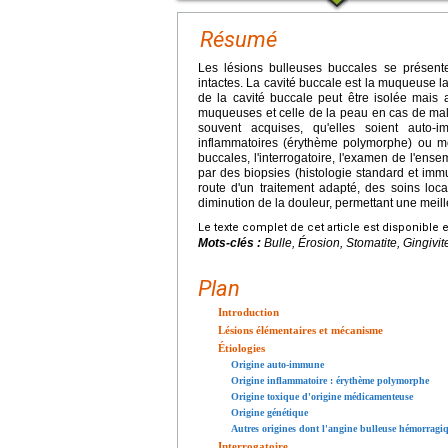
Résumé
Les lésions bulleuses buccales se présente
intactes. La cavité buccale est la muqueuse l
de la cavité buccale peut être isolée mais a
muqueuses et celle de la peau en cas de ma
souvent acquises, qu'elles soient auto
inflammatoires (érythème polymorphe) ou mé
buccales, l'interrogatoire, l'examen de l'ens
par des biopsies (histologie standard et immu
route d'un traitement adapté, des soins lo
diminution de la douleur, permettant une meill
Le texte complet de cet article est disponible 
Mots-clés :
Bulle, Érosion, Stomatite, Gingi
Plan
Introduction
Lésions élémentaires et mécanisme
Étiologies
Origine auto-immune
Origine inflammatoire : érythème polymorphe
Origine toxique d'origine médicamenteuse
Origine génétique
Autres origines dont l'angine bulleuse hémorragi
Interrogatoire