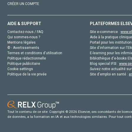
CRÉER UN COMPTE
AIDE & SUPPORT
PLATEFORMES ELSE
Contactez-nous / FAQ
Site e-commerce :
www.el
Qui sommes-nous ?
Aide à la pratique clinique
Mentions légales
Portail pour les institution
© - Avertissements
Site d'information sur l'E
Termes et conditions d'utilisation
E-learning pour les infirmi
Politique rédactionnelle
Bibliothèque d'e-books Els
Politique publicitaire
Blog special IFSI :
www.gen
Cookie settings
Suivez notre actualité sur
Politique de la vie privée
Site d'emploi en santé :
e
Tout le contenu de ce site: Copyright © 2026 Elsevier, ses concédants de licence e
de données, a la formation en IA et aux technologies similaires. Pour tout con