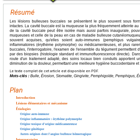
Résumé
Les lésions bulleuses buccales se présentent le plus souvent sous form
intactes. La cavité buccale est la muqueuse la plus fréquemment atteinte au 
de la cavité buccale peut être isolée mais aussi parfois inaugurale, pouv
muqueuses et celle de la peau en cas de maladie bulleuse cutanéomuqueus
souvent acquises, qu'elles soient auto-immunes (pemphigus vulga
inflammatoires (érythème polymorphe) ou médicamenteuses, et plus rarem
buccales, l'interrogatoire, l'examen de l'ensemble du tégument permettent d'
par des biopsies (histologie standard et immunofluorescence directe). Dans 
route d'un traitement adapté, des soins locaux bien conduits apportent
diminution de la douleur, permettant une meilleure hygiène buccodentaire et l
Le texte complet de cet article est disponible en PDF.
Mots-clés :
Bulle, Érosion, Stomatite, Gingivite, Pemphigoïde, Pemphigus,
Plan
Introduction
Lésions élémentaires et mécanisme
Étiologies
Origine auto-immune
Origine inflammatoire : érythème polymorphe
Origine toxique d'origine médicamenteuse
Origine génétique
Autres origines dont l'angine bulleuse hémorragique
Interrogatoire