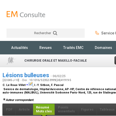
Rechercher
Service C
Rechercher
Actualités
Revues
Traités EMC
Domaines
CHIRURGIE ORALE ET MAXILLO-FACIALE
Lésions bulleuses
- 06/02/25
[22-045-J-10] - Doi : 10.1016/S2352-3999(24)41919-5
⁎
C. Le Roux-Villet
, I.-Y. Sitbon, F. Pascal
Service de dermatologie, Hôpital Avicenne, AP-HP, Centre de référence national
auto-immunes (MALIBUL), Université Sorbonne Paris-Nord, 125, rue de Stalingra
Auteur correspondant.
Résumé
Points
PDF
Article
Figures
Tableaux
Mots clés
essentiels