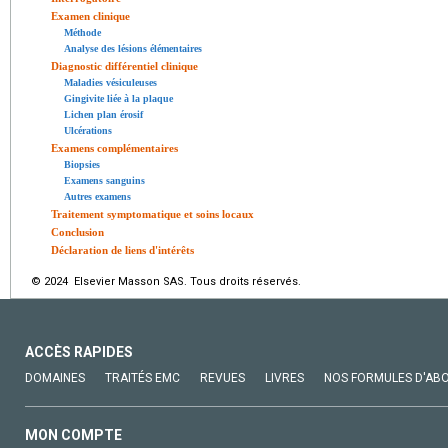
Examen clinique
Méthode
Analyse des lésions élémentaires
Diagnostic différentiel clinique
Maladies vésiculeuses
Gingivite liée à la plaque
Lichen plan érosif
Ulcérations
Examens complémentaires
Biopsies
Examens sanguins
Autres examens
Traitement symptomatique et soins locaux
Conclusion
Déclaration de liens d'intérêts
© 2024 Elsevier Masson SAS. Tous droits réservés.
ACCÈS RAPIDES
DOMAINES
TRAITÉS EMC
REVUES
LIVRES
NOS FORMULES D'AB
MON COMPTE